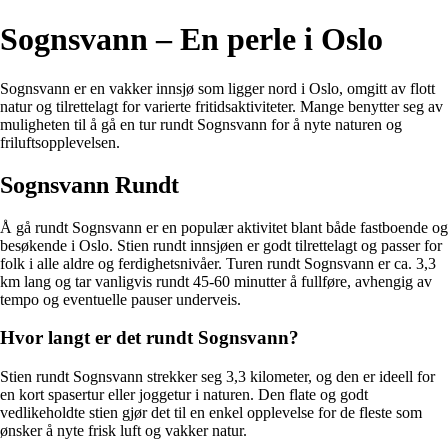
Sognsvann – En perle i Oslo
Sognsvann er en vakker innsjø som ligger nord i Oslo, omgitt av flott
natur og tilrettelagt for varierte fritidsaktiviteter. Mange benytter seg av
muligheten til å gå en tur rundt Sognsvann for å nyte naturen og
friluftsopplevelsen.
Sognsvann Rundt
Å gå rundt Sognsvann er en populær aktivitet blant både fastboende og
besøkende i Oslo. Stien rundt innsjøen er godt tilrettelagt og passer for
folk i alle aldre og ferdighetsnivåer. Turen rundt Sognsvann er ca. 3,3
km lang og tar vanligvis rundt 45-60 minutter å fullføre, avhengig av
tempo og eventuelle pauser underveis.
Hvor langt er det rundt Sognsvann?
Stien rundt Sognsvann strekker seg 3,3 kilometer, og den er ideell for
en kort spasertur eller joggetur i naturen. Den flate og godt
vedlikeholdte stien gjør det til en enkel opplevelse for de fleste som
ønsker å nyte frisk luft og vakker natur.