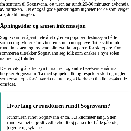
fra sentrum til Sognsvann, og turen tar rundt 20-30 minutter, avhengig
av trafikken. Det er også gode parkeringsmuligheter for de som velger
å kjøre til innsjøen.
Åpningstider og annen informasjon
Sognsvann er åpent hele året og er en populær destinasjon både
sommer og vinter. Om vinteren kan man oppleve flotte skiforhold
rundt innsjøen, og løypene blir jevnlig preparert for skiløpere. Om
sommeren tiltrekker Sognsvann seg folk som ønsker å nyte solen,
naturen og friluften.
Det er viktig å ta hensyn til naturen og andre besøkende når man
besøker Sognsvann. Ta med søppelet ditt og respekter skilt og regler
som er satt opp for å ivareta naturen og sikkerheten til alle besøkende
området.
Hvor lang er rundturen rundt Sognsvann?
Rundturen rundt Sognsvann er ca. 3,3 kilometer lang. Stien
rundt vannet er godt vedlikeholdt og passer for både gående,
joggere og syklister.