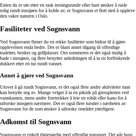
Enten du er ute etter en rask treningsrunde eller bare ønsker å rusle
rolig rundt innsjøen for å koble av, er Sognsvann et flott sted å oppleve
den vakre naturen i Oslo.
Fasiliteter ved Sognsvann
Ved Sognsvann finner du en rekke fasiliteter som bidrar til å gjøre
opplevelsen enda bedre. Det er blant annet tilgang til offentlige
toaletter, benker og grillplasser. Om sommeren er det også mulig å
bade i innsjøen, og flere benytter anledningen til å ta en forfriskende
dukkert etter en tur rundt vannet.
Annet å gjøre ved Sognsvann
Utover å gå rundt Sognsvann, er det også flere andre aktiviteter man
kan benytte seg av. Mange velger å ta en piknik på gressplenen ved
vannkanten, mens andre foretrekker å leie en robåt eller kano for å
utforske innsjøen nærmere. Det er også flere turstier i nærheten av
Sognsvann for de som ønsker å utforske området ytterligere.
Adkomst til Sognsvann
Sognsvann er enkelt tilgjengelig med offentlig transport. Det går buss