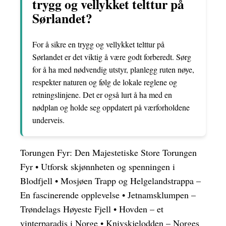
trygg og vellykket telttur på
Sørlandet?
For å sikre en trygg og vellykket telttur på
Sørlandet er det viktig å være godt forberedt. Sørg
for å ha med nødvendig utstyr, planlegg ruten nøye,
respekter naturen og følg de lokale reglene og
retningslinjene. Det er også lurt å ha med en
nødplan og holde seg oppdatert på værforholdene
underveis.
Torungen Fyr: Den Majestetiske Store Torungen
Fyr
•
Utforsk skjønnheten og spenningen i
Blodfjell
•
Mosjøen Trapp og Helgelandstrappa –
En fascinerende opplevelse
•
Jetnamsklumpen –
Trøndelags Høyeste Fjell
•
Hovden – et
vinterparadis i Norge
•
Knivskjelodden – Norges