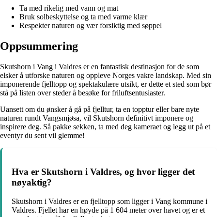
Ta med rikelig med vann og mat
Bruk solbeskyttelse og ta med varme klær
Respekter naturen og vær forsiktig med søppel
Oppsummering
Skutshorn i Vang i Valdres er en fantastisk destinasjon for de som
elsker å utforske naturen og oppleve Norges vakre landskap. Med sin
imponerende fjelltopp og spektakulære utsikt, er dette et sted som bør
stå på listen over steder å besøke for friluftsentusiaster.
Uansett om du ønsker å gå på fjelltur, ta en topptur eller bare nyte
naturen rundt Vangsmjøsa, vil Skutshorn definitivt imponere og
inspirere deg. Så pakke sekken, ta med deg kameraet og legg ut på et
eventyr du sent vil glemme!
Hva er Skutshorn i Valdres, og hvor ligger det
nøyaktig?
Skutshorn i Valdres er en fjelltopp som ligger i Vang kommune i
Valdres. Fjellet har en høyde på 1 604 meter over havet og er et