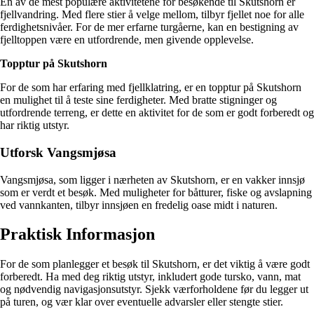
En av de mest populære aktivitetene for besøkende til Skutshorn er
fjellvandring. Med flere stier å velge mellom, tilbyr fjellet noe for alle
ferdighetsnivåer. For de mer erfarne turgåerne, kan en bestigning av
fjelltoppen være en utfordrende, men givende opplevelse.
Topptur på Skutshorn
For de som har erfaring med fjellklatring, er en topptur på Skutshorn
en mulighet til å teste sine ferdigheter. Med bratte stigninger og
utfordrende terreng, er dette en aktivitet for de som er godt forberedt og
har riktig utstyr.
Utforsk Vangsmjøsa
Vangsmjøsa, som ligger i nærheten av Skutshorn, er en vakker innsjø
som er verdt et besøk. Med muligheter for båtturer, fiske og avslapning
ved vannkanten, tilbyr innsjøen en fredelig oase midt i naturen.
Praktisk Informasjon
For de som planlegger et besøk til Skutshorn, er det viktig å være godt
forberedt. Ha med deg riktig utstyr, inkludert gode tursko, vann, mat
og nødvendig navigasjonsutstyr. Sjekk værforholdene før du legger ut
på turen, og vær klar over eventuelle advarsler eller stengte stier.