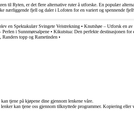
n til Ryten, er det flere alternative ruter å utforske. En populær alter
ske nærliggende fjell og daler i Lofoten for en variert og spennende fjel
lev en Spektakulær Svingete Veistrekning
•
Knutshøe – Utforsk en av 
– Perlen i Sunnmørsalpene
•
Kikutstua: Den perfekte destinasjonen for 
, Randers topp og Rametinden
•
g kan tjene på kjøpene dine gjennom lenkene våre.
n lenker kan tjene oss gjennom tilknyttede programmer. Kopiering eller v