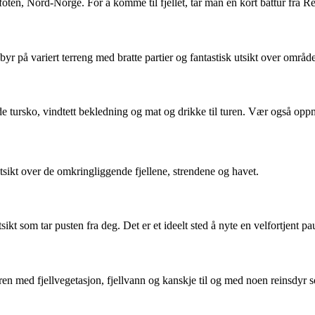
en, Nord-Norge. For å komme til fjellet, tar man en kort båttur fra Rei
r på variert terreng med bratte partier og fantastisk utsikt over område
ode tursko, vindtett bekledning og mat og drikke til turen. Vær også o
tsikt over de omkringliggende fjellene, strendene og havet.
 som tar pusten fra deg. Det er et ideelt sted å nyte en velfortjent paus
en med fjellvegetasjon, fjellvann og kanskje til og med noen reinsdyr s