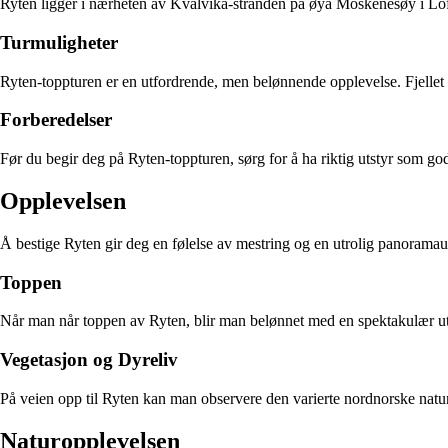
Ryten ligger i nærheten av Kvalvika-stranden på øya Moskenesøy i Lofot
Turmuligheter
Ryten-toppturen er en utfordrende, men belønnende opplevelse. Fjellet by
Forberedelser
Før du begir deg på Ryten-toppturen, sørg for å ha riktig utstyr som g
Opplevelsen
Å bestige Ryten gir deg en følelse av mestring og en utrolig panoramau
Toppen
Når man når toppen av Ryten, blir man belønnet med en spektakulær utsikt
Vegetasjon og Dyreliv
På veien opp til Ryten kan man observere den varierte nordnorske natur
Naturopplevelsen