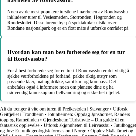
nærheten av Rondvassbu?
Noen av de mest populære turstiene i nærheten av Rondvassbu
inkluderer turer til Veslesmeden, Storronden, Høgronden og
Rondeslottet. Disse turene byr på spektakulær utsikt over
Rondane nasjonalpark og er en flott måte å utforske området på.
Hvordan kan man best forberede seg for en tur
til Rondvassbu?
For å best forberede seg for en tur til Rondvassbu er det viktig å
sjekke værforholdene på forhånd, pakke riktig utstyr som
passende klær, mat og drikke, samt kart og kompass. Det
anbefales også å informere noen om planene dine og ha
nødvendig kunnskap om fjellvandring og sikkerhet i fjellet.
Alt du trenger å vite om turen til Preikestolen i Stavanger
•
Utforsk
Geitfjellet i Trondheim
•
Jotunheimen: Oppdag Jønshornet, Randers
topp og Rametinden
•
Gjendesheim Turisthytte – Din guide til en
fantastisk opplevelse
•
Utforsk skjønnheten til Leirvassbu
•
Jutulhogget
og Juv: En unik geologisk formasjon i Norge
•
Opplev Skålatårnet og