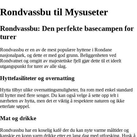
Rondvassbu til Mysuseter
Rondvassbu: Den perfekte basecampen for
turer
Rondvassbu er en av de mest populære hyttene i Rondane
nasjonalpark, og dette er med god grunn. Beliggenheten ved
Rondvatnet og omgitt av majestetiske fjell gjør dette til et ideelt
utgangspunkt for turer av alle slag.
Hyttefasiliteter og overnatting
Hytta tilbyr ulike overnattingsmuligheter, fra rom med enkel standard
til hytter med flere senger. Du kan også velge å sette opp telt i
nærheten av hytta, men det er viktig å respektere naturen og ikke
etterlate søppel.
Mat og drikke
Rondvassbu har en koselig kafé der du kan nyte varme måltider og
kanskje en kopp varm drikke etter en lang dag med utforsking. Husk å