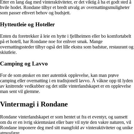
Etter en lang dag med vinteraktiviteter, er det viktig å ha et godt sted å
hvile hodet. Rondane tilbyr et bredt utvalg av overnattingsmuligheter
som passer ethvert behov og budsjett.
Hytteutleie og Hoteller
Enten du foretrekker å leie en hytte i fjellheimen eller bo komfortabelt
på et hotell, har Rondane noe for enhver smak. Mange
overnattingssteder tilbyr også det lille ekstra som badstue, restaurant og
skiutleie.
Camping og Lavvo
For de som ønsker en mer autentisk opplevelse, kan man prøve
camping eller overnatting i en tradisjonell lavvo. Å våkne opp til lyden
av knitrende vedkubber og det stille vinterlandskapet er en opplevelse
man sent vil glemme.
Vintermagi i Rondane
Rondane vinterlandskapet er som hentet ut fra et eventyr, og uansett
om du er en ivrig skientusiast eller bare vil nyte den vakre naturen, vil
Rondane imponere deg med sitt mangfold av vinteraktiviteter og unike
atmosfære.