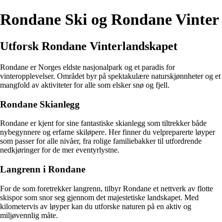
Rondane Ski og Rondane Vinter
Utforsk Rondane Vinterlandskapet
Rondane er Norges eldste nasjonalpark og et paradis for
vinteropplevelser. Området byr på spektakulære naturskjønnheter og et
mangfold av aktiviteter for alle som elsker snø og fjell.
Rondane Skianlegg
Rondane er kjent for sine fantastiske skianlegg som tiltrekker både
nybegynnere og erfarne skiløpere. Her finner du velpreparerte løyper
som passer for alle nivåer, fra rolige familiebakker til utfordrende
nedkjøringer for de mer eventyrlystne.
Langrenn i Rondane
For de som foretrekker langrenn, tilbyr Rondane et nettverk av flotte
skispor som snor seg gjennom det majestetiske landskapet. Med
kilometervis av løyper kan du utforske naturen på en aktiv og
miljøvennlig måte.