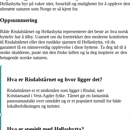
Hellashytta byr på vakre stier, fossefall og muligheter for å oppleve den
uberørte naturen som Norge er så kjent for.
Oppsummering
Både Risdalstårnet og Hellashytta representerer det beste av hva norsk
hytteliv har å tilby. Uansett om du foretrekker den moderne komforten
til Risdalstårnet eller den rustikke sjarmen til Hellashytta, vil du
garantert få en minneverdig opplevelse i disse hyttene. Ta deg tid til å
senke skuldrene, puste inn den friske luften og la deg inspirere av den
betagende norske naturen.
Hva er Risdalstårnet og hvor ligger det?
Risdalstårnet er et utsiktstårn som ligger i Risdal, nær
Kristiansand i Vest-Agder fylke. Tårnet gir en fantastisk
panoramautsikt over området og er et populært turmål for både
lokalbefolkningen og turister.
Hva er spesielt med Hellashytta?