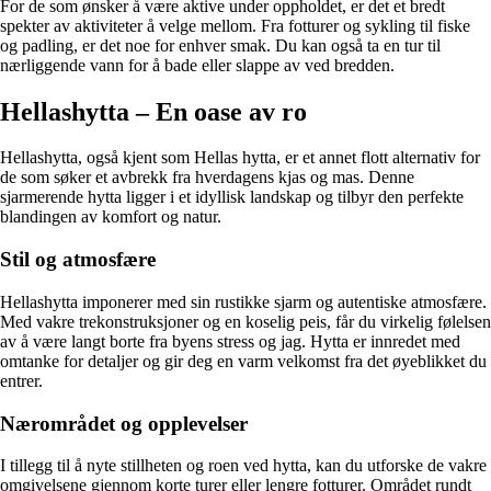
For de som ønsker å være aktive under oppholdet, er det et bredt
spekter av aktiviteter å velge mellom. Fra fotturer og sykling til fiske
og padling, er det noe for enhver smak. Du kan også ta en tur til
nærliggende vann for å bade eller slappe av ved bredden.
Hellashytta – En oase av ro
Hellashytta, også kjent som Hellas hytta, er et annet flott alternativ for
de som søker et avbrekk fra hverdagens kjas og mas. Denne
sjarmerende hytta ligger i et idyllisk landskap og tilbyr den perfekte
blandingen av komfort og natur.
Stil og atmosfære
Hellashytta imponerer med sin rustikke sjarm og autentiske atmosfære.
Med vakre trekonstruksjoner og en koselig peis, får du virkelig følelsen
av å være langt borte fra byens stress og jag. Hytta er innredet med
omtanke for detaljer og gir deg en varm velkomst fra det øyeblikket du
entrer.
Nærområdet og opplevelser
I tillegg til å nyte stillheten og roen ved hytta, kan du utforske de vakre
omgivelsene gjennom korte turer eller lengre fotturer. Området rundt