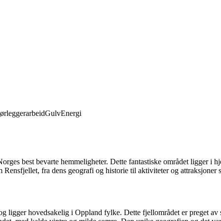
ørleggerarbeid
Gulv
Energi
Norges best bevarte hemmeligheter. Dette fantastiske området ligger i hje
m Rensfjellet, fra dens geografi og historie til aktiviteter og attraksjoner
g ligger hovedsakelig i Oppland fylke. Dette fjellområdet er preget av s