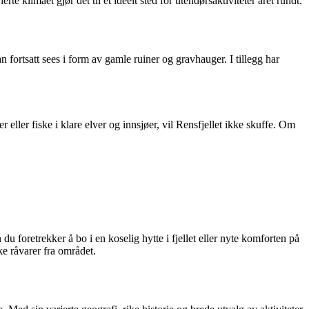
 klimaet gjør det til et ideelt sted for utendørsaktiviteter året rundt.
an fortsatt sees i form av gamle ruiner og gravhauger. I tillegg har
ier eller fiske i klare elver og innsjøer, vil Rensfjellet ikke skuffe. Om
du foretrekker å bo i en koselig hytte i fjellet eller nyte komforten på
ke råvarer fra området.