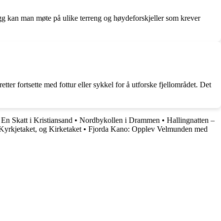
legg kan man møte på ulike terreng og høydeforskjeller som krever
ter fortsette med fottur eller sykkel for å utforske fjellområdet. Det
En Skatt i Kristiansand
•
Nordbykollen i Drammen
•
Hallingnatten –
Kyrkjetaket, og Kirketaket
•
Fjorda Kano: Opplev Velmunden med