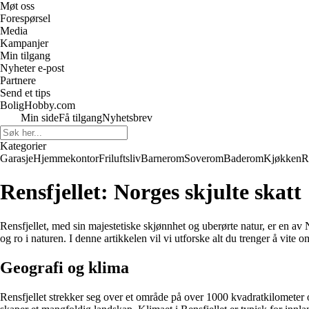
Møt oss
Forespørsel
Media
Kampanjer
Min tilgang
Nyheter e-post
Partnere
Send et tips
BoligHobby.com
Min side
Få tilgang
Nyhetsbrev
Kategorier
Garasje
Hjemmekontor
Friluftsliv
Barnerom
Soverom
Baderom
Kjøkken
R
Rensfjellet: Norges skjulte skatt
Rensfjellet, med sin majestetiske skjønnhet og uberørte natur, er en av 
og ro i naturen. I denne artikkelen vil vi utforske alt du trenger å vite o
Geografi og klima
Rensfjellet strekker seg over et område på over 1000 kvadratkilometer o