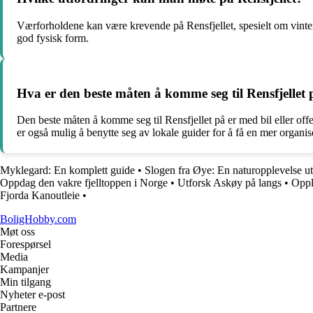
Værforholdene kan være krevende på Rensfjellet, spesielt om vintere
god fysisk form.
Hva er den beste måten å komme seg til Rensfjellet
Den beste måten å komme seg til Rensfjellet på er med bil eller offe
er også mulig å benytte seg av lokale guider for å få en mer organis
Myklegard: En komplett guide
•
Slogen fra Øye: En naturopplevelse u
Oppdag den vakre fjelltoppen i Norge
•
Utforsk Askøy på langs
•
Oppl
Fjorda Kanoutleie
•
BoligHobby.com
Møt oss
Forespørsel
Media
Kampanjer
Min tilgang
Nyheter e-post
Partnere