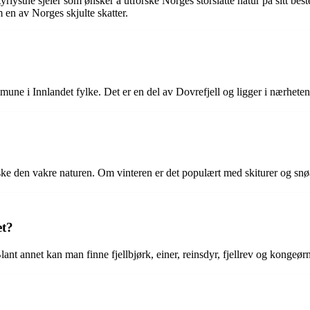
tyrlystne sjeler som ønsker å utforske Norges storslåtte natur på sitt best
m en av Norges skjulte skatter.
une i Innlandet fylke. Det er en del av Dovrefjell og ligger i nærheten
rske den vakre naturen. Om vinteren er det populært med skiturer og snøa
et?
 Blant annet kan man finne fjellbjørk, einer, reinsdyr, fjellrev og kongeør