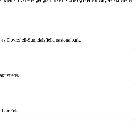
e. Med sin varierte geografi, rike historie og brede utvalg av aktiviteter
 av Dovrefjell-Sunndalsfjella nasjonalpark.
ktiviteter.
n i området.