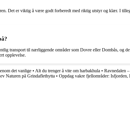
n. Det er viktig å være godt forberedt med riktig utstyr og klær. I til
 på?
ntlig transport til nærliggende områder som Dovre eller Dombås, og deret
ert opplevelse.
tenom det vanlige
•
Alt du trenger å vite om harbakhula
•
Ravnedalen – 
ev Naturen på Grindaflethytta
•
Oppdag vakre fjellområder: Isfjorden, 