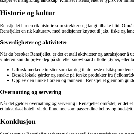
skaper et mangfoldig landskap. Klimaet i Rensfjellet er typisk for innlan
Historie og kultur
Rensfjellet har en rik historie som strekker seg langt tilbake i tid. Områ
Rensfjellet en rik kulturarv, med tradisjoner knyttet til jakt, fiske og la
Severdigheter og aktiviteter
Når du besøker Rensfjellet, er det et utall aktiviteter og attraksjoner å ut
vinteren kan du prøve deg på ski eller snowboard i flotte løyper, eller
Utforsk merkede turstier som tar deg til de beste utsiktspunktene
Besøk lokale gårder og smake på ferske produkter fra fjellområde
Opplev den unike floraen og faunaen i Rensfjellet gjennom guide
Overnatting og servering
Når det gjelder overnatting og servering i Rensfjellet-området, er det et
et luksuriøst hotell, vil du finne noe som passer dine behov og budsjett. 
Konklusjon