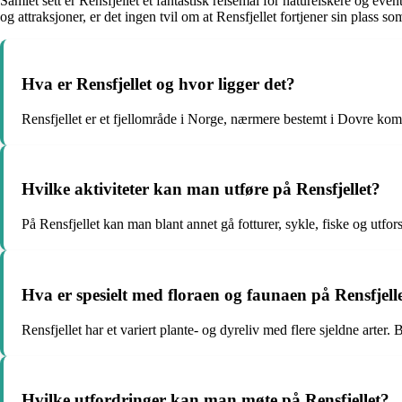
Samlet sett er Rensfjellet et fantastisk reisemål for naturelskere og even
og attraksjoner, er det ingen tvil om at Rensfjellet fortjener sin plass so
Hva er Rensfjellet og hvor ligger det?
Rensfjellet er et fjellområde i Norge, nærmere bestemt i Dovre komm
Hvilke aktiviteter kan man utføre på Rensfjellet?
På Rensfjellet kan man blant annet gå fotturer, sykle, fiske og utfo
Hva er spesielt med floraen og faunaen på Rensfjell
Rensfjellet har et variert plante- og dyreliv med flere sjeldne arter.
Hvilke utfordringer kan man møte på Rensfjellet?