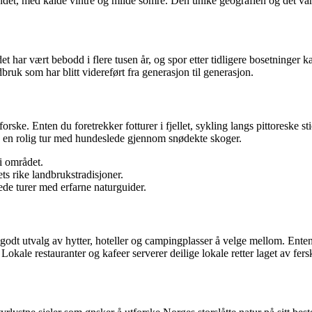
det, med kalde vintre og milde somre. Den unike geografien og det varierte
det har vært bebodd i flere tusen år, og spor etter tidligere bosetninger k
ndbruk som har blitt videreført fra generasjon til generasjon.
forske. Enten du foretrekker fotturer i fjellet, sykling langs pittoreske st
 ta en rolig tur med hundeslede gjennom snødekte skoger.
 i området.
ts rike landbrukstradisjoner.
de turer med erfarne naturguider.
 godt utvalg av hytter, hoteller og campingplasser å velge mellom. Enten 
Lokale restauranter og kafeer serverer deilige lokale retter laget av fers