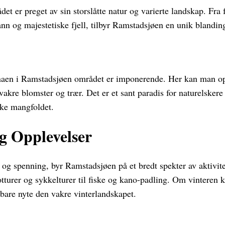
et er preget av sin storslåtte natur og varierte landskap. Fra
ann og majestetiske fjell, tilbyr Ramstadsjøen en unik blanding
naen i Ramstadsjøen området er imponerende. Her kan man opp
l vakre blomster og trær. Det er et sant paradis for naturelsker
ke mangfoldet.
og Opplevelser
og spenning, byr Ramstadsjøen på et bredt spekter av aktivite
fotturer og sykkelturer til fiske og kano-padling. Om vinteren
r bare nyte den vakre vinterlandskapet.