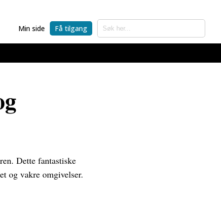
Min side
Få tilgang
og
ren. Dette fantastiske
het og vakre omgivelser.