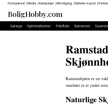
Forespørsel
Media
Kampanjer
Min tilgang
Nyheter e-post
Partne
BoligHobby.com
Garasje
Hjemmekontor
Friluftsliv
Barnerom
Sovero
Ramstads
Skjønnh
Ramstadsjøen er en vakke
området er et yndet reis
Naturlige Sk