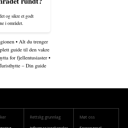
området rundt?
et og sikre et godt
ene i området.
egionen
•
Alt du trenger
lett guide til den vakre
tta for fjellentusiaster
•
uristhytte – Din guide
nker
Rettslig grunnlag
Møt oss