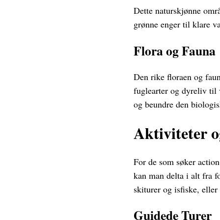
Dette naturskjønne områd
grønne enger til klare v
Flora og Fauna
Den rike floraen og fau
fuglearter og dyreliv ti
og beundre den biologis
Aktiviteter 
For de som søker action 
kan man delta i alt fra 
skiturer og isfiske, elle
Guidede Turer