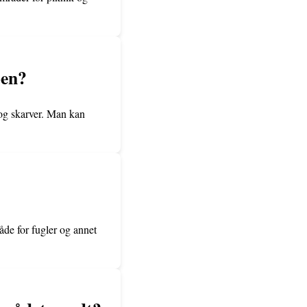
øen?
 og skarver. Man kan
åde for fugler og annet