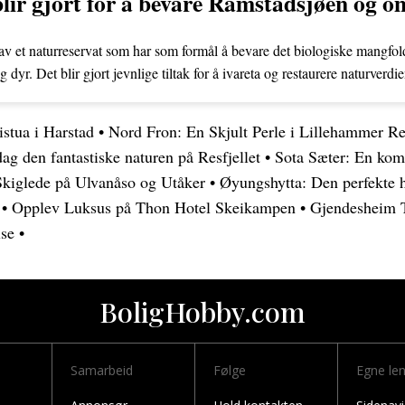
 blir gjort for å bevare Ramstadsjøen og 
av et naturreservat som har som formål å bevare det biologiske mangfold
 dyr. Det blir gjort jevnlige tiltak for å ivareta og restaurere naturverdi
stua i Harstad
•
Nord Fron: En Skjult Perle i Lillehammer R
g den fantastiske naturen på Resfjellet
•
Sota Sæter: En komp
Skiglede på Ulvanåso og Utåker
•
Øyungshytta: Den perfekte hy
•
Opplev Luksus på Thon Hotel Skeikampen
•
Gjendesheim T
lse
•
BoligHobby.com
Samarbeid
Følge
Egne le