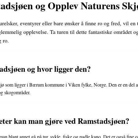
adsjøen og Opplev Naturens Skj
relsker, eventyrer eller bare ønsker å finne ro og fred, vil en
glemmelig opplevelse. Ta turen til dette fantastiske området og
 ro.
dsjøen og hvor ligger den?
jø som ligger i Bærum kommune i Viken fylke, Norge. Den er en del av
og skogområder.
teter kan man gjøre ved Ramstadsjøen?
n blant annet gå på tur, sykle, fiske og padle kano. Det er også fine 