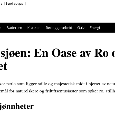
re
Send et tips
m
Baderom
Kjøkken
Rørleggerarbeid
Gulv
Energi
jøen: En Oase av Ro 
et
r perle som ligger stille og majestetisk midt i hjertet av natu
emål for naturelskere og friluftsentusiaster som søker ro, still
jønnheter