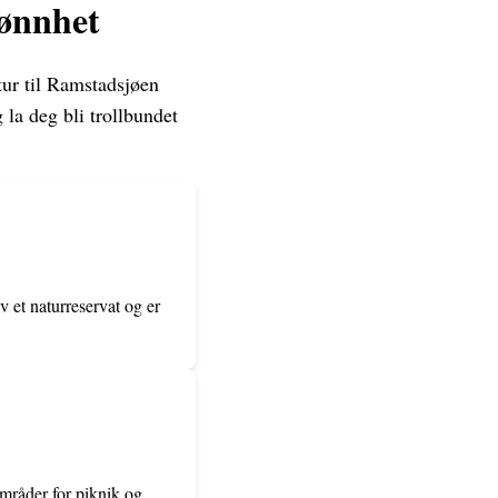
ønnhet
 tur til Ramstadsjøen
 la deg bli trollbundet
 et naturreservat og er
områder for piknik og