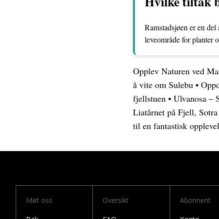
Hvilke tiltak
Ramstadsjøen er en del 
leveområde for planter og
Opplev Naturen ved Mai
å vite om Sulebu
•
Oppda
fjellstuen
•
Ulvanosa – 
Liatårnet på Fjell, Sotra
til en fantastisk oppleve
Møt oss
Oversikt
Abonnent