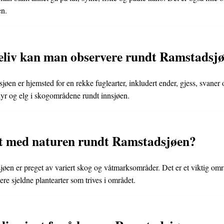
en.
eliv kan man observere rundt Ramstadsj
øen er hjemsted for en rekke fuglearter, inkludert ender, gjess, svaner
yr og elg i skogområdene rundt innsjøen.
lt med naturen rundt Ramstadsjøen?
øen er preget av variert skog og våtmarksområder. Det er et viktig omr
lere sjeldne plantearter som trives i området.