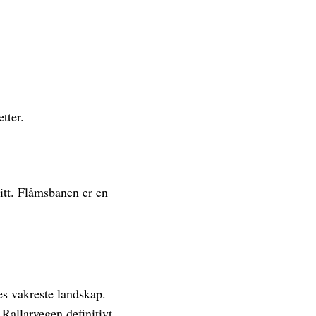
tter.
ditt. Flåmsbanen er en
es vakreste landskap.
 Rallarvegen definitivt