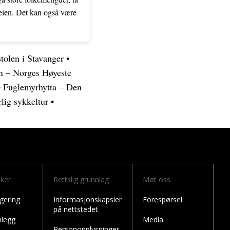
eien. Det kan også være
stolen i Stavanger
•
n – Norges Høyeste
•
Fuglemyrhytta – Den
lig sykkeltur
•
nker
Rettslig grunnlag
Møt oss
gering
Informasjonskapsler
Forespørsel
på nettstedet
nlegg
Media
Personopplysninger