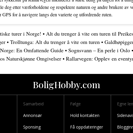
e deg etter værforholdene og respektere naturen og andre brukere av v
ler GPS for å navigere langs den varierte og utfordrende ruten.
tiske turer i Norge!
•
Alt du trenger å vite om turen til Preike
ger
•
Trolltunga: Alt du trenger å vite om turen
•
Galdhøpigge
i Norge: En Omfattende Guide
•
Sognsvann – En perle i Oslo
los Naturskjønne Omgivelser
•
Rallarvegen: Opplev en eventyr
BoligHobby.com
Samarbeid
Følge
Egne le
Annonsør
Hold kontakten
Sidenavi
Sponsing
Få oppdateringer
Bloggin