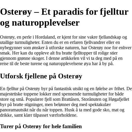
Osterøy – Et paradis for fjelltur
og naturopplevelser
Osterøy, en perle i Hordaland, er kjent for sine vakre fjellandskap og
utallige turmuligheter. Enten du er en erfaren fjellvandrer eller en
nybegynner som ønsker å utforske naturen, har Osterøy noe for enhver
smak. Her kan du oppleve alt fra bratte fjelltopper til rolige stier
gjennom grønne skoger. I denne artikkelen vil vi ta deg med på en
reise til de beste turene og naturopplevelsene øya har å by på.
Utforsk fjellene på Osterøy
En fjelltur på Osterøy byr på fantastisk utsikt og en følelse av frihet. De
majestetiske toppene lokker med spennende turmuligheter for både
store og små. Populære fjell som Brattåsen, Storånuten og Høgafjellet
byr på bratte stigninger, men belønner deg med spektakulær
panoramautsikt når du når toppen. Husk å ta med gode sko, mat og
drikke, samt klær tilpasset værforholdene.
Turer på Osterøy for hele familien