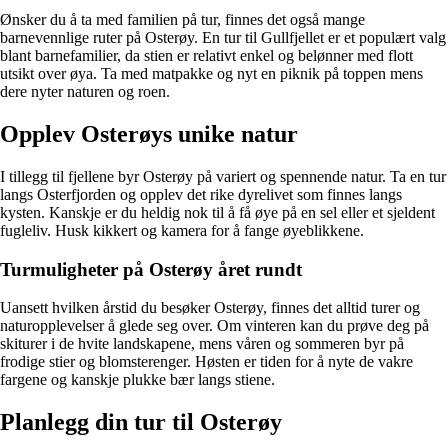
Ønsker du å ta med familien på tur, finnes det også mange
barnevennlige ruter på Osterøy. En tur til Gullfjellet er et populært valg
blant barnefamilier, da stien er relativt enkel og belønner med flott
utsikt over øya. Ta med matpakke og nyt en piknik på toppen mens
dere nyter naturen og roen.
Opplev Osterøys unike natur
I tillegg til fjellene byr Osterøy på variert og spennende natur. Ta en tur
langs Osterfjorden og opplev det rike dyrelivet som finnes langs
kysten. Kanskje er du heldig nok til å få øye på en sel eller et sjeldent
fugleliv. Husk kikkert og kamera for å fange øyeblikkene.
Turmuligheter på Osterøy året rundt
Uansett hvilken årstid du besøker Osterøy, finnes det alltid turer og
naturopplevelser å glede seg over. Om vinteren kan du prøve deg på
skiturer i de hvite landskapene, mens våren og sommeren byr på
frodige stier og blomsterenger. Høsten er tiden for å nyte de vakre
fargene og kanskje plukke bær langs stiene.
Planlegg din tur til Osterøy