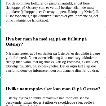
For de som liker fjellturer og panoramautsikt, er det flere
fjelltopper på Osterøy som er verdt å bestige. Blant de mest
populære fjelltoppene er Osterøy toppen, Hånipa og Kvitefjell.
Disse toppene gir spektakulær utsikt over øya, fjordene og det
omkringliggende landskapet.
Hva bør man ha med seg på en fjelltur på
Osterøy?
Når man legger ut på en fjelltur på Osterøy, er det viktig å være
godt forberedt. Noen essensielle ting å ha med seg inkluderer
rikelig med vann, mat og snacks, kart og kompass, ekstra klær,
førstehjelpsutstyr, og solbeskyttelse. Det er også lurt å sjekke
værforholdene og informere noen om planene dine før du drar.
Hvilke naturopplevelser kan man få på Osterøy?
Osterøy byr på en rekke fantastiske naturopplevelser for
besøkende. Enten det er å utforske skogkledde stier, padle i