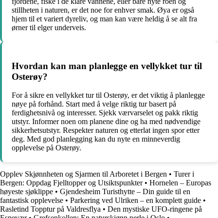
fjordene, fiske i de klare vannene, eller bare nyte roen og
stillheten i naturen, er det noe for enhver smak. Øya er også
hjem til et variert dyreliv, og man kan være heldig å se alt fra
ørner til elger underveis.
Hvordan kan man planlegge en vellykket tur til
Osterøy?
For å sikre en vellykket tur til Osterøy, er det viktig å planlegge
nøye på forhånd. Start med å velge riktig tur basert på
ferdighetsnivå og interesser. Sjekk værvarselet og pakk riktig
utstyr. Informer noen om planene dine og ha med nødvendige
sikkerhetsutstyr. Respekter naturen og etterlat ingen spor etter
deg. Med god planlegging kan du nyte en minneverdig
opplevelse på Osterøy.
Opplev Skjønnheten og Sjarmen til Arboretet i Bergen
•
Turer i
Bergen: Oppdag Fjelltopper og Utsiktspunkter
•
Hornelen – Europas
høyeste sjøklippe
•
Gjendesheim Turisthytte – Din guide til en
fantastisk opplevelse
•
Parkering ved Ulriken – en komplett guide
•
Rasletind Topptur på Valdresflya
•
Den mystiske UFO-ringene på
Espevær
•
Grefsenkollen: En naturskjønn perle i Oslo
•