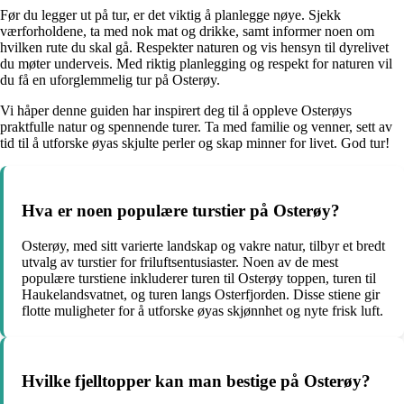
Før du legger ut på tur, er det viktig å planlegge nøye. Sjekk
værforholdene, ta med nok mat og drikke, samt informer noen om
hvilken rute du skal gå. Respekter naturen og vis hensyn til dyrelivet
du møter underveis. Med riktig planlegging og respekt for naturen vil
du få en uforglemmelig tur på Osterøy.
Vi håper denne guiden har inspirert deg til å oppleve Osterøys
praktfulle natur og spennende turer. Ta med familie og venner, sett av
tid til å utforske øyas skjulte perler og skap minner for livet. God tur!
Hva er noen populære turstier på Osterøy?
Osterøy, med sitt varierte landskap og vakre natur, tilbyr et bredt
utvalg av turstier for friluftsentusiaster. Noen av de mest
populære turstiene inkluderer turen til Osterøy toppen, turen til
Haukelandsvatnet, og turen langs Osterfjorden. Disse stiene gir
flotte muligheter for å utforske øyas skjønnhet og nyte frisk luft.
Hvilke fjelltopper kan man bestige på Osterøy?