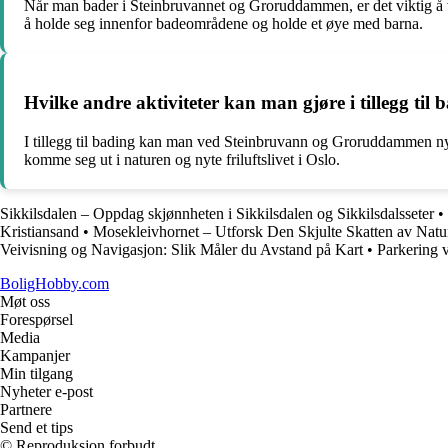
Når man bader i Steinbruvannet og Groruddammen, er det viktig å v
å holde seg innenfor badeområdene og holde et øye med barna.
Hvilke andre aktiviteter kan man gjøre i tillegg 
I tillegg til bading kan man ved Steinbruvann og Groruddammen nyte
komme seg ut i naturen og nyte friluftslivet i Oslo.
Sikkilsdalen – Oppdag skjønnheten i Sikkilsdalen og Sikkilsdalsseter
•
Kristiansand
•
Mosekleivhornet – Utforsk Den Skjulte Skatten av Natu
Veivisning og Navigasjon: Slik Måler du Avstand på Kart
•
Parkering 
BoligHobby.com
Møt oss
Forespørsel
Media
Kampanjer
Min tilgang
Nyheter e-post
Partnere
Send et tips
© Reproduksjon forbudt.