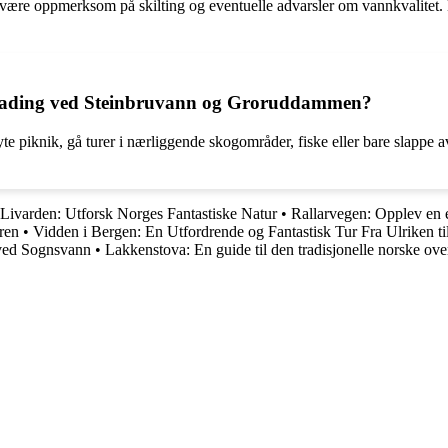
ære oppmerksom på skilting og eventuelle advarsler om vannkvalitet. D
til bading ved Steinbruvann og Groruddammen?
 piknik, gå turer i nærliggende skogområder, fiske eller bare slappe av
Livarden: Utforsk Norges Fantastiske Natur
•
Rallarvegen: Opplev en e
ren
•
Vidden i Bergen: En Utfordrende og Fantastisk Tur Fra Ulriken ti
ved Sognsvann
•
Lakkenstova: En guide til den tradisjonelle norske ov