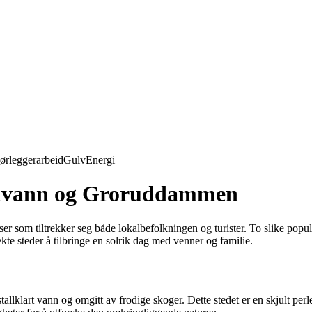
ørleggerarbeid
Gulv
Energi
ruvann og Groruddammen
sser som tiltrekker seg både lokalbefolkningen og turister. To slike p
ekte steder å tilbringe en solrik dag med venner og familie.
allklart vann og omgitt av frodige skoger. Dette stedet er en skjult per