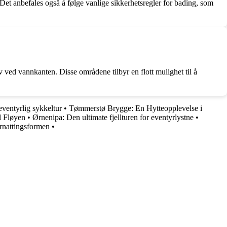
et anbefales også å følge vanlige sikkerhetsregler for bading, som
 ved vannkanten. Disse områdene tilbyr en flott mulighet til å
ventyrlig sykkeltur
•
Tømmerstø Brygge: En Hytteopplevelse i
l Fløyen
•
Ørnenipa: Den ultimate fjellturen for eventyrlystne
•
ernattingsformen
•