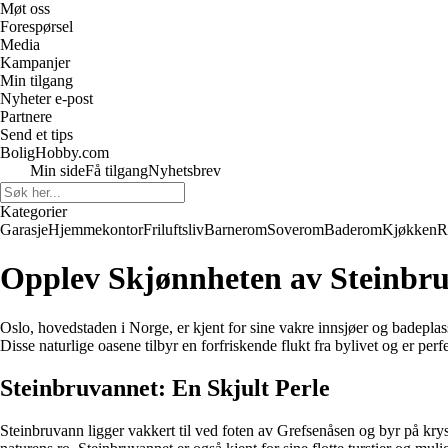
Møt oss
Forespørsel
Media
Kampanjer
Min tilgang
Nyheter e-post
Partnere
Send et tips
BoligHobby.com
Min side
Få tilgang
Nyhetsbrev
Kategorier
Garasje
Hjemmekontor
Friluftsliv
Barnerom
Soverom
Baderom
Kjøkken
R
Opplev Skjønnheten av Steinb
Oslo, hovedstaden i Norge, er kjent for sine vakre innsjøer og badepla
Disse naturlige oasene tilbyr en forfriskende flukt fra bylivet og er perf
Steinbruvannet: En Skjult Perle
Steinbruvann ligger vakkert til ved foten av Grefsenåsen og byr på kryst