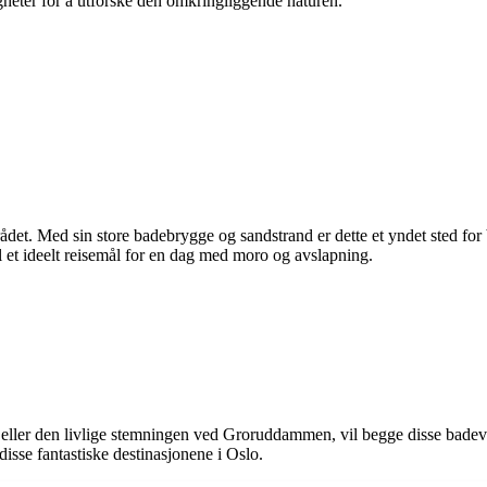
ligheter for å utforske den omkringliggende naturen.
et. Med sin store badebrygge og sandstrand er dette et yndet sted fo
il et ideelt reisemål for en dag med moro og avslapning.
 eller den livlige stemningen ved Groruddammen, vil begge disse badev
isse fantastiske destinasjonene i Oslo.