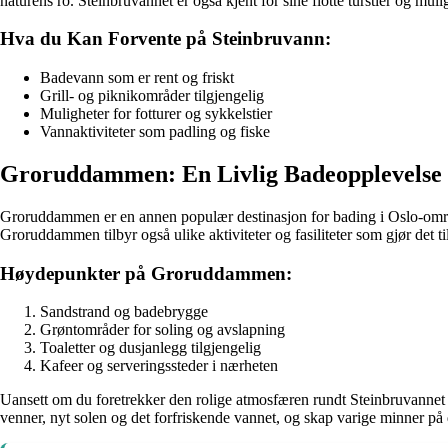
naturens ro. Steinbruvannet er også kjent for sine flotte turstier og mu
Hva du Kan Forvente på Steinbruvann:
Badevann som er rent og friskt
Grill- og piknikområder tilgjengelig
Muligheter for fotturer og sykkelstier
Vannaktiviteter som padling og fiske
Groruddammen: En Livlig Badeopplevelse
Groruddammen er en annen populær destinasjon for bading i Oslo-områd
Groruddammen tilbyr også ulike aktiviteter og fasiliteter som gjør det t
Høydepunkter på Groruddammen:
Sandstrand og badebrygge
Grøntområder for soling og avslapning
Toaletter og dusjanlegg tilgjengelig
Kafeer og serveringssteder i nærheten
Uansett om du foretrekker den rolige atmosfæren rundt Steinbruvannet
venner, nyt solen og det forfriskende vannet, og skap varige minner på d