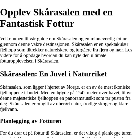
Opplev Skårasalen med en
Fantastisk Fottur
Velkommen til vår guide om Skårasalen og en minneverdig fottur
gjennom denne vakre destinasjonen. Skårasalen er en spektakulær
fjelltopp som tiltrekker naturelskere og turgåere fra fjern og nær. Les
videre for å oppdage hvordan du kan nyte den ultimate
fotturopplevelsen i Skårasalen.
Skårasalen: En Juvel i Naturriket
Skårasalen, som ligger i hjertet av Norge, er en av de mest ikoniske
fjelltoppene i landet. Med en høyde på 1542 meter over havet, tilbyr
denne majestetiske fjelltoppen en panoramautsikt som tar pusten fra
deg. Skårasalen er omgitt av uberørt natur, frodige skoger og klare
fjellvann.
Planlegging av Fotturen
Før du drar ut på fottur til Skårasalen, er det viktig å planlegge turen