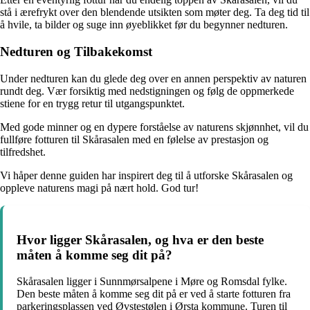
stå i ærefrykt over den blendende utsikten som møter deg. Ta deg tid til
å hvile, ta bilder og suge inn øyeblikket før du begynner nedturen.
Nedturen og Tilbakekomst
Under nedturen kan du glede deg over en annen perspektiv av naturen
rundt deg. Vær forsiktig med nedstigningen og følg de oppmerkede
stiene for en trygg retur til utgangspunktet.
Med gode minner og en dypere forståelse av naturens skjønnhet, vil du
fullføre fotturen til Skårasalen med en følelse av prestasjon og
tilfredshet.
Vi håper denne guiden har inspirert deg til å utforske Skårasalen og
oppleve naturens magi på nært hold. God tur!
Hvor ligger Skårasalen, og hva er den beste
måten å komme seg dit på?
Skårasalen ligger i Sunnmørsalpene i Møre og Romsdal fylke.
Den beste måten å komme seg dit på er ved å starte fotturen fra
parkeringsplassen ved Øvstestølen i Ørsta kommune. Turen til