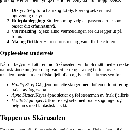
grundig. Her er noen nyttige tips for en vellykket fotturopplevelse:
Utstyr:
Sørg for å ha riktig fottøy, klær og sekker med
nødvendig utstyr.
Ruteplanlegging:
Studer kart og velg en passende rute som
passer ditt erfaringsnivå.
Værmelding:
Sjekk alltid værmeldingen før du legger ut på
fottur.
Mat og Drikke:
Ha med nok mat og vann for hele turen.
Opplevelsen underveis
Når du begynner fotturen mot Skårasalen, vil du bli møtt med en rekke
naturskjønne omgivelser og variert terreng. Ta deg tid til å nyte
utsikten, puste inn den friske fjellluften og lytte til naturens symfoni.
Frodig Skog:
Gå gjennom tette skoger med duftende furutrær og
lyden av fuglesang.
Åpne Sletter:
Kryss åpne sletter og føl strømmen av frisk fjellbris.
Bratte Stigninger:
Utfordre deg selv med bratte stigninger og
belønnes med fantastisk utsikt.
Toppen av Skårasalen
Etter en eventyrlig fottur når du endelig toppen av Skårasalen, vil du