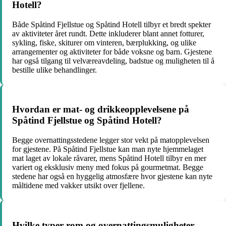
Hotell?
Både Spåtind Fjellstue og Spåtind Hotell tilbyr et bredt spekter
av aktiviteter året rundt. Dette inkluderer blant annet fotturer,
sykling, fiske, skiturer om vinteren, bærplukking, og ulike
arrangementer og aktiviteter for både voksne og barn. Gjestene
har også tilgang til velværeavdeling, badstue og muligheten til å
bestille ulike behandlinger.
Hvordan er mat- og drikkeopplevelsene på
Spåtind Fjellstue og Spåtind Hotell?
Begge overnattingsstedene legger stor vekt på matopplevelsen
for gjestene. På Spåtind Fjellstue kan man nyte hjemmelaget
mat laget av lokale råvarer, mens Spåtind Hotell tilbyr en mer
variert og eksklusiv meny med fokus på gourmetmat. Begge
stedene har også en hyggelig atmosfære hvor gjestene kan nyte
måltidene med vakker utsikt over fjellene.
Hvilke typer rom og overnattingsmuligheter