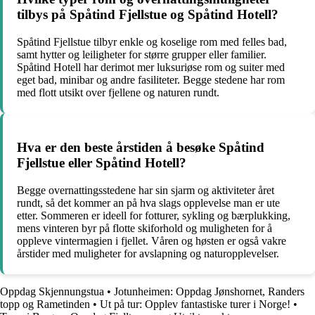
tilbys på Spåtind Fjellstue og Spåtind Hotell?
Spåtind Fjellstue tilbyr enkle og koselige rom med felles bad,
samt hytter og leiligheter for større grupper eller familier.
Spåtind Hotell har derimot mer luksuriøse rom og suiter med
eget bad, minibar og andre fasiliteter. Begge stedene har rom
med flott utsikt over fjellene og naturen rundt.
Hva er den beste årstiden å besøke Spåtind
Fjellstue eller Spåtind Hotell?
Begge overnattingsstedene har sin sjarm og aktiviteter året
rundt, så det kommer an på hva slags opplevelse man er ute
etter. Sommeren er ideell for fotturer, sykling og bærplukking,
mens vinteren byr på flotte skiforhold og muligheten for å
oppleve vintermagien i fjellet. Våren og høsten er også vakre
årstider med muligheter for avslapning og naturopplevelser.
Oppdag Skjennungstua
•
Jotunheimen: Oppdag Jønshornet, Randers
topp og Rametinden
•
Ut på tur: Opplev fantastiske turer i Norge!
•