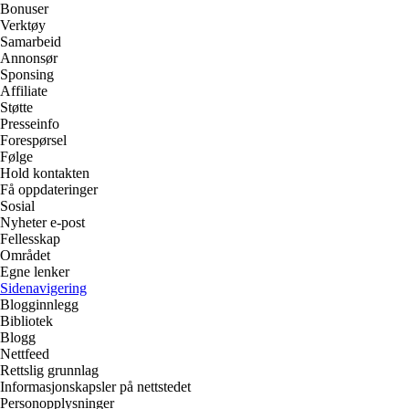
Bonuser
Verktøy
Samarbeid
Annonsør
Sponsing
Affiliate
Støtte
Presseinfo
Forespørsel
Følge
Hold kontakten
Få oppdateringer
Sosial
Nyheter e-post
Fellesskap
Området
Egne lenker
Sidenavigering
Blogginnlegg
Bibliotek
Blogg
Nettfeed
Rettslig grunnlag
Informasjonskapsler på nettstedet
Personopplysninger