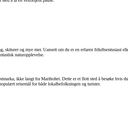
 sted å ta en velfortjent pause.
ing, skiturer og mye mer. Uansett om du er en erfaren friluftsentusiast e
antastisk naturopplevelse.
marka, ikke langt fra Mariholtet. Dette er et flott sted å besøke hvis du 
populært reisemål for både lokalbefolkningen og turister.