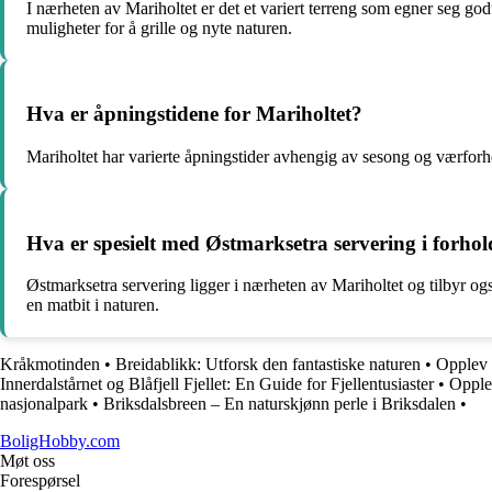
I nærheten av Mariholtet er det et variert terreng som egner seg godt
muligheter for å grille og nyte naturen.
Hva er åpningstidene for Mariholtet?
Mariholtet har varierte åpningstider avhengig av sesong og værforhol
Hva er spesielt med Østmarksetra servering i forhol
Østmarksetra servering ligger i nærheten av Mariholtet og tilbyr og
en matbit i naturen.
Kråkmotinden
•
Breidablikk: Utforsk den fantastiske naturen
•
Opplev 
Innerdalstårnet og Blåfjell Fjellet: En Guide for Fjellentusiaster
•
Opplev
nasjonalpark
•
Briksdalsbreen – En naturskjønn perle i Briksdalen
•
BoligHobby.com
Møt oss
Forespørsel