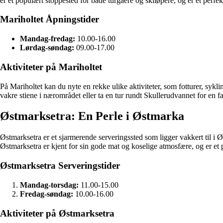
er et populært stoppested for både turgåere og skiløpere, og er et perfekt
Mariholtet Åpningstider
Mandag-fredag:
10.00-16.00
Lørdag-søndag:
09.00-17.00
Aktiviteter på Mariholtet
På Mariholtet kan du nyte en rekke ulike aktiviteter, som fotturer, sykl
vakre stiene i nærområdet eller ta en tur rundt Skullerudvannet for en f
Østmarksetra: En Perle i Østmarka
Østmarksetra er et sjarmerende serveringssted som ligger vakkert til i Øst
Østmarksetra er kjent for sin gode mat og koselige atmosfære, og er et 
Østmarksetra Serveringstider
Mandag-torsdag:
11.00-15.00
Fredag-søndag:
10.00-16.00
Aktiviteter på Østmarksetra