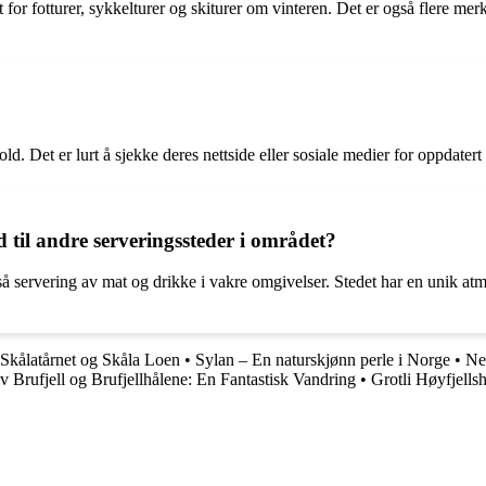
 for fotturer, sykkelturer og skiturer om vinteren. Det er også flere mer
d. Det er lurt å sjekke deres nettside eller sosiale medier for oppdater
d til andre serveringssteder i området?
så servering av mat og drikke i vakre omgivelser. Stedet har en unik at
Skålatårnet og Skåla Loen
•
Sylan – En naturskjønn perle i Norge
•
Ne
 Brufjell og Brufjellhålene: En Fantastisk Vandring
•
Grotli Høyfjells