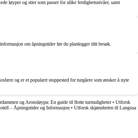
kede løyper og stier som passer for ulike ferdighetsnivåer, samt
t informasjon om åpningstider før du planlegger ditt besøk.
mosfære og er et populært stoppested for turgåere som ønsker å nyte
rdammen og Aronsløypa: En guide til flotte turmuligheter
•
Utforsk
hotell – Åpningstider og Informasjon
•
Utforsk skjønnheten til Langsua