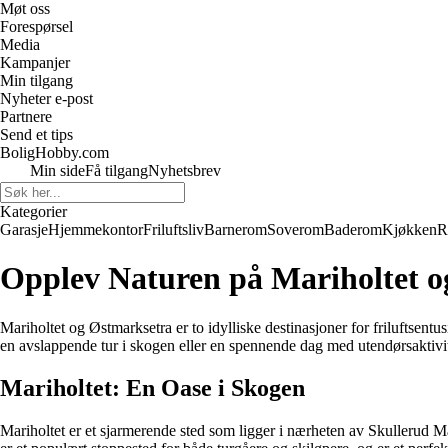
Møt oss
Forespørsel
Media
Kampanjer
Min tilgang
Nyheter e-post
Partnere
Send et tips
BoligHobby.com
Min side
Få tilgang
Nyhetsbrev
Kategorier
Garasje
Hjemmekontor
Friluftsliv
Barnerom
Soverom
Baderom
Kjøkken
R
Opplev Naturen på Mariholtet o
Mariholtet og Østmarksetra er to idylliske destinasjoner for friluftsentu
en avslappende tur i skogen eller en spennende dag med utendørsaktivit
Mariholtet: En Oase i Skogen
Mariholtet er et sjarmerende sted som ligger i nærheten av Skullerud Mari