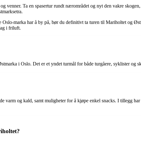
og venner. Ta en spasertur rundt nærområdet og nyt den vakre skogen, 
stmarksetra.
te Oslo-marka har å by på, bør du definitivt ta turen til Mariholtet og Ø
g i friluft.
stmarka i Oslo. Det er et yndet turmål for både turgåere, syklister og sk
de varm og kald, samt muligheter for å kjøpe enkel snacks. I tillegg har s
iholtet?