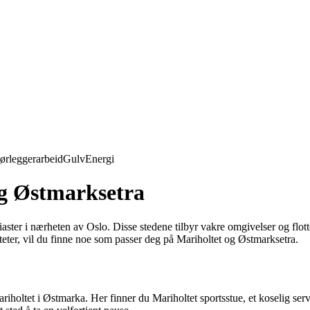
ørleggerarbeid
Gulv
Energi
g Østmarksetra
siaster i nærheten av Oslo. Disse stedene tilbyr vakre omgivelser og flott
eter, vil du finne noe som passer deg på Mariholtet og Østmarksetra.
holtet i Østmarka. Her finner du Mariholtet sportsstue, et koselig server