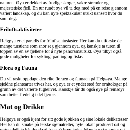
naturen. Øya er dekket av frodige skoger, vakre strender og
majestetiske fjell. En tur rundt øya vil ta deg med på en reise gjennom
variert landskap, og du kan nyte spektakulær utsikt uansett hvor du
snur deg.
Friluftsaktiviteter
Helgøya er et paradis for friluftsentusiaster. Her kan du utforske de
mange turstiene som snor seg gjennom øya, og kanskje ta turen til
toppen av en av fjellene for å nyte panoramautsikt. Øya tilbyr også
gode muligheter for sykling, padling og fiske.
Flora og Fauna
Du vil raskt oppdage den rike floraen og faunaen på Helgøya. Mange
sjeldne plantearter trives her, og øya er et yndet sted for ornitologer på
grunn av det varierte fuglelivet. Kanskje får du også øye på reinsdyr
som beiter fredelig i det fjerne.
Mat og Drikke
Helgøya er også kjent for sitt gode kjøkken og sine lokale delikatesser.
Her kan du smake på ferske sjømatretter, nyte lokalt produsert ost og
prøve deilige håndverksøl fra små bryggerier. Mange restauranter og