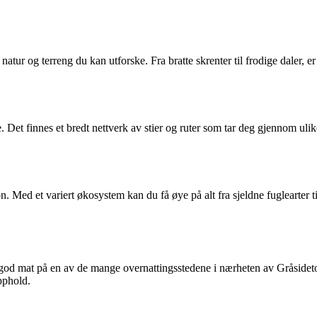
ur og terreng du kan utforske. Fra bratte skrenter til frodige daler, 
. Det finnes et bredt nettverk av stier og ruter som tar deg gjennom uli
on. Med et variert økosystem kan du få øye på alt fra sjeldne fuglearter 
 god mat på en av de mange overnattingsstedene i nærheten av Gråsideto
pphold.