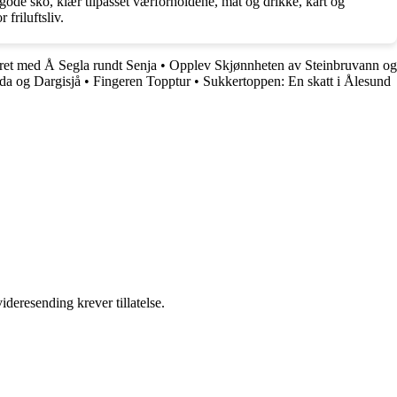
 gode sko, klær tilpasset værforholdene, mat og drikke, kart og
friluftsliv.
et med Å Segla rundt Senja
•
Opplev Skjønnheten av Steinbruvann og
da og Dargisjå
•
Fingeren Topptur
•
Sukkertoppen: En skatt i Ålesund
ideresending krever tillatelse.