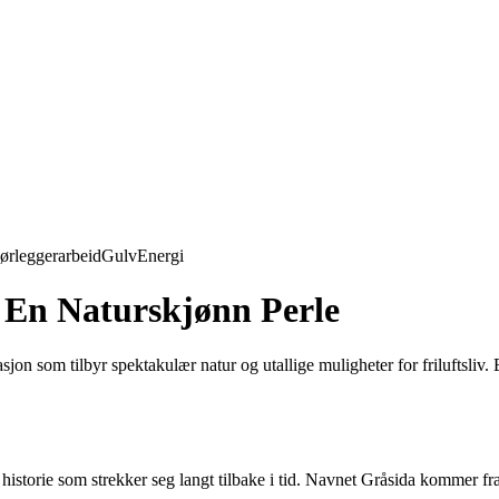
ørleggerarbeid
Gulv
Energi
 En Naturskjønn Perle
on som tilbyr spektakulær natur og utallige muligheter for friluftsliv. E
istorie som strekker seg langt tilbake i tid. Navnet Gråsida kommer fra