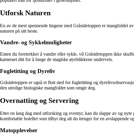
populært mål for fjellturister i generasjoner.
Utforsk Naturen
En av de mest spennende tingene med Gråsidetoppen er mangfoldet av nat
naturen på sitt beste.
Vandre- og Sykkelmuligheter
Enten du foretrekker å vandre eller sykle, vil Gråsidetoppen ikke skuffe
kameraet ditt for å fange de magiske øyeblikkene underveis.
Fugletitting og Dyreliv
Gråsidetoppen er også et flott sted for fugletitting og dyrelivsobservasj
den utrolige biologiske mangfoldet som omgir deg.
Overnatting og Servering
Etter en lang dag med utforsking og eventyr, kan du slappe av og nyte
komfortable hoteller som tilbyr deg alt du trenger for en avslappende o
Matopplevelser