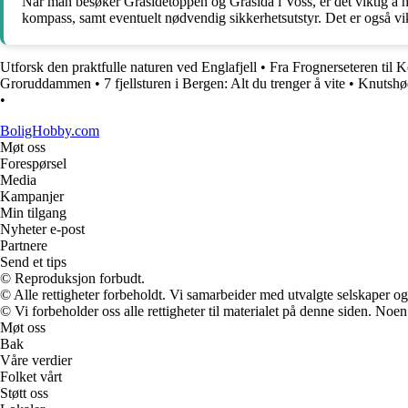
Når man besøker Gråsidetoppen og Gråsida i Voss, er det viktig å ha
kompass, samt eventuelt nødvendig sikkerhetsutstyr. Det er også vikti
Utforsk den praktfulle naturen ved Englafjell
•
Fra Frognerseteren til 
Groruddammen
•
7 fjellsturen i Bergen: Alt du trenger å vite
•
Knutshøe
•
BoligHobby.com
Møt oss
Forespørsel
Media
Kampanjer
Min tilgang
Nyheter e-post
Partnere
Send et tips
© Reproduksjon forbudt.
© Alle rettigheter forbeholdt. Vi samarbeider med utvalgte selskaper o
© Vi forbeholder oss alle rettigheter til materialet på denne siden. Noe
Møt oss
Bak
Våre verdier
Folket vårt
Støtt oss