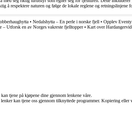
 med seg riktig turutstyr som egner seg for fjellturen. Dette inkluderer
g å respektere naturen og følge de lokale reglene og retningslinjene for 
Kobberhaughytta
•
Nedalshytta – En perle i norske fjell
•
Opplev Eventyr
 – Utforsk en av Norges vakreste fjelltopper
•
Kart over Hardangervid
g kan tjene på kjøpene dine gjennom lenkene våre.
n lenker kan tjene oss gjennom tilknyttede programmer. Kopiering eller v