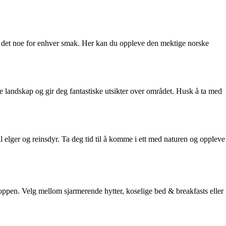
er det noe for enhver smak. Her kan du oppleve den mektige norske
ke landskap og gir deg fantastiske utsikter over området. Husk å ta med
til elger og reinsdyr. Ta deg tid til å komme i ett med naturen og oppleve
ppen. Velg mellom sjarmerende hytter, koselige bed & breakfasts eller