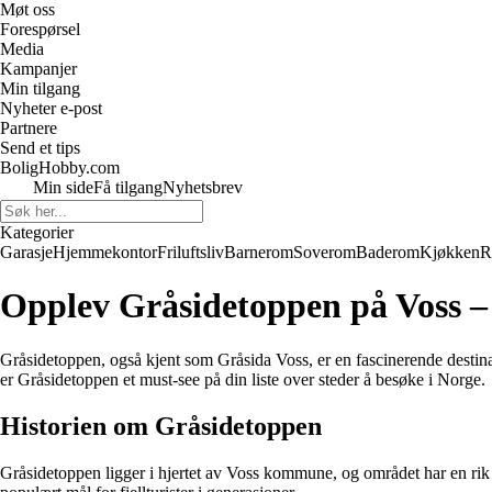
Møt oss
Forespørsel
Media
Kampanjer
Min tilgang
Nyheter e-post
Partnere
Send et tips
BoligHobby.com
Min side
Få tilgang
Nyhetsbrev
Kategorier
Garasje
Hjemmekontor
Friluftsliv
Barnerom
Soverom
Baderom
Kjøkken
R
Opplev Gråsidetoppen på Voss –
Gråsidetoppen, også kjent som Gråsida Voss, er en fascinerende destinasj
er Gråsidetoppen et must-see på din liste over steder å besøke i Norge.
Historien om Gråsidetoppen
Gråsidetoppen ligger i hjertet av Voss kommune, og området har en rik h