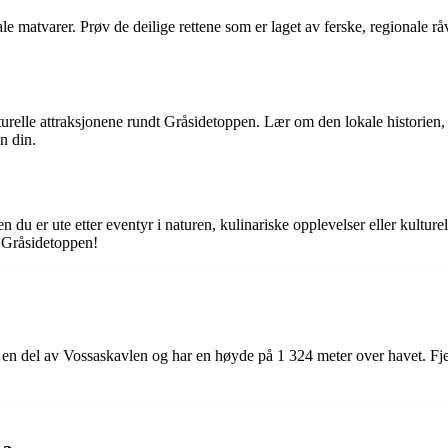
kale matvarer. Prøv de deilige rettene som er laget av ferske, regionale
e kulturelle attraksjonene rundt Gråsidetoppen. Lær om den lokale histor
n din.
u er ute etter eventyr i naturen, kulinariske opplevelser eller kulturelle
l Gråsidetoppen!
n del av Vossaskavlen og har en høyde på 1 324 meter over havet. Fjelle