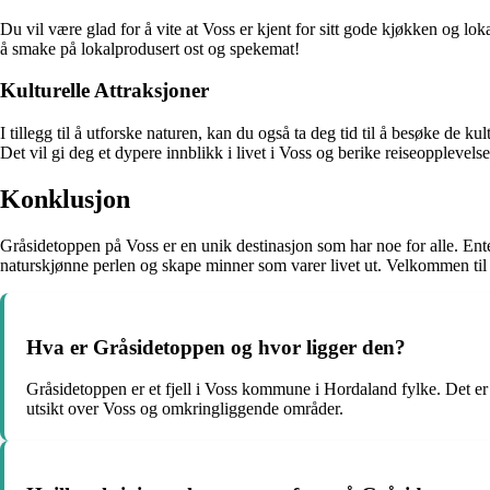
Du vil være glad for å vite at Voss er kjent for sitt gode kjøkken og lo
å smake på lokalprodusert ost og spekemat!
Kulturelle Attraksjoner
I tillegg til å utforske naturen, kan du også ta deg tid til å besøke d
Det vil gi deg et dypere innblikk i livet i Voss og berike reiseopplevelse
Konklusjon
Gråsidetoppen på Voss er en unik destinasjon som har noe for alle. Enten d
naturskjønne perlen og skape minner som varer livet ut. Velkommen ti
Hva er Gråsidetoppen og hvor ligger den?
Gråsidetoppen er et fjell i Voss kommune i Hordaland fylke. Det er e
utsikt over Voss og omkringliggende områder.