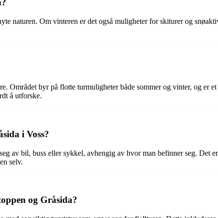
n?
yte naturen. Om vinteren er det også muligheter for skiturer og snøaktiv
fære. Området byr på flotte turmuligheter både sommer og vinter, og er 
rdt å utforske.
sida i Voss?
 av bil, buss eller sykkel, avhengig av hvor man befinner seg. Det er o
en selv.
toppen og Gråsida?