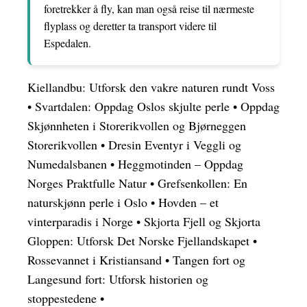
foretrekker å fly, kan man også reise til nærmeste
flyplass og deretter ta transport videre til
Espedalen.
Kiellandbu: Utforsk den vakre naturen rundt Voss
•
Svartdalen: Oppdag Oslos skjulte perle
•
Oppdag
Skjønnheten i Storerikvollen og Bjørneggen
Storerikvollen
•
Dresin Eventyr i Veggli og
Numedalsbanen
•
Heggmotinden – Oppdag
Norges Praktfulle Natur
•
Grefsenkollen: En
naturskjønn perle i Oslo
•
Hovden – et
vinterparadis i Norge
•
Skjorta Fjell og Skjorta
Gloppen: Utforsk Det Norske Fjellandskapet
•
Rossevannet i Kristiansand
•
Tangen fort og
Langesund fort: Utforsk historien og
stoppestedene
•