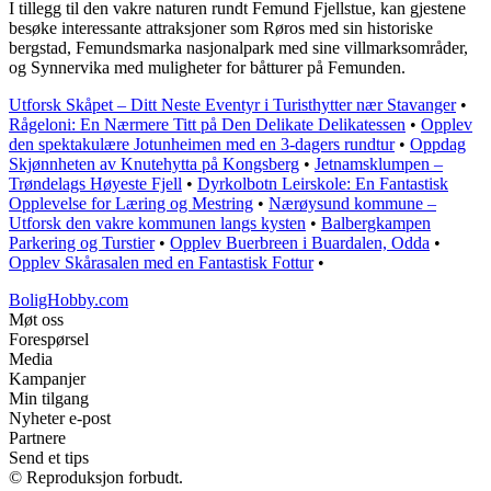
I tillegg til den vakre naturen rundt Femund Fjellstue, kan gjestene
besøke interessante attraksjoner som Røros med sin historiske
bergstad, Femundsmarka nasjonalpark med sine villmarksområder,
og Synnervika med muligheter for båtturer på Femunden.
Utforsk Skåpet – Ditt Neste Eventyr i Turisthytter nær Stavanger
•
Rågeloni: En Nærmere Titt på Den Delikate Delikatessen
•
Opplev
den spektakulære Jotunheimen med en 3-dagers rundtur
•
Oppdag
Skjønnheten av Knutehytta på Kongsberg
•
Jetnamsklumpen –
Trøndelags Høyeste Fjell
•
Dyrkolbotn Leirskole: En Fantastisk
Opplevelse for Læring og Mestring
•
Nærøysund kommune –
Utforsk den vakre kommunen langs kysten
•
Balbergkampen
Parkering og Turstier
•
Opplev Buerbreen i Buardalen, Odda
•
Opplev Skårasalen med en Fantastisk Fottur
•
BoligHobby.com
Møt oss
Forespørsel
Media
Kampanjer
Min tilgang
Nyheter e-post
Partnere
Send et tips
© Reproduksjon forbudt.