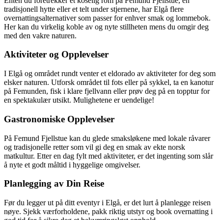
Enten du foretrekker et koselig rom på Femund Fjellstue, en
tradisjonell hytte eller et telt under stjernene, har Elgå flere
overnattingsalternativer som passer for enhver smak og lommebok.
Her kan du virkelig koble av og nyte stillheten mens du omgir deg
med den vakre naturen.
Aktiviteter og Opplevelser
I Elgå og området rundt venter et eldorado av aktiviteter for deg som
elsker naturen. Utforsk området til fots eller på sykkel, ta en kanotur
på Femunden, fisk i klare fjellvann eller prøv deg på en topptur for
en spektakulær utsikt. Mulighetene er uendelige!
Gastronomiske Opplevelser
På Femund Fjellstue kan du glede smaksløkene med lokale råvarer
og tradisjonelle retter som vil gi deg en smak av ekte norsk
matkultur. Etter en dag fylt med aktiviteter, er det ingenting som slår
å nyte et godt måltid i hyggelige omgivelser.
Planlegging av Din Reise
Før du legger ut på ditt eventyr i Elgå, er det lurt å planlegge reisen
nøye. Sjekk værforholdene, pakk riktig utstyr og book overnatting i