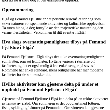
god tid for å sikre deg et bekymringsløst opphold.
Oppsummering
Elgå og Femund Fjellstue er det perfekte reisemålet for deg som
søker naturens ro, spennende aktiviteter og kulinariske opplevelser.
Ta turen hit og la deg fortrylle av den majestetiske naturen og den
varme gjestfriheten. Velkommen til ditt eventyr i Elgå!
Hva slags overnattingsmuligheter tilbys på Femund
Fjellstue i Elgå?
På Femund Fjellstue i Elgå tilbys det ulike overnattingsmuligheter
som hytter, rom og leiligheter. Hyttene varierer i størrelse og
fasiliteter, og det er også mulig å leie enkeltsenger på sovesal.
Rommene har enkel standard, mens leilighetene har mer moderne
fasiliteter for de som ønsker det.
Hvilke aktiviteter kan gjestene delta på under et
opphold på Femund Fjellstue i Elgå?
Gjestene på Femund Fjellstue i Elgå kan delta på en rekke aktiviteter
avhengig av årstid. Om sommeren er det populært med fotturer,
fiske, sykling og båtturer på Femunden. Om vinteren kan gjestene