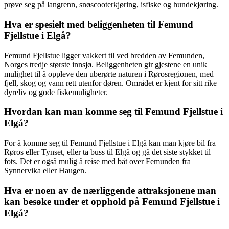
prøve seg på langrenn, snøscooterkjøring, isfiske og hundekjøring.
Hva er spesielt med beliggenheten til Femund
Fjellstue i Elgå?
Femund Fjellstue ligger vakkert til ved bredden av Femunden,
Norges tredje største innsjø. Beliggenheten gir gjestene en unik
mulighet til å oppleve den uberørte naturen i Rørosregionen, med
fjell, skog og vann rett utenfor døren. Området er kjent for sitt rike
dyreliv og gode fiskemuligheter.
Hvordan kan man komme seg til Femund Fjellstue i
Elgå?
For å komme seg til Femund Fjellstue i Elgå kan man kjøre bil fra
Røros eller Tynset, eller ta buss til Elgå og gå det siste stykket til
fots. Det er også mulig å reise med båt over Femunden fra
Synnervika eller Haugen.
Hva er noen av de nærliggende attraksjonene man
kan besøke under et opphold på Femund Fjellstue i
Elgå?