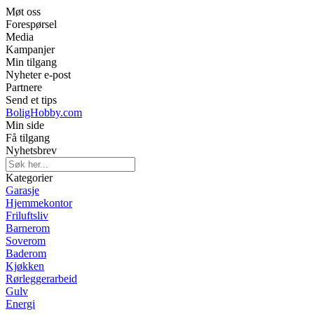
Møt oss
Forespørsel
Media
Kampanjer
Min tilgang
Nyheter e-post
Partnere
Send et tips
BoligHobby.com
Min side
Få tilgang
Nyhetsbrev
Kategorier
Garasje
Hjemmekontor
Friluftsliv
Barnerom
Soverom
Baderom
Kjøkken
Rørleggerarbeid
Gulv
Energi