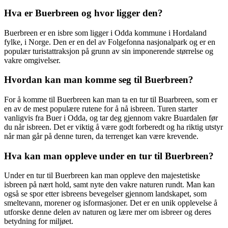
Hva er Buerbreen og hvor ligger den?
Buerbreen er en isbre som ligger i Odda kommune i Hordaland
fylke, i Norge. Den er en del av Folgefonna nasjonalpark og er en
populær turistattraksjon på grunn av sin imponerende størrelse og
vakre omgivelser.
Hvordan kan man komme seg til Buerbreen?
For å komme til Buerbreen kan man ta en tur til Buarbreen, som er
en av de mest populære rutene for å nå isbreen. Turen starter
vanligvis fra Buer i Odda, og tar deg gjennom vakre Buardalen før
du når isbreen. Det er viktig å være godt forberedt og ha riktig utstyr
når man går på denne turen, da terrenget kan være krevende.
Hva kan man oppleve under en tur til Buerbreen?
Under en tur til Buerbreen kan man oppleve den majestetiske
isbreen på nært hold, samt nyte den vakre naturen rundt. Man kan
også se spor etter isbreens bevegelser gjennom landskapet, som
smeltevann, morener og isformasjoner. Det er en unik opplevelse å
utforske denne delen av naturen og lære mer om isbreer og deres
betydning for miljøet.