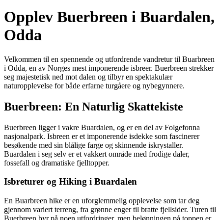
Opplev Buerbreen i Buardalen,
Odda
Velkommen til en spennende og utfordrende vandretur til Buarbreen
i Odda, en av Norges mest imponerende isbreer. Buerbreen strekker
seg majestetisk ned mot dalen og tilbyr en spektakulær
naturopplevelse for både erfarne turgåere og nybegynnere.
Buerbreen: En Naturlig Skattekiste
Buerbreen ligger i vakre Buardalen, og er en del av Folgefonna
nasjonalpark. Isbreen er et imponerende isdekke som fascinerer
besøkende med sin blålige farge og skinnende iskrystaller.
Buardalen i seg selv er et vakkert område med frodige daler,
fossefall og dramatiske fjelltopper.
Isbreturer og Hiking i Buardalen
En Buarbreen hike er en uforglemmelig opplevelse som tar deg
gjennom variert terreng, fra grønne enger til bratte fjellsider. Turen til
Buerbreen byr på noen utfordringer, men belønningen på toppen er