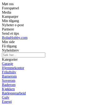
Møt oss
Forespørsel
Media
Kampanjer
Min tilgang
Nyheter e-post
Partnere
Send et tips
BoligHobby.com
Min side
Få tilgang
Nyhetsbrev
Kategorier
Garasje
Hjemmekontor
Friluftsliv
Barnerom
Soverom
Baderom
Kjøkken
Rørleggerarbeid
Gulv
Energi