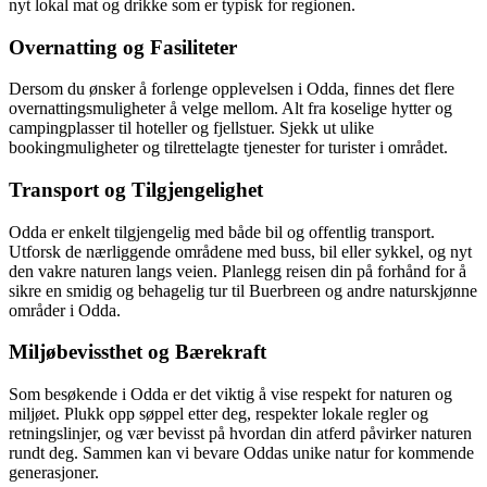
nyt lokal mat og drikke som er typisk for regionen.
Overnatting og Fasiliteter
Dersom du ønsker å forlenge opplevelsen i Odda, finnes det flere
overnattingsmuligheter å velge mellom. Alt fra koselige hytter og
campingplasser til hoteller og fjellstuer. Sjekk ut ulike
bookingmuligheter og tilrettelagte tjenester for turister i området.
Transport og Tilgjengelighet
Odda er enkelt tilgjengelig med både bil og offentlig transport.
Utforsk de nærliggende områdene med buss, bil eller sykkel, og nyt
den vakre naturen langs veien. Planlegg reisen din på forhånd for å
sikre en smidig og behagelig tur til Buerbreen og andre naturskjønne
områder i Odda.
Miljøbevissthet og Bærekraft
Som besøkende i Odda er det viktig å vise respekt for naturen og
miljøet. Plukk opp søppel etter deg, respekter lokale regler og
retningslinjer, og vær bevisst på hvordan din atferd påvirker naturen
rundt deg. Sammen kan vi bevare Oddas unike natur for kommende
generasjoner.