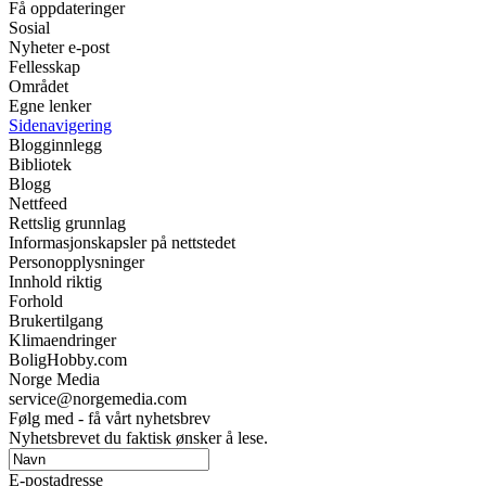
Få oppdateringer
Sosial
Nyheter e-post
Fellesskap
Området
Egne lenker
Sidenavigering
Blogginnlegg
Bibliotek
Blogg
Nettfeed
Rettslig grunnlag
Informasjonskapsler på nettstedet
Personopplysninger
Innhold riktig
Forhold
Brukertilgang
Klimaendringer
BoligHobby.com
Norge Media
service@norgemedia.com
Følg med - få vårt nyhetsbrev
Nyhetsbrevet du faktisk ønsker å lese.
E-postadresse