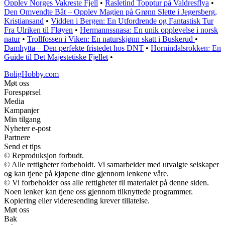
Opplev Norges Vakreste Fjell
•
Rasletind Topptur på Valdresflya
•
Den Omvendte Båt – Opplev Magien på Grønn Slette i Jegersberg,
Kristiansand
•
Vidden i Bergen: En Utfordrende og Fantastisk Tur
Fra Ulriken til Fløyen
•
Hermannssnasa: En unik opplevelse i norsk
natur
•
Trollfossen i Viken: En naturskjønn skatt i Buskerud
•
Damhytta – Den perfekte fristedet hos DNT
•
Hornindalsrokken: En
Guide til Det Majestetiske Fjellet
•
BoligHobby.com
Møt oss
Forespørsel
Media
Kampanjer
Min tilgang
Nyheter e-post
Partnere
Send et tips
© Reproduksjon forbudt.
© Alle rettigheter forbeholdt. Vi samarbeider med utvalgte selskaper
og kan tjene på kjøpene dine gjennom lenkene våre.
© Vi forbeholder oss alle rettigheter til materialet på denne siden.
Noen lenker kan tjene oss gjennom tilknyttede programmer.
Kopiering eller videresending krever tillatelse.
Møt oss
Bak