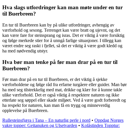
Hva slags utfordringer kan man møte under en tur
til Buerbreen?
En tur til Buerbreen kan by på ulike utfordringer, avhengig av
værforhold og sesong. Terrenget kan være bratt og ujevnt, og det
kan være fare for steinsprang og isras. Det er viktig å være forsiktig
og følge merkede stier for å unngå farlige situasjoner. I tillegg kan
været endre seg raskt i fjellet, så det er viktig å være godt kledd og
ha med nødvendig utstyr.
Hva bør man tenke på før man drar på en tur til
Buerbreen?
Før man drar på en tur til Buerbreen, er det viktig å sjekke
værforholdene og følge råd fra erfarne turgåere eller guider. Man bør
ha med seg tilstrekkelig med mat, drikke og klær for å kunne takle
ulike værforhold. Det er også viktig å respektere naturen og ikke
etterlate seg søppel eller skade miljøet. Ved å være godt forberedt og
ha respekt for naturen, kan man få en trygg og minneverdig
opplevelse på Buerbreen.
Rullesteinsfjæra i Tana – En naturlig perle i nord
•
Oppdag Norges
vakre topper: Geitanuken og Ulsetvarden
•
Kolåstinden Topptur: