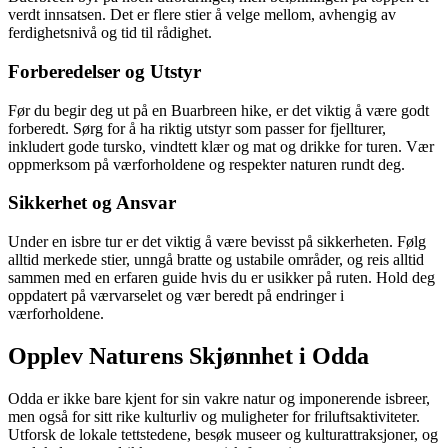
verdt innsatsen. Det er flere stier å velge mellom, avhengig av
ferdighetsnivå og tid til rådighet.
Forberedelser og Utstyr
Før du begir deg ut på en Buarbreen hike, er det viktig å være godt
forberedt. Sørg for å ha riktig utstyr som passer for fjellturer,
inkludert gode tursko, vindtett klær og mat og drikke for turen. Vær
oppmerksom på værforholdene og respekter naturen rundt deg.
Sikkerhet og Ansvar
Under en isbre tur er det viktig å være bevisst på sikkerheten. Følg
alltid merkede stier, unngå bratte og ustabile områder, og reis alltid
sammen med en erfaren guide hvis du er usikker på ruten. Hold deg
oppdatert på værvarselet og vær beredt på endringer i
værforholdene.
Opplev Naturens Skjønnhet i Odda
Odda er ikke bare kjent for sin vakre natur og imponerende isbreer,
men også for sitt rike kulturliv og muligheter for friluftsaktiviteter.
Utforsk de lokale tettstedene, besøk museer og kulturattraksjoner, og