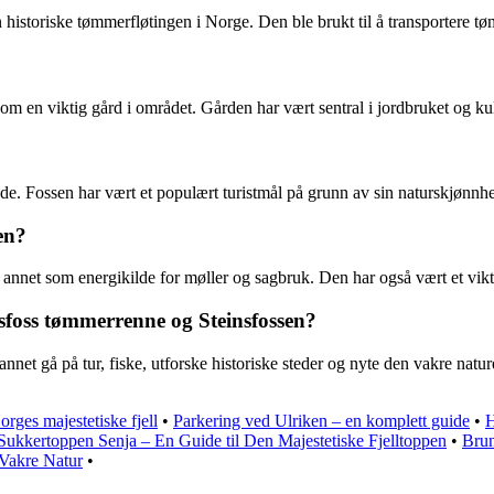
 historiske tømmerfløtingen i Norge. Den ble brukt til å transportere t
som en viktig gård i området. Gården har vært sentral i jordbruket og ku
e. Fossen har vært et populært turistmål på grunn av sin naturskjønnhet
en?
 annet som energikilde for møller og sagbruk. Den har også vært et vik
nsfoss tømmerrenne og Steinsfossen?
et gå på tur, fiske, utforske historiske steder og nyte den vakre nature
rges majestetiske fjell
•
Parkering ved Ulriken – en komplett guide
•
H
Sukkertoppen Senja – En Guide til Den Majestetiske Fjelltoppen
•
Brun
 Vakre Natur
•