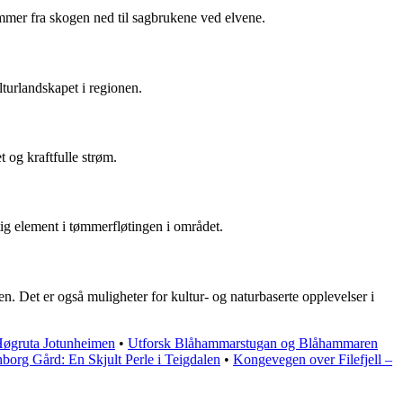
ømmer fra skogen ned til sagbrukene ved elvene.
lturlandskapet i regionen.
 og kraftfulle strøm.
tig element i tømmerfløtingen i området.
n. Det er også muligheter for kultur- og naturbaserte opplevelser i
øgruta Jotunheimen
•
Utforsk Blåhammarstugan og Blåhammaren
borg Gård: En Skjult Perle i Teigdalen
•
Kongevegen over Filefjell –