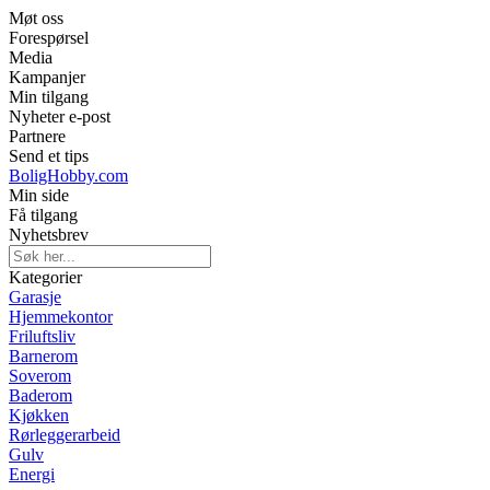
Møt oss
Forespørsel
Media
Kampanjer
Min tilgang
Nyheter e-post
Partnere
Send et tips
BoligHobby.com
Min side
Få tilgang
Nyhetsbrev
Kategorier
Garasje
Hjemmekontor
Friluftsliv
Barnerom
Soverom
Baderom
Kjøkken
Rørleggerarbeid
Gulv
Energi