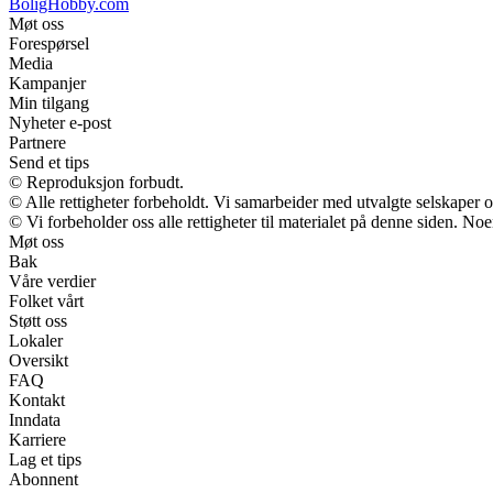
BoligHobby.com
Møt oss
Forespørsel
Media
Kampanjer
Min tilgang
Nyheter e-post
Partnere
Send et tips
© Reproduksjon forbudt.
© Alle rettigheter forbeholdt. Vi samarbeider med utvalgte selskaper
© Vi forbeholder oss alle rettigheter til materialet på denne siden. No
Møt oss
Bak
Våre verdier
Folket vårt
Støtt oss
Lokaler
Oversikt
FAQ
Kontakt
Inndata
Karriere
Lag et tips
Abonnent