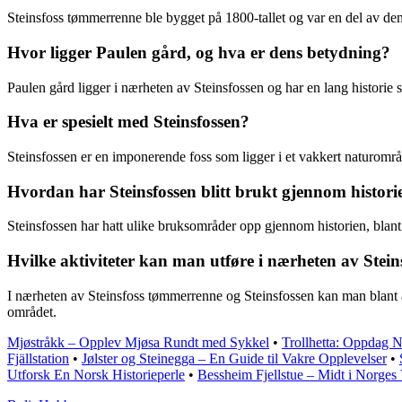
Steinsfoss tømmerrenne ble bygget på 1800-tallet og var en del av den
Hvor ligger Paulen gård, og hva er dens betydning?
Paulen gård ligger i nærheten av Steinsfossen og har en lang historie 
Hva er spesielt med Steinsfossen?
Steinsfossen er en imponerende foss som ligger i et vakkert naturområd
Hvordan har Steinsfossen blitt brukt gjennom histori
Steinsfossen har hatt ulike bruksområder opp gjennom historien, blant
Hvilke aktiviteter kan man utføre i nærheten av Stei
I nærheten av Steinsfoss tømmerrenne og Steinsfossen kan man blant ann
området.
Mjøstråkk – Opplev Mjøsa Rundt med Sykkel
•
Trollhetta: Oppdag No
Fjällstation
•
Jølster og Steinegga – En Guide til Vakre Opplevelser
•
Utforsk En Norsk Historieperle
•
Bessheim Fjellstue – Midt i Norges