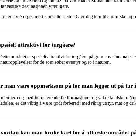
torie og unike flora og fauna? Da kan Bladet Molladalen være en verdifu
antastiske destinasjonen ytterligere.
ra en av Norges mest storslåtte steder. Gjør deg klar til å utforske, opp
esielt attraktivt for turgåere?
e området er spesielt attraktivt for turgåere på grunn av sine majestet
e naturopplevelser for de som søker eventyr og ro i naturen.
bør man være oppmerksom på før man legger ut på tur i
ariert terreng med imponerende fjellformasjoner og vakre landskap. Noe
ladalen, er det viktig å være godt forberedt med riktig utstyr, mat og 
hvordan kan man bruke kart for å utforske området på