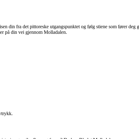
reisen din fra det pittoreske utgangspunktet og følg stiene som fører deg
u ser på din vei gjennom Molladalen.
vtrykk.