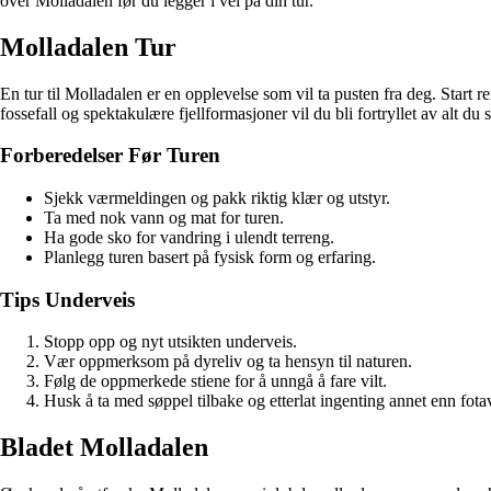
over Molladalen før du legger i vei på din tur.
Molladalen Tur
En tur til Molladalen er en opplevelse som vil ta pusten fra deg. Start 
fossefall og spektakulære fjellformasjoner vil du bli fortryllet av alt d
Forberedelser Før Turen
Sjekk værmeldingen og pakk riktig klær og utstyr.
Ta med nok vann og mat for turen.
Ha gode sko for vandring i ulendt terreng.
Planlegg turen basert på fysisk form og erfaring.
Tips Underveis
Stopp opp og nyt utsikten underveis.
Vær oppmerksom på dyreliv og ta hensyn til naturen.
Følg de oppmerkede stiene for å unngå å fare vilt.
Husk å ta med søppel tilbake og etterlat ingenting annet enn fota
Bladet Molladalen