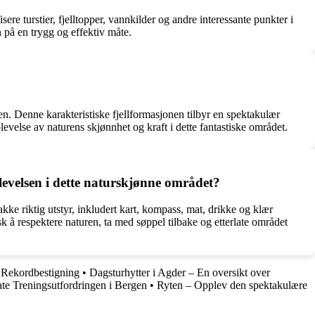
re turstier, fjelltopper, vannkilder og andre interessante punkter i
n på en trygg og effektiv måte.
n. Denne karakteristiske fjellformasjonen tilbyr en spektakulær
levelse av naturens skjønnhet og kraft i dette fantastiske området.
levelsen i dette naturskjønne området?
kke riktig utstyr, inkludert kart, kompass, mat, drikke og klær
k å respektere naturen, ta med søppel tilbake og etterlate området
g Rekordbestigning
•
Dagsturhytter i Agder – En oversikt over
te Treningsutfordringen i Bergen
•
Ryten – Opplev den spektakulære