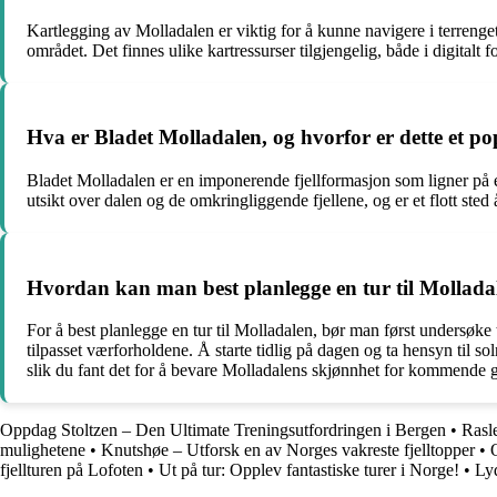
Kartlegging av Molladalen er viktig for å kunne navigere i terrenget 
området. Det finnes ulike kartressurser tilgjengelig, både i digital
Hva er Bladet Molladalen, og hvorfor er dette et p
Bladet Molladalen er en imponerende fjellformasjon som ligner på et
utsikt over dalen og de omkringliggende fjellene, og er et flott ste
Hvordan kan man best planlegge en tur til Molladale
For å best planlegge en tur til Molladalen, bør man først undersøke 
tilpasset værforholdene. Å starte tidlig på dagen og ta hensyn til s
slik du fant det for å bevare Molladalens skjønnhet for kommende g
Oppdag Stoltzen – Den Ultimate Treningsutfordringen i Bergen
•
Rasl
mulighetene
•
Knutshøe – Utforsk en av Norges vakreste fjelltopper
•
fjellturen på Lofoten
•
Ut på tur: Opplev fantastiske turer i Norge!
•
Ly