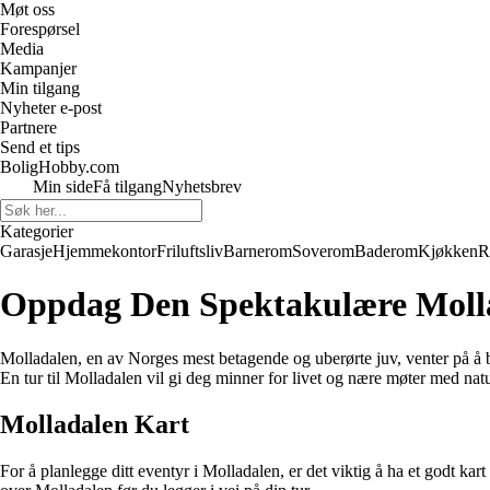
Møt oss
Forespørsel
Media
Kampanjer
Min tilgang
Nyheter e-post
Partnere
Send et tips
BoligHobby.com
Min side
Få tilgang
Nyhetsbrev
Kategorier
Garasje
Hjemmekontor
Friluftsliv
Barnerom
Soverom
Baderom
Kjøkken
R
Oppdag Den Spektakulære Moll
Molladalen, en av Norges mest betagende og uberørte juv, venter på å bli
En tur til Molladalen vil gi deg minner for livet og nære møter med nat
Molladalen Kart
For å planlegge ditt eventyr i Molladalen, er det viktig å ha et godt kart