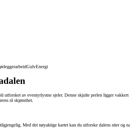
ørleggerarbeid
Gulv
Energi
adalen
 utforsket av eventyrlystne sjeler. Denne skjulte perlen ligger vakkert 
urens rå skjønnhet.
 tilgjengelig. Med det nøyaktige kartet kan du utforske dalens stier og na