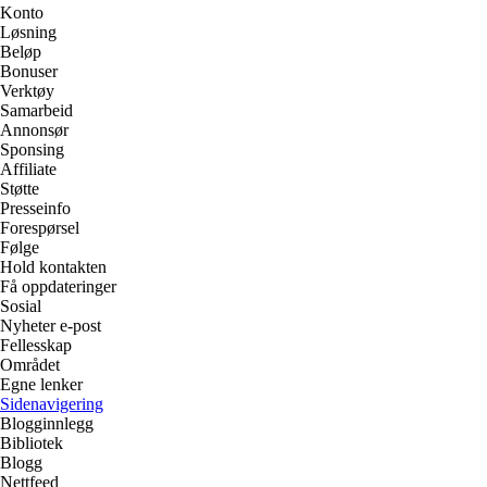
Konto
Løsning
Beløp
Bonuser
Verktøy
Samarbeid
Annonsør
Sponsing
Affiliate
Støtte
Presseinfo
Forespørsel
Følge
Hold kontakten
Få oppdateringer
Sosial
Nyheter e-post
Fellesskap
Området
Egne lenker
Sidenavigering
Blogginnlegg
Bibliotek
Blogg
Nettfeed