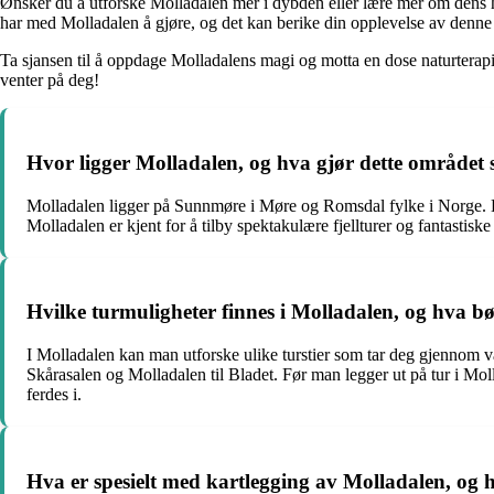
Ønsker du å utforske Molladalen mer i dybden eller lære mer om dens his
har med Molladalen å gjøre, og det kan berike din opplevelse av denne f
Ta sjansen til å oppdage Molladalens magi og motta en dose naturterapi f
venter på deg!
Hvor ligger Molladalen, og hva gjør dette området sp
Molladalen ligger på Sunnmøre i Møre og Romsdal fylke i Norge. Dett
Molladalen er kjent for å tilby spektakulære fjellturer og fantastisk
Hvilke turmuligheter finnes i Molladalen, og hva 
I Molladalen kan man utforske ulike turstier som tar deg gjennom v
Skårasalen og Molladalen til Bladet. Før man legger ut på tur i Mol
ferdes i.
Hva er spesielt med kartlegging av Molladalen, og 