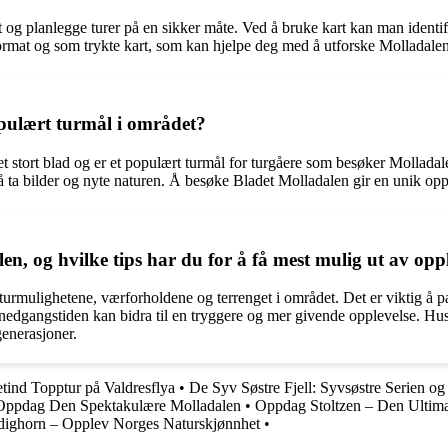
og planlegge turer på en sikker måte. Ved å bruke kart kan man identifise
t format og som trykte kart, som kan hjelpe deg med å utforske Molladale
opulært turmål i området?
 stort blad og er et populært turmål for turgåere som besøker Molladale
d å ta bilder og nyte naturen. Å besøke Bladet Molladalen gir en unik opp
n, og hvilke tips har du for å få mest mulig ut av opp
turmulighetene, værforholdene og terrenget i området. Det er viktig å pa
olnedgangstiden kan bidra til en tryggere og mer givende opplevelse. Hus
enerasjoner.
etind Topptur på Valdresflya
•
De Syv Søstre Fjell: Syvsøstre Serien o
Oppdag Den Spektakulære Molladalen
•
Oppdag Stoltzen – Den Ultima
dighorn – Opplev Norges Naturskjønnhet
•