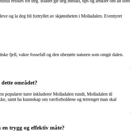
ll ressurs for deg. Bladet gir deg innsikt, tips og artikler om alt som
leve og la deg bli fortryllet av skjønnheten i Molladalen. Eventyret
iske fjell, vakre fossefall og den uberørte naturen som omgir dalen.
 dette området?
n populære turer inkluderer Molladalen rundt, Molladalen til
drikke, samt ha kunnskap om værforholdene og terrenget man skal
 en trygg og effektiv måte?