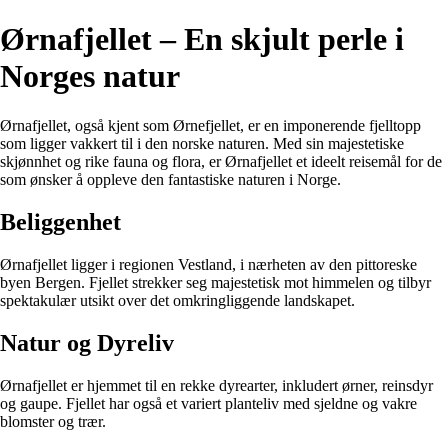
Ørnafjellet – En skjult perle i
Norges natur
Ørnafjellet, også kjent som Ørnefjellet, er en imponerende fjelltopp
som ligger vakkert til i den norske naturen. Med sin majestetiske
skjønnhet og rike fauna og flora, er Ørnafjellet et ideelt reisemål for de
som ønsker å oppleve den fantastiske naturen i Norge.
Beliggenhet
Ørnafjellet ligger i regionen Vestland, i nærheten av den pittoreske
byen Bergen. Fjellet strekker seg majestetisk mot himmelen og tilbyr
spektakulær utsikt over det omkringliggende landskapet.
Natur og Dyreliv
Ørnafjellet er hjemmet til en rekke dyrearter, inkludert ørner, reinsdyr
og gaupe. Fjellet har også et variert planteliv med sjeldne og vakre
blomster og trær.