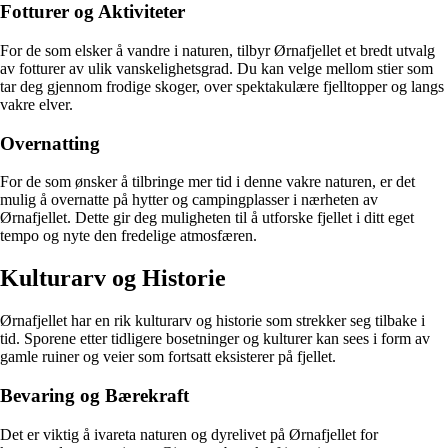
Fotturer og Aktiviteter
For de som elsker å vandre i naturen, tilbyr Ørnafjellet et bredt utvalg
av fotturer av ulik vanskelighetsgrad. Du kan velge mellom stier som
tar deg gjennom frodige skoger, over spektakulære fjelltopper og langs
vakre elver.
Overnatting
For de som ønsker å tilbringe mer tid i denne vakre naturen, er det
mulig å overnatte på hytter og campingplasser i nærheten av
Ørnafjellet. Dette gir deg muligheten til å utforske fjellet i ditt eget
tempo og nyte den fredelige atmosfæren.
Kulturarv og Historie
Ørnafjellet har en rik kulturarv og historie som strekker seg tilbake i
tid. Sporene etter tidligere bosetninger og kulturer kan sees i form av
gamle ruiner og veier som fortsatt eksisterer på fjellet.
Bevaring og Bærekraft
Det er viktig å ivareta naturen og dyrelivet på Ørnafjellet for