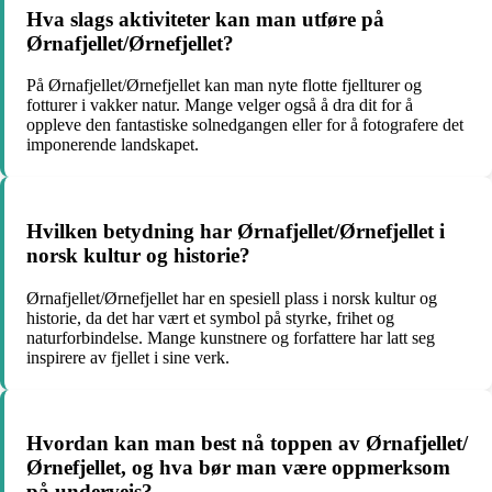
Hva slags aktiviteter kan man utføre på
Ørnafjellet/Ørnefjellet?
På Ørnafjellet/Ørnefjellet kan man nyte flotte fjellturer og
fotturer i vakker natur. Mange velger også å dra dit for å
oppleve den fantastiske solnedgangen eller for å fotografere det
imponerende landskapet.
Hvilken betydning har Ørnafjellet/Ørnefjellet i
norsk kultur og historie?
Ørnafjellet/Ørnefjellet har en spesiell plass i norsk kultur og
historie, da det har vært et symbol på styrke, frihet og
naturforbindelse. Mange kunstnere og forfattere har latt seg
inspirere av fjellet i sine verk.
Hvordan kan man best nå toppen av Ørnafjellet/
Ørnefjellet, og hva bør man være oppmerksom
på underveis?