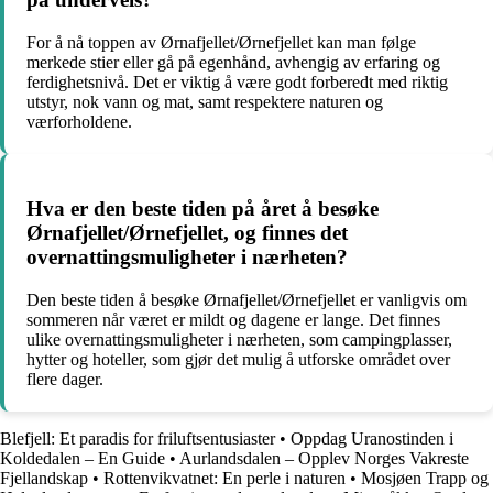
For å nå toppen av Ørnafjellet/Ørnefjellet kan man følge
merkede stier eller gå på egenhånd, avhengig av erfaring og
ferdighetsnivå. Det er viktig å være godt forberedt med riktig
utstyr, nok vann og mat, samt respektere naturen og
værforholdene.
Hva er den beste tiden på året å besøke
Ørnafjellet/Ørnefjellet, og finnes det
overnattingsmuligheter i nærheten?
Den beste tiden å besøke Ørnafjellet/Ørnefjellet er vanligvis om
sommeren når været er mildt og dagene er lange. Det finnes
ulike overnattingsmuligheter i nærheten, som campingplasser,
hytter og hoteller, som gjør det mulig å utforske området over
flere dager.
Blefjell: Et paradis for friluftsentusiaster
•
Oppdag Uranostinden i
Koldedalen – En Guide
•
Aurlandsdalen – Opplev Norges Vakreste
Fjellandskap
•
Rottenvikvatnet: En perle i naturen
•
Mosjøen Trapp og