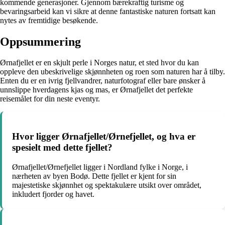
kommende generasjoner. Gjennom bærekraftig turisme og
bevaringsarbeid kan vi sikre at denne fantastiske naturen fortsatt kan
nytes av fremtidige besøkende.
Oppsummering
Ørnafjellet er en skjult perle i Norges natur, et sted hvor du kan
oppleve den ubeskrivelige skjønnheten og roen som naturen har å tilby.
Enten du er en ivrig fjellvandrer, naturfotograf eller bare ønsker å
unnslippe hverdagens kjas og mas, er Ørnafjellet det perfekte
reisemålet for din neste eventyr.
Hvor ligger Ørnafjellet/Ørnefjellet, og hva er
spesielt med dette fjellet?
Ørnafjellet/Ørnefjellet ligger i Nordland fylke i Norge, i
nærheten av byen Bodø. Dette fjellet er kjent for sin
majestetiske skjønnhet og spektakulære utsikt over området,
inkludert fjorder og havet.