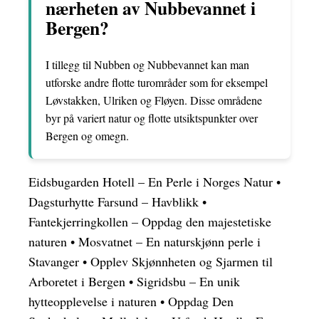
nærheten av Nubbevannet i
Bergen?
I tillegg til Nubben og Nubbevannet kan man
utforske andre flotte turområder som for eksempel
Løvstakken, Ulriken og Fløyen. Disse områdene
byr på variert natur og flotte utsiktspunkter over
Bergen og omegn.
Eidsbugarden Hotell – En Perle i Norges Natur
•
Dagsturhytte Farsund – Havblikk
•
Fantekjerringkollen – Oppdag den majestetiske
naturen
•
Mosvatnet – En naturskjønn perle i
Stavanger
•
Opplev Skjønnheten og Sjarmen til
Arboretet i Bergen
•
Sigridsbu – En unik
hytteopplevelse i naturen
•
Oppdag Den