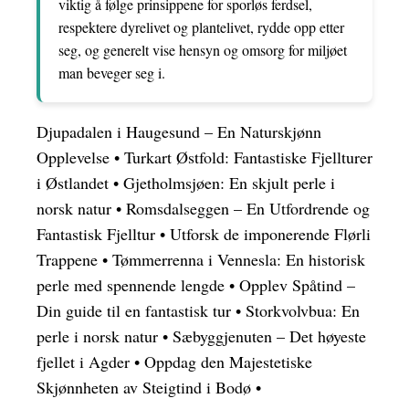
viktig å følge prinsippene for sporløs ferdsel,
respektere dyrelivet og plantelivet, rydde opp etter
seg, og generelt vise hensyn og omsorg for miljøet
man beveger seg i.
Djupadalen i Haugesund – En Naturskjønn
Opplevelse
•
Turkart Østfold: Fantastiske Fjellturer
i Østlandet
•
Gjetholmsjøen: En skjult perle i
norsk natur
•
Romsdalseggen – En Utfordrende og
Fantastisk Fjelltur
•
Utforsk de imponerende Flørli
Trappene
•
Tømmerrenna i Vennesla: En historisk
perle med spennende lengde
•
Opplev Spåtind –
Din guide til en fantastisk tur
•
Storkvolvbua: En
perle i norsk natur
•
Sæbyggjenuten – Det høyeste
fjellet i Agder
•
Oppdag den Majestetiske
Skjønnheten av Steigtind i Bodø
•