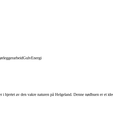
ørleggerarbeid
Gulv
Energi
er i hjertet av den vakre naturen på Helgeland. Denne nødbuen er et idee