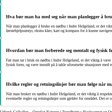
Hva bør man ha med seg når man planlegger å bru
Når man planlegger å bruke en nødbu i Indre Helgeland, er det vikt
førstehjelpsutstyr, ekstra klær, kart og kompass for å kunne naviger
Hvordan bør man forberede seg mentalt og fysisk f
Før man tar i bruk en nødbu i Indre Helgeland, er det viktig å vær
fysisk form, og være innstilt på å takle uforutsette situasjoner med 
Hvilke regler og retningslinjer bør man følge når 
Når man bruker en nødbu i Indre Helgeland, er det viktig å respek
eventuelle regler og retningslinjer som gjelder for området. Det er o
Utforsk Gråkallen – Oppdag Naturen i Trondheim
•
Haukvannet og Omr