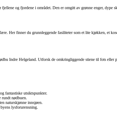
r fjellene og fjordene i området. Den er omgitt av grønne enger, dype sko
fære. Her finner du grunnleggende fasiliteter som et lite kjøkken, et 
ødbu Indre Helgeland. Utforsk de omkringliggende stiene til fots eller på
og fantastiske utsiktspunkter.
e rundt nødbuen.
en naturskjønne innsjøen.
byens lysforurensning.