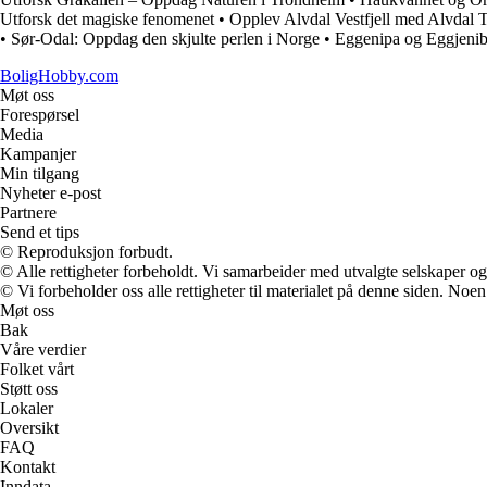
Utforsk det magiske fenomenet
•
Opplev Alvdal Vestfjell med Alvdal 
•
Sør-Odal: Oppdag den skjulte perlen i Norge
•
Eggenipa og Eggjenibb
BoligHobby.com
Møt oss
Forespørsel
Media
Kampanjer
Min tilgang
Nyheter e-post
Partnere
Send et tips
© Reproduksjon forbudt.
© Alle rettigheter forbeholdt. Vi samarbeider med utvalgte selskaper o
© Vi forbeholder oss alle rettigheter til materialet på denne siden. Noe
Møt oss
Bak
Våre verdier
Folket vårt
Støtt oss
Lokaler
Oversikt
FAQ
Kontakt
Inndata