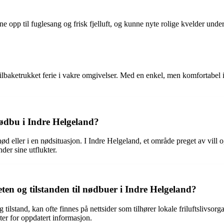
 opp til fuglesang og frisk fjelluft, og kunne nyte rolige kvelder under
baketrukket ferie i vakre omgivelser. Med en enkel, men komfortabel innkv
ødbu i Indre Helgeland?
 nød eller i en nødsituasjon. I Indre Helgeland, et område preget av vill
nder sine utflukter.
n og tilstanden til nødbuer i Indre Helgeland?
ilstand, kan ofte finnes på nettsider som tilhører lokale friluftslivsorg
ster for oppdatert informasjon.