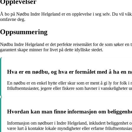
Opplevelser
Å bo på Nødbu Indre Helgeland er en opplevelse i seg selv. Du vil våkne
omfavne deg.
Oppsummering
Nødbu Indre Helgeland er det perfekte reisemålet for de som søker en til
garantert skape minner for livet på dette idylliske stedet.
Hva er en nødbu, og hva er formålet med å ha en n
En nødbu er en enkel hytte eller skur som er ment å gi ly for folk i
friluftsentusiaster, jegere eller fiskere som havner i vanskeligheter u
Hvordan kan man finne informasjon om beliggenhete
Informasjon om nødbuer i Indre Helgeland, inkludert beliggenhet og t
være lurt å kontakte lokale myndigheter eller erfarne friluftsentusia