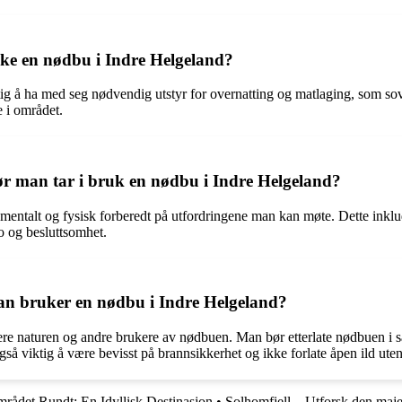
ke en nødbu i Indre Helgeland?
ig å ha med seg nødvendig utstyr for overnatting og matlaging, som so
e i området.
ør man tar i bruk en nødbu i Indre Helgeland?
e mentalt og fysisk forberedt på utfordringene man kan møte. Dette ink
ro og besluttsomhet.
man bruker en nødbu i Indre Helgeland?
tere naturen og andre brukere av nødbuen. Man bør etterlate nødbuen i 
gså viktig å være bevisst på brannsikkerhet og ikke forlate åpen ild uten
ådet Rundt: En Idyllisk Destinasjon
•
Solhomfjell – Utforsk den maje