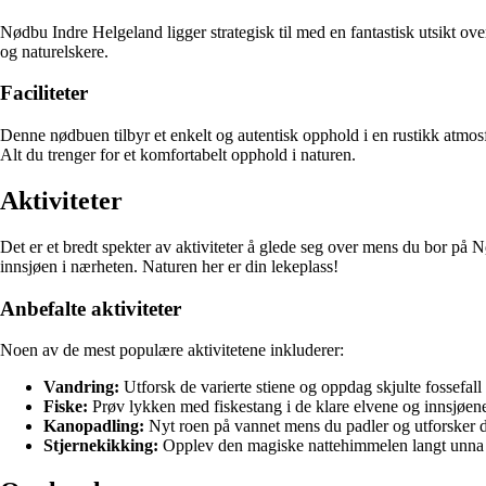
Nødbu Indre Helgeland ligger strategisk til med en fantastisk utsikt ove
og naturelskere.
Faciliteter
Denne nødbuen tilbyr et enkelt og autentisk opphold i en rustikk atmos
Alt du trenger for et komfortabelt opphold i naturen.
Aktiviteter
Det er et bredt spekter av aktiviteter å glede seg over mens du bor på N
innsjøen i nærheten. Naturen her er din lekeplass!
Anbefalte aktiviteter
Noen av de mest populære aktivitetene inkluderer:
Vandring:
Utforsk de varierte stiene og oppdag skjulte fossefall 
Fiske:
Prøv lykken med fiskestang i de klare elvene og innsjøen
Kanopadling:
Nyt roen på vannet mens du padler og utforsker d
Stjernekikking:
Opplev den magiske nattehimmelen langt unna 