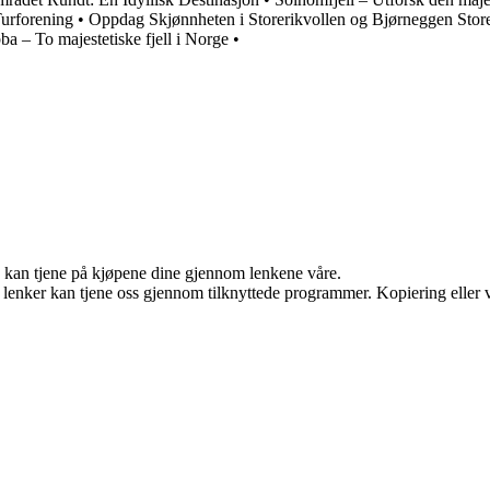
Turforening
•
Oppdag Skjønnheten i Storerikvollen og Bjørneggen Store
a – To majestetiske fjell i Norge
•
g kan tjene på kjøpene dine gjennom lenkene våre.
n lenker kan tjene oss gjennom tilknyttede programmer. Kopiering eller v