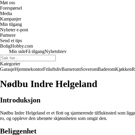
Møt oss
Forespørsel
Media
Kampanjer
Min tilgang
Nyheter e-post
Partnere
Send et tips
BoligHobby.com
Min side
Få tilgang
Nyhetsbrev
Kategorier
Garasje
Hjemmekontor
Friluftsliv
Barnerom
Soverom
Baderom
Kjøkken
R
Nødbu Indre Helgeland
Introduksjon
Nødbu Indre Helgeland er et flott og sjarmerende tilfluktssted som ligg
ro, og oppleve den uberørte skjønnheten som omgir den.
Beliggenhet