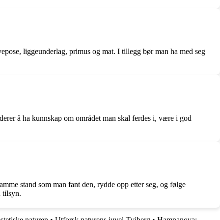
vepose, liggeunderlag, primus og mat. I tillegg bør man ha med seg
luderer å ha kunnskap om området man skal ferdes i, være i god
samme stand som man fant den, rydde opp etter seg, og følge
 tilsyn.
stetiske naturen
•
Utforsk naturens juvel Tviberg
•
Hamnanova: