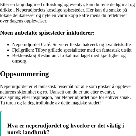
Etter en lang dag med utforsking og eventyr, kan du nyte deilig mat og
drikke i Neperudjordets koselige spisesteder. Her kan du smake på
lokale delikatesser og nyte en varm kopp kaffe mens du reflekterer
over dagens opplevelser.
Noen anbefalte spisesteder inkluderer:
Neperudjordet Café: Serverer ferske bakverk og kvalitetskaffe
Fjellgrillen: Tilbyr grillede spesialiteter med en fantastisk utsikt
Bekkenskog Restaurant: Lokal mat laget med kjærlighet og
omsorg
Oppsummering
Neperudjordet er et fantastisk reisemål for alle som ønsker å oppleve
naturens skjønnhet og ro. Uansett om du er ute etter eventyr,
avslapning eller inspirasjon, har Neperudjordet noe for enhver smak.
Ta turen og la deg trollbinde av dette magiske stedet!
Hva er neperudjordet og hvorfor er det viktig i
norsk landbruk?