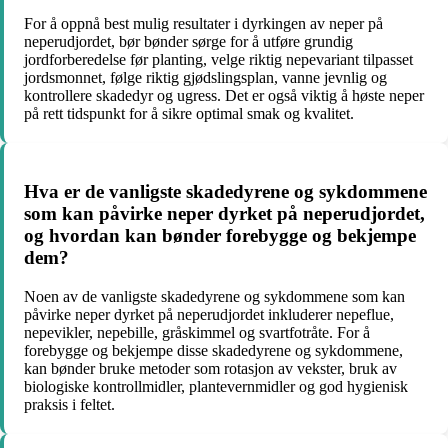
For å oppnå best mulig resultater i dyrkingen av neper på
neperudjordet, bør bønder sørge for å utføre grundig
jordforberedelse før planting, velge riktig nepevariant tilpasset
jordsmonnet, følge riktig gjødslingsplan, vanne jevnlig og
kontrollere skadedyr og ugress. Det er også viktig å høste neper
på rett tidspunkt for å sikre optimal smak og kvalitet.
Hva er de vanligste skadedyrene og sykdommene
som kan påvirke neper dyrket på neperudjordet,
og hvordan kan bønder forebygge og bekjempe
dem?
Noen av de vanligste skadedyrene og sykdommene som kan
påvirke neper dyrket på neperudjordet inkluderer nepeflue,
nepevikler, nepebille, gråskimmel og svartfotråte. For å
forebygge og bekjempe disse skadedyrene og sykdommene,
kan bønder bruke metoder som rotasjon av vekster, bruk av
biologiske kontrollmidler, plantevernmidler og god hygienisk
praksis i feltet.