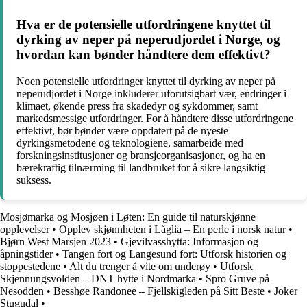
Hva er de potensielle utfordringene knyttet til
dyrking av neper på neperudjordet i Norge, og
hvordan kan bønder håndtere dem effektivt?
Noen potensielle utfordringer knyttet til dyrking av neper på
neperudjordet i Norge inkluderer uforutsigbart vær, endringer i
klimaet, økende press fra skadedyr og sykdommer, samt
markedsmessige utfordringer. For å håndtere disse utfordringene
effektivt, bør bønder være oppdatert på de nyeste
dyrkingsmetodene og teknologiene, samarbeide med
forskningsinstitusjoner og bransjeorganisasjoner, og ha en
bærekraftig tilnærming til landbruket for å sikre langsiktig
suksess.
Mosjømarka og Mosjøen i Løten: En guide til naturskjønne
opplevelser
•
Opplev skjønnheten i Låglia – En perle i norsk natur
•
Bjørn West Marsjen 2023
•
Gjevilvasshytta: Informasjon og
åpningstider
•
Tangen fort og Langesund fort: Utforsk historien og
stoppestedene
•
Alt du trenger å vite om underøy
•
Utforsk
Skjennungsvolden – DNT hytte i Nordmarka
•
Spro Gruve på
Nesodden
•
Besshøe Randonee – Fjellskigleden på Sitt Beste
•
Joker
Stugudal
•