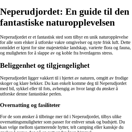
Neperudjordet: En guide til den
fantastiske naturopplevelsen
Neperudjordet er et fantastisk sted som tilbyr en unik naturopplevelse
for alle som elsker å utforske vakre omgivelser og nyte frisk luft. Dette
området er kjent for sine majestetiske landskap, varierte flora og fauna,
og muligheten for å slappe av og koble fra hverdagens stress.
Beliggenhet og tilgjengelighet
Neperudjordet ligger vakkert til i hjertet av naturen, omgitt av frodige
skoger og klare bekker. Du kan enkelt komme deg til Neperudjordet
med bil, sykkel eller til fots, avhengig av hvor langt du ønsker å
utforske denne fantastiske perlen.
Overnatting og fasiliteter
For de som ønsker å tilbringe mer tid i Neperudjordet, tilbys ulike
overnattingsmuligheter som passer for enhver smak og budsjett. Du
kan velge mellom sjarmerende hytter, telt camping eller kanskje du