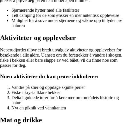
ønsker å prøve deg på en natt under åpen himmel.
Sjarmerende hytter med alle fasiliteter
Telt camping for de som ønsker en mer autentisk opplevelse
Mulighet for å sove under stjernene og våkne opp til lyden av
naturen
Aktiviteter og opplevelser
Neperudjordet tilbyr et bredt utvalg av aktiviteter og opplevelser for
besøkende i alle aldre. Uansett om du foretrekker å vandre i skogen,
fiske i bekken eller bare slappe av ved bålet, vil du finne noe som
passer for deg.
Noen aktiviteter du kan prøve inkluderer:
Vandre på stier og oppdage skjulte perler
Fiske i krystallklare bekker
Delta i guidede turer for å lære mer om områdets historie og
natur
Nyt en piknik ved vannkanten
Mat og drikke