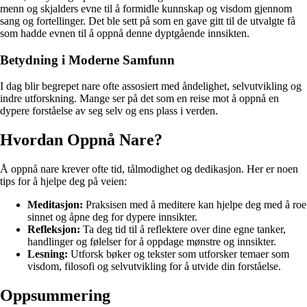
menn og skjalders evne til å formidle kunnskap og visdom gjennom
sang og fortellinger. Det ble sett på som en gave gitt til de utvalgte få
som hadde evnen til å oppnå denne dyptgående innsikten.
Betydning i Moderne Samfunn
I dag blir begrepet nare ofte assosiert med åndelighet, selvutvikling og
indre utforskning. Mange ser på det som en reise mot å oppnå en
dypere forståelse av seg selv og ens plass i verden.
Hvordan Oppnå Nare?
Å oppnå nare krever ofte tid, tålmodighet og dedikasjon. Her er noen
tips for å hjelpe deg på veien:
Meditasjon:
Praksisen med å meditere kan hjelpe deg med å roe
sinnet og åpne deg for dypere innsikter.
Refleksjon:
Ta deg tid til å reflektere over dine egne tanker,
handlinger og følelser for å oppdage mønstre og innsikter.
Lesning:
Utforsk bøker og tekster som utforsker temaer som
visdom, filosofi og selvutvikling for å utvide din forståelse.
Oppsummering