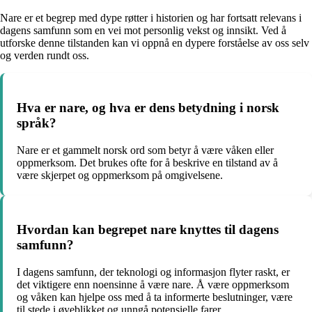
Nare er et begrep med dype røtter i historien og har fortsatt relevans i
dagens samfunn som en vei mot personlig vekst og innsikt. Ved å
utforske denne tilstanden kan vi oppnå en dypere forståelse av oss selv
og verden rundt oss.
Hva er nare, og hva er dens betydning i norsk
språk?
Nare er et gammelt norsk ord som betyr å være våken eller
oppmerksom. Det brukes ofte for å beskrive en tilstand av å
være skjerpet og oppmerksom på omgivelsene.
Hvordan kan begrepet nare knyttes til dagens
samfunn?
I dagens samfunn, der teknologi og informasjon flyter raskt, er
det viktigere enn noensinne å være nare. Å være oppmerksom
og våken kan hjelpe oss med å ta informerte beslutninger, være
til stede i øyeblikket og unngå potensielle farer.