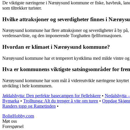
De viktigste næringene i Nærøysund kommune er fiske, havbruk, landbr
som tiltrekker turister.
Hvilke attraksjoner og severdigheter finnes i Nærø
Nærøysund kommune har flere attraksjoner og severdigheter å by på,
verdensarvliste, og den imponerende Torghatten fjellformasjonen.
Hvordan er klimaet i Nærøysund kommune?
Nærøysund kommune har et temperert kystklima med milde vintre og kjøl
Hva er kommunens viktigste satsingsområder for fre
Nærøysund kommune har som mål å videreutvikle næringene knyttet til 
utvikling i hele kommunen.
Jøldalshytta: Den perfekte basecampen for fjellelskere
•
Nedalshytta – 
Bymarka
•
Trolltunga: Alt du trenger å vite om turen
•
Oppdag Skjønnh
Randers topp og Rametinden
•
BoligHobby.com
Møt oss
Forespørsel