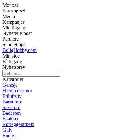
Møt oss
Forespørsel
Media
Kampanjer
Min tilgang
Nyheter e-post
Partnere
Send et tips
BoligHobby.com
Min side
Få tilgang
Nyhetsbrev
Kategorier
Garasje
Hjemmekontor
Friluftsliv
Barnerom
Soverom
Baderom
Kjøkken
Rørleggerarbeid
Gulv
Energi