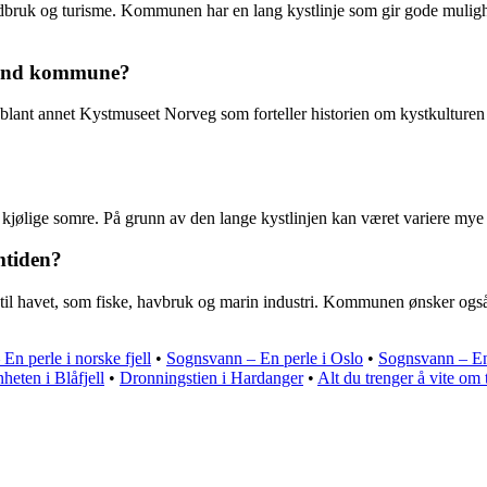
uk og turisme. Kommunen har en lang kystlinje som gir gode muligheter 
ysund kommune?
 blant annet Kystmuseet Norveg som forteller historien om kystkultu
ige somre. På grunn av den lange kystlinjen kan været variere mye fra k
mtiden?
havet, som fiske, havbruk og marin industri. Kommunen ønsker også å s
En perle i norske fjell
•
Sognsvann – En perle i Oslo
•
Sognsvann – En
eten i Blåfjell
•
Dronningstien i Hardanger
•
Alt du trenger å vite om 