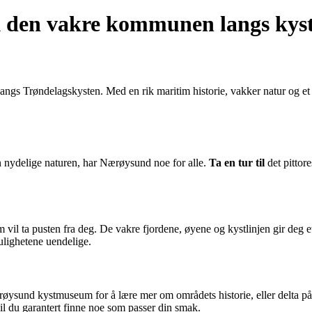
den vakre kommunen langs kys
ngs Trøndelagskysten. Med en rik maritim historie, vakker natur og e
 den nydelige naturen, har Nærøysund noe for alle.
Ta en tur til
det pittor
 ta pusten fra deg. De vakre fjordene, øyene og kystlinjen gir deg et u
ulighetene uendelige.
ysund kystmuseum for å lære mer om områdets historie, eller delta på 
vil du garantert finne noe som passer din smak.