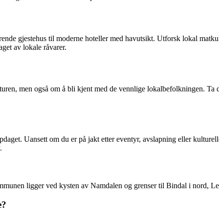
rende gjestehus til moderne hoteller med havutsikt. Utforsk lokal matkul
aget av lokale råvarer.
turen, men også om å bli kjent med de vennlige lokalbefolkningen. Ta 
aget. Uansett om du er på jakt etter eventyr, avslapning eller kulture
.
n ligger ved kysten av Namdalen og grenser til Bindal i nord, Leka 
e?