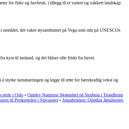
for fiske og havbruk, i tillegg til et variert og vakkert landskap
ren i området, det vakre øysamfunnet på Vega som står på UNESCOs
yst til innland, og det blåser ofte friskt fra havet.
tyrke turistnæringen og legge til rette for bærekraftig vekst og
 perle i Oslo
•
Opplev Naturens Skjønnhet på Storheia i Trondheim
turen til Preikestolen i Stavanger
•
Jotunheimen: Oppdag Jønshornet,