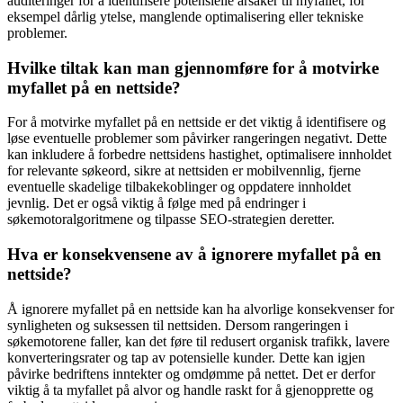
auditeringer for å identifisere potensielle årsaker til myfallet, for
eksempel dårlig ytelse, manglende optimalisering eller tekniske
problemer.
Hvilke tiltak kan man gjennomføre for å motvirke
myfallet på en nettside?
For å motvirke myfallet på en nettside er det viktig å identifisere og
løse eventuelle problemer som påvirker rangeringen negativt. Dette
kan inkludere å forbedre nettsidens hastighet, optimalisere innholdet
for relevante søkeord, sikre at nettsiden er mobilvennlig, fjerne
eventuelle skadelige tilbakekoblinger og oppdatere innholdet
jevnlig. Det er også viktig å følge med på endringer i
søkemotoralgoritmene og tilpasse SEO-strategien deretter.
Hva er konsekvensene av å ignorere myfallet på en
nettside?
Å ignorere myfallet på en nettside kan ha alvorlige konsekvenser for
synligheten og suksessen til nettsiden. Dersom rangeringen i
søkemotorene faller, kan det føre til redusert organisk trafikk, lavere
konverteringsrater og tap av potensielle kunder. Dette kan igjen
påvirke bedriftens inntekter og omdømme på nettet. Det er derfor
viktig å ta myfallet på alvor og handle raskt for å gjenopprette og