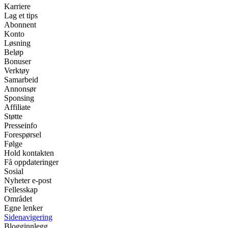
Karriere
Lag et tips
Abonnent
Konto
Løsning
Beløp
Bonuser
Verktøy
Samarbeid
Annonsør
Sponsing
Affiliate
Støtte
Presseinfo
Forespørsel
Følge
Hold kontakten
Få oppdateringer
Sosial
Nyheter e-post
Fellesskap
Området
Egne lenker
Sidenavigering
Blogginnlegg