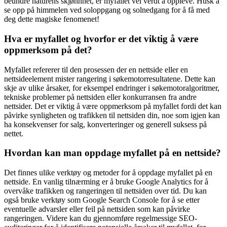
beundre naturens skjønnhet, er myfallet vel verdt å oppleve. Husk å
se opp på himmelen ved soloppgang og solnedgang for å få med
deg dette magiske fenomenet!
Hva er myfallet og hvorfor er det viktig å være
oppmerksom på det?
Myfallet refererer til den prosessen der en nettside eller en
nettsideelement mister rangering i søkemotorresultatene. Dette kan
skje av ulike årsaker, for eksempel endringer i søkemotoralgoritmer,
tekniske problemer på nettsiden eller konkurransen fra andre
nettsider. Det er viktig å være oppmerksom på myfallet fordi det kan
påvirke synligheten og trafikken til nettsiden din, noe som igjen kan
ha konsekvenser for salg, konverteringer og generell suksess på
nettet.
Hvordan kan man oppdage myfallet på en nettside?
Det finnes ulike verktøy og metoder for å oppdage myfallet på en
nettside. En vanlig tilnærming er å bruke Google Analytics for å
overvåke trafikken og rangeringen til nettsiden over tid. Du kan
også bruke verktøy som Google Search Console for å se etter
eventuelle advarsler eller feil på nettsiden som kan påvirke
rangeringen. Videre kan du gjennomføre regelmessige SEO-