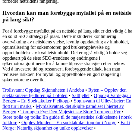
forbedre nettsidens rangering.
Hvordan kan man forebygge myfallet på en nettside
på lang sikt?
For å forebygge myfallet på en nettside på lang sikt er det viktig å ha
en solid SEO-strategi på plass. Dette inkluderer kontinuerlig
overvåkning av nettsidens ytelse, jevnlig oppdatering av innholdet,
optimalisering for søkemotorer, god brukeropplevelse og
opprettholdelse av kvalitetsinnhold. Det er også viktig å holde seg
oppdatert på de siste SEO-trendene og endringene i
søkemotoralgoritmene for å kunne tilpasse strategien etter behov.
Ved å investere tid og ressurser i forebyggende tiltak, kan man
redusere risikoen for myfall og opprettholde en god rangering i
søkemotorene over tid.
Trollsvann: Oppdag Skjønnheten i Andebu
•
Ryten – Opplev den
spektakulære fjellturen på Lofoten
•
Saltfjellet
•
Oppdag Vardegga i
Bergen – En Spektakulær Fjelltopp
•
Sognsvann til Ullevålseter: En
flott tur i marka
•
Myrdalsvatnet, det skjulte paradiset i hjertet av
Bergen
•
Torungen Fyr: Den Majestetiske Store Torungen Fyr
•
Store trolla og trolla: En guide til de majestetiske skikkelsene i norsk
folklore
•
Opplev Molden – En spektakulær topptur i Norge
•
Fall i
Norge: Naturlig skjønnhet og unike opplevelser
•