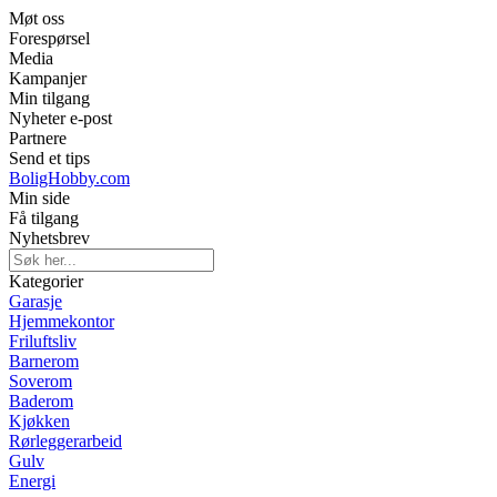
Møt oss
Forespørsel
Media
Kampanjer
Min tilgang
Nyheter e-post
Partnere
Send et tips
BoligHobby.com
Min side
Få tilgang
Nyhetsbrev
Kategorier
Garasje
Hjemmekontor
Friluftsliv
Barnerom
Soverom
Baderom
Kjøkken
Rørleggerarbeid
Gulv
Energi