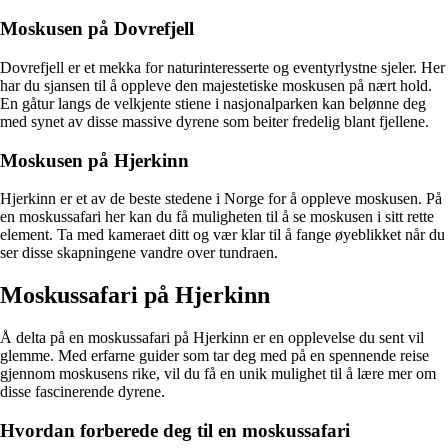
Moskusen på Dovrefjell
Dovrefjell er et mekka for naturinteresserte og eventyrlystne sjeler. Her
har du sjansen til å oppleve den majestetiske moskusen på nært hold.
En gåtur langs de velkjente stiene i nasjonalparken kan belønne deg
med synet av disse massive dyrene som beiter fredelig blant fjellene.
Moskusen på Hjerkinn
Hjerkinn er et av de beste stedene i Norge for å oppleve moskusen. På
en moskussafari her kan du få muligheten til å se moskusen i sitt rette
element. Ta med kameraet ditt og vær klar til å fange øyeblikket når du
ser disse skapningene vandre over tundraen.
Moskussafari på Hjerkinn
Å delta på en moskussafari på Hjerkinn er en opplevelse du sent vil
glemme. Med erfarne guider som tar deg med på en spennende reise
gjennom moskusens rike, vil du få en unik mulighet til å lære mer om
disse fascinerende dyrene.
Hvordan forberede deg til en moskussafari