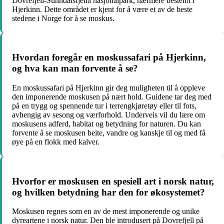
Dovrefjell-Sunndalsfjella nasjonalpark, nærmere bestemt i
Hjerkinn. Dette området er kjent for å være et av de beste
stedene i Norge for å se moskus.
Hvordan foregår en moskussafari på Hjerkinn,
og hva kan man forvente å se?
En moskussafari på Hjerkinn gir deg muligheten til å oppleve
den imponerende moskusen på nært hold. Guidene tar deg med
på en trygg og spennende tur i terrengkjøretøy eller til fots,
avhengig av sesong og værforhold. Underveis vil du lære om
moskusens adferd, habitat og betydning for naturen. Du kan
forvente å se moskusen beite, vandre og kanskje til og med få
øye på en flokk med kalver.
Hvorfor er moskusen en spesiell art i norsk natur,
og hvilken betydning har den for økosystemet?
Moskusen regnes som en av de mest imponerende og unike
dyreartene i norsk natur. Den ble introdusert på Dovrefjell på