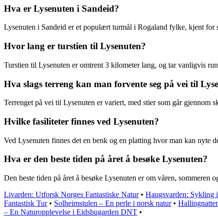
Hva er Lysenuten i Sandeid?
Lysenuten i Sandeid er et populært turmål i Rogaland fylke, kjent for s
Hvor lang er turstien til Lysenuten?
Turstien til Lysenuten er omtrent 3 kilometer lang, og tar vanligvis r
Hva slags terreng kan man forvente seg på vei til Lys
Terrenget på vei til Lysenuten er variert, med stier som går gjennom sk
Hvilke fasiliteter finnes ved Lysenuten?
Ved Lysenuten finnes det en benk og en platting hvor man kan nyte den f
Hva er den beste tiden på året å besøke Lysenuten?
Den beste tiden på året å besøke Lysenuten er om våren, sommeren og tid
Livarden: Utforsk Norges Fantastiske Natur
•
Haugsvarden: Sykling 
Fantastisk Tur
•
Solheimstulen – En perle i norsk natur
•
Hallingnatte
– En Naturopplevelse i Eidsbugarden DNT
•