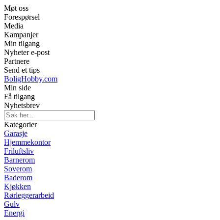
Møt oss
Forespørsel
Media
Kampanjer
Min tilgang
Nyheter e-post
Partnere
Send et tips
BoligHobby.com
Min side
Få tilgang
Nyhetsbrev
Kategorier
Garasje
Hjemmekontor
Friluftsliv
Barnerom
Soverom
Baderom
Kjøkken
Rørleggerarbeid
Gulv
Energi