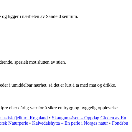
ne og ligger i nærheten av Sandeid sentrum.
rende, spesielt mot slutten av stien.
eder i umiddelbar nærhet, så det er lurt å ta med mat og drikke.
føre eller dårlig vær for å sikre en trygg og hyggelig opplevelse.
tastisk fjelltur i Rogaland
•
Skaugumsåsen – Oppdag Gleden av En
orsk Naturperle
•
Kalvedalshytta – En perle i Norges natur
•
Fondsbu