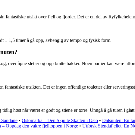
in fantastiske utsikt over fjell og fjorder. Det er en del av Ryfylkeheie
undt 1-1,5 timer å gå opp, avhengig av tempo og fysisk form.
enuten?
og, over åpne sletter og opp bratte bakker. Noen partier kan være utford
antastiske utsikten. Det er ingen offentlige toaletter eller serveringsst
lig høst når været er godt og stiene er tørre. Unngå å gå turen i glatt 
i Sandane
•
Oslomarka – Den Skjulte Skatten i Oslo
•
Dalsnuten: En fan
n – Oppdag den vakre fjelltoppen i Norge
•
Utforsk Stendafjellet: En N