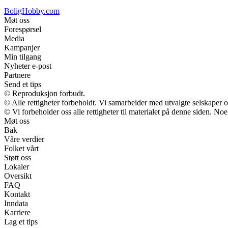
BoligHobby.com
Møt oss
Forespørsel
Media
Kampanjer
Min tilgang
Nyheter e-post
Partnere
Send et tips
© Reproduksjon forbudt.
© Alle rettigheter forbeholdt. Vi samarbeider med utvalgte selskaper
© Vi forbeholder oss alle rettigheter til materialet på denne siden. No
Møt oss
Bak
Våre verdier
Folket vårt
Støtt oss
Lokaler
Oversikt
FAQ
Kontakt
Inndata
Karriere
Lag et tips