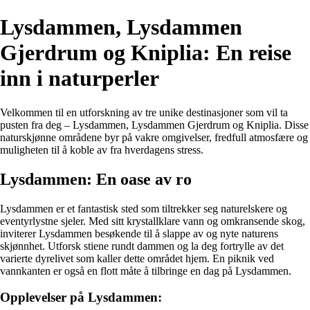
Lysdammen, Lysdammen
Gjerdrum og Kniplia: En reise
inn i naturperler
Velkommen til en utforskning av tre unike destinasjoner som vil ta
pusten fra deg – Lysdammen, Lysdammen Gjerdrum og Kniplia. Disse
naturskjønne områdene byr på vakre omgivelser, fredfull atmosfære og
muligheten til å koble av fra hverdagens stress.
Lysdammen: En oase av ro
Lysdammen er et fantastisk sted som tiltrekker seg naturelskere og
eventyrlystne sjeler. Med sitt krystallklare vann og omkransende skog,
inviterer Lysdammen besøkende til å slappe av og nyte naturens
skjønnhet. Utforsk stiene rundt dammen og la deg fortrylle av det
varierte dyrelivet som kaller dette området hjem. En piknik ved
vannkanten er også en flott måte å tilbringe en dag på Lysdammen.
Opplevelser på Lysdammen: