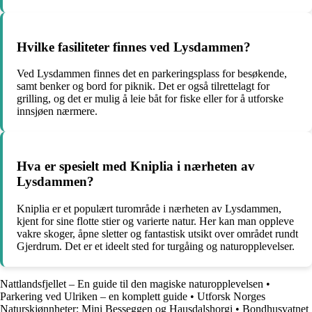
Hvilke fasiliteter finnes ved Lysdammen?
Ved Lysdammen finnes det en parkeringsplass for besøkende,
samt benker og bord for piknik. Det er også tilrettelagt for
grilling, og det er mulig å leie båt for fiske eller for å utforske
innsjøen nærmere.
Hva er spesielt med Kniplia i nærheten av
Lysdammen?
Kniplia er et populært turområde i nærheten av Lysdammen,
kjent for sine flotte stier og varierte natur. Her kan man oppleve
vakre skoger, åpne sletter og fantastisk utsikt over området rundt
Gjerdrum. Det er et ideelt sted for turgåing og naturopplevelser.
Nattlandsfjellet – En guide til den magiske naturopplevelsen
•
Parkering ved Ulriken – en komplett guide
•
Utforsk Norges
Naturskjønnheter: Mini Besseggen og Hausdalshorgi
•
Bondhusvatnet