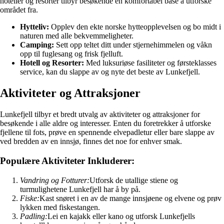
hoteller og resorter tilbyr besøkende en komfortabel base å utforske
området fra.
Hytteliv:
Opplev den ekte norske hytteopplevelsen og bo midt i
naturen med alle bekvemmeligheter.
Camping:
Sett opp teltet ditt under stjernehimmelen og våkn
opp til fuglesang og frisk fjelluft.
Hotell og Resorter:
Med luksuriøse fasiliteter og førsteklasses
service, kan du slappe av og nyte det beste av Lunkefjell.
Aktiviteter og Attraksjoner
Lunkefjell tilbyr et bredt utvalg av aktiviteter og attraksjoner for
besøkende i alle aldre og interesser. Enten du foretrekker å utforske
fjellene til fots, prøve en spennende elvepadletur eller bare slappe av
ved bredden av en innsjø, finnes det noe for enhver smak.
Populære Aktiviteter Inkluderer:
Vandring og Fotturer:
Utforsk de utallige stiene og
turmulighetene Lunkefjell har å by på.
Fiske:
Kast snøret i en av de mange innsjøene og elvene og prøv
lykken med fiskestangen.
Padling:
Lei en kajakk eller kano og utforsk Lunkefjells