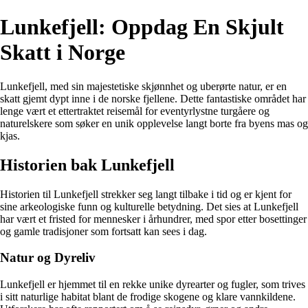
Lunkefjell: Oppdag En Skjult
Skatt i Norge
Lunkefjell, med sin majestetiske skjønnhet og uberørte natur, er en
skatt gjemt dypt inne i de norske fjellene. Dette fantastiske området har
lenge vært et ettertraktet reisemål for eventyrlystne turgåere og
naturelskere som søker en unik opplevelse langt borte fra byens mas og
kjas.
Historien bak Lunkefjell
Historien til Lunkefjell strekker seg langt tilbake i tid og er kjent for
sine arkeologiske funn og kulturelle betydning. Det sies at Lunkefjell
har vært et fristed for mennesker i århundrer, med spor etter bosettinger
og gamle tradisjoner som fortsatt kan sees i dag.
Natur og Dyreliv
Lunkefjell er hjemmet til en rekke unike dyrearter og fugler, som trives
i sitt naturlige habitat blant de frodige skogene og klare vannkildene.