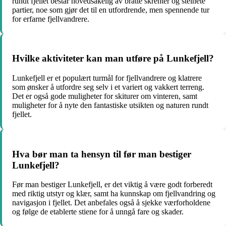
rundt fjellet består hovedsakelig av bratte skrenter og steinete
partier, noe som gjør det til en utfordrende, men spennende tur
for erfarne fjellvandrere.
Hvilke aktiviteter kan man utføre på Lunkefjell?
Lunkefjell er et populært turmål for fjellvandrere og klatrere
som ønsker å utfordre seg selv i et variert og vakkert terreng.
Det er også gode muligheter for skiturer om vinteren, samt
muligheter for å nyte den fantastiske utsikten og naturen rundt
fjellet.
Hva bør man ta hensyn til før man bestiger
Lunkefjell?
Før man bestiger Lunkefjell, er det viktig å være godt forberedt
med riktig utstyr og klær, samt ha kunnskap om fjellvandring og
navigasjon i fjellet. Det anbefales også å sjekke værforholdene
og følge de etablerte stiene for å unngå fare og skader.