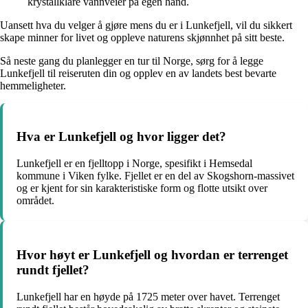
krystallklare vannveier på egen hånd.
Uansett hva du velger å gjøre mens du er i Lunkefjell, vil du sikkert
skape minner for livet og oppleve naturens skjønnhet på sitt beste.
Så neste gang du planlegger en tur til Norge, sørg for å legge
Lunkefjell til reiseruten din og opplev en av landets best bevarte
hemmeligheter.
Hva er Lunkefjell og hvor ligger det?
Lunkefjell er en fjelltopp i Norge, spesifikt i Hemsedal
kommune i Viken fylke. Fjellet er en del av Skogshorn-massivet
og er kjent for sin karakteristiske form og flotte utsikt over
området.
Hvor høyt er Lunkefjell og hvordan er terrenget
rundt fjellet?
Lunkefjell har en høyde på 1725 meter over havet. Terrenget