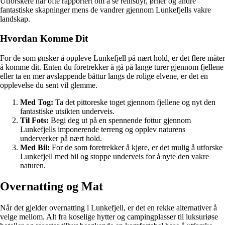
Utforskere har ofte rapportert om å se reinsdyr, ørner og andre
fantastiske skapninger mens de vandrer gjennom Lunkefjells vakre
landskap.
Hvordan Komme Dit
For de som ønsker å oppleve Lunkefjell på nært hold, er det flere måter
å komme dit. Enten du foretrekker å gå på lange turer gjennom fjellene
eller ta en mer avslappende båttur langs de rolige elvene, er det en
opplevelse du sent vil glemme.
Med Tog:
Ta det pittoreske toget gjennom fjellene og nyt den
fantastiske utsikten underveis.
Til Fots:
Begi deg ut på en spennende fottur gjennom
Lunkefjells imponerende terreng og opplev naturens
underverker på nært hold.
Med Bil:
For de som foretrekker å kjøre, er det mulig å utforske
Lunkefjell med bil og stoppe underveis for å nyte den vakre
naturen.
Overnatting og Mat
Når det gjelder overnatting i Lunkefjell, er det en rekke alternativer å
velge mellom. Alt fra koselige hytter og campingplasser til luksuriøse