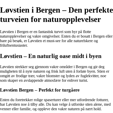
Løvstien i Bergen – Den perfekte
turveien for naturopplevelser
Løvstien i Bergen er en fantastisk turvei som byr på flotte
naturopplevelser og vakre omgivelser. Enten du er bosatt i Bergen eller
bare på besøk, er Løvstien et must-see for alle naturelskere og
friluftsentusiaster.
Løvstien – En naturlig oase midt i byen
Løvstien strekker seg gjennom vakre områder i Bergen og gir deg
muligheten til å nyte naturen og frisk luft uten å forlate byen. Stien er
omgitt av frodige trær, vakre blomster og lyden av fuglekvitter, noe
som skaper en avslappende atmosfære for enhver turist.
Løvstien Bergen – Perfekt for turgåere
Enten du foretrekker rolige spaserturer eller mer utfordrende fotturer,
har Løvstien noe å tilby alle. Du kan velge å utforske stien alene, med
venner eller familie, og oppleve den vakre naturen på nært hold.