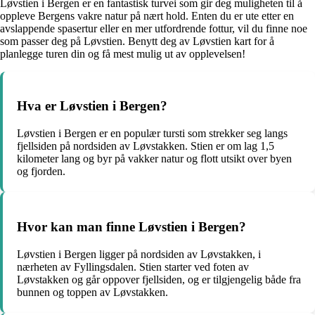
Løvstien i Bergen er en fantastisk turvei som gir deg muligheten til å
oppleve Bergens vakre natur på nært hold. Enten du er ute etter en
avslappende spasertur eller en mer utfordrende fottur, vil du finne noe
som passer deg på Løvstien. Benytt deg av Løvstien kart for å
planlegge turen din og få mest mulig ut av opplevelsen!
Hva er Løvstien i Bergen?
Løvstien i Bergen er en populær tursti som strekker seg langs
fjellsiden på nordsiden av Løvstakken. Stien er om lag 1,5
kilometer lang og byr på vakker natur og flott utsikt over byen
og fjorden.
Hvor kan man finne Løvstien i Bergen?
Løvstien i Bergen ligger på nordsiden av Løvstakken, i
nærheten av Fyllingsdalen. Stien starter ved foten av
Løvstakken og går oppover fjellsiden, og er tilgjengelig både fra
bunnen og toppen av Løvstakken.