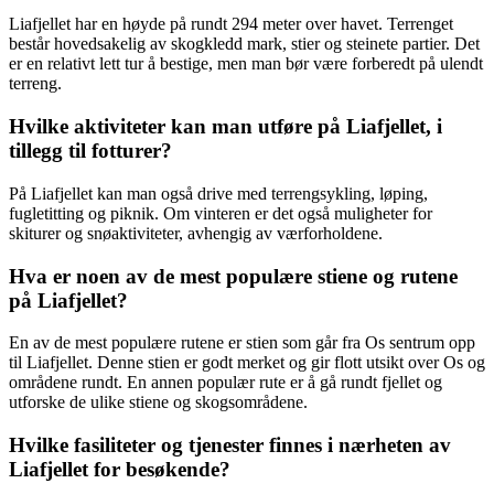
Liafjellet har en høyde på rundt 294 meter over havet. Terrenget
består hovedsakelig av skogkledd mark, stier og steinete partier. Det
er en relativt lett tur å bestige, men man bør være forberedt på ulendt
terreng.
Hvilke aktiviteter kan man utføre på Liafjellet, i
tillegg til fotturer?
På Liafjellet kan man også drive med terrengsykling, løping,
fugletitting og piknik. Om vinteren er det også muligheter for
skiturer og snøaktiviteter, avhengig av værforholdene.
Hva er noen av de mest populære stiene og rutene
på Liafjellet?
En av de mest populære rutene er stien som går fra Os sentrum opp
til Liafjellet. Denne stien er godt merket og gir flott utsikt over Os og
områdene rundt. En annen populær rute er å gå rundt fjellet og
utforske de ulike stiene og skogsområdene.
Hvilke fasiliteter og tjenester finnes i nærheten av
Liafjellet for besøkende?