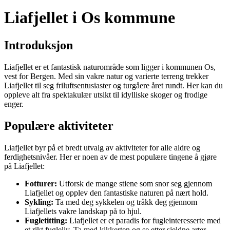
Liafjellet i Os kommune
Introduksjon
Liafjellet er et fantastisk naturområde som ligger i kommunen Os,
vest for Bergen. Med sin vakre natur og varierte terreng trekker
Liafjellet til seg friluftsentusiaster og turgåere året rundt. Her kan du
oppleve alt fra spektakulær utsikt til idylliske skoger og frodige
enger.
Populære aktiviteter
Liafjellet byr på et bredt utvalg av aktiviteter for alle aldre og
ferdighetsnivåer. Her er noen av de mest populære tingene å gjøre
på Liafjellet:
Fotturer:
Utforsk de mange stiene som snor seg gjennom
Liafjellet og opplev den fantastiske naturen på nært hold.
Sykling:
Ta med deg sykkelen og tråkk deg gjennom
Liafjellets vakre landskap på to hjul.
Fugletitting:
Liafjellet er et paradis for fugleinteresserte med
et rikt fugleliv. Ta med kikkerten og se etter sjeldne arter.