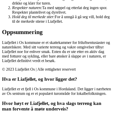
drikke og klær for turen.
Respekter naturen:
Ta med søppel og etterlat deg ingen spor.
Respekter plantelivet og dyrelivet.
Hold deg til merkede stier:
For å unngå å gå seg vill, hold deg
til de merkede stiene i Liafjellet.
Oppsummering
Liafjellet i Os kommune er et skattekammer for friluftsentusiaster og
naturelskere. Med sitt varierte terreng og vakre omgivelser tilbyr
Liafjellet noe for enhver smak. Enten du er ute etter en aktiv dag
med fotturer og sykling, eller bare ønsker å slappe av i naturen, er
Liafjellet definitivt verdt et besøk.
© 2023 Liafjellet Os | Alle rettigheter reservert
Hva er Liafjellet, og hvor ligger det?
Liafjellet er et fjell i Os kommune i Hordaland. Det ligger i nærheten
av Os sentrum og er et populært turområde for lokalbefolkningen.
Hvor høyt er Liafjellet, og hva slags terreng kan
man forvente å møte underveis?