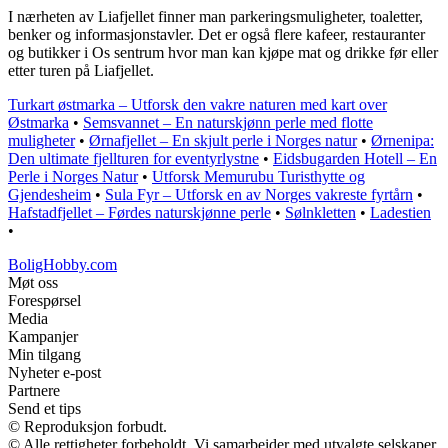
I nærheten av Liafjellet finner man parkeringsmuligheter, toaletter,
benker og informasjonstavler. Det er også flere kafeer, restauranter
og butikker i Os sentrum hvor man kan kjøpe mat og drikke før eller
etter turen på Liafjellet.
Turkart østmarka – Utforsk den vakre naturen med kart over
Østmarka
•
Semsvannet – En naturskjønn perle med flotte
muligheter
•
Ørnafjellet – En skjult perle i Norges natur
•
Ørnenipa:
Den ultimate fjellturen for eventyrlystne
•
Eidsbugarden Hotell – En
Perle i Norges Natur
•
Utforsk Memurubu Turisthytte og
Gjendesheim
•
Sula Fyr – Utforsk en av Norges vakreste fyrtårn
•
Hafstadfjellet – Førdes naturskjønne perle
•
Sølnkletten
•
Ladestien
•
BoligHobby.com
Møt oss
Forespørsel
Media
Kampanjer
Min tilgang
Nyheter e-post
Partnere
Send et tips
© Reproduksjon forbudt.
© Alle rettigheter forbeholdt. Vi samarbeider med utvalgte selskaper