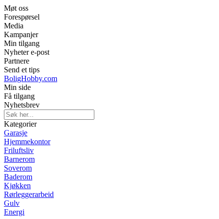
Møt oss
Forespørsel
Media
Kampanjer
Min tilgang
Nyheter e-post
Partnere
Send et tips
BoligHobby.com
Min side
Få tilgang
Nyhetsbrev
Kategorier
Garasje
Hjemmekontor
Friluftsliv
Barnerom
Soverom
Baderom
Kjøkken
Rørleggerarbeid
Gulv
Energi