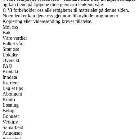
og kan tjene på kjøpene dine gjennom lenkene våre.
© Vi forbeholder oss alle rettigheter til materialet på denne siden.
Noen lenker kan tjene oss gjennom tilknyttede programmer.
Kopiering eller videresending krever tillatelse.
Møt oss
Bak
Våre verdier
Folket vårt
Støtt oss
Lokaler
Oversikt
FAQ
Kontakt
Inndata
Karriere
Lag et tips
Abonnent
Konto
Løsning
Beløp
Bonuser
Verktøy
Samarbeid
Annonsør
Sponsing