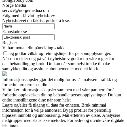
BoligHobby.com
Norge Media
service@norgemedia.com
Følg med - få vårt nyhetsbrev
Nyhetsbrevet du faktisk ønsker å lese.
E-postadresse
Register
Vi har mottatt din påmelding - takk
Jeg godtar vilkår og retningslinjer for personopplysninger.
Når du melder deg på vårt nyhetsbrev godtar du våre regler for
databehandling og bruk. Du kan når som helst trekke tilbake
samtykket ditt og avslutte abonnementet med ett klikk.
Informasjonskapsler gjør det mulig for oss å analysere trafikk og
forbedre brukerreisen din.
Vi bruker informasjonskapsler sammen med våre partnere for å
forbedre opplevelsen din og behandle personopplysninger. Du kan
endre innstillingene dine når som helst
Lagre og/eller få tilgang til data fra enheten. Bruk minimal
informasjon for å velge annonser. Bygg profiler for personlig
tilpasset innhold og annonsering. Mål effekten av disse. Analysere
målgrupper med statistiske metoder. Forbedre og utvide våre digitale
løsninger