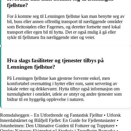
fjellstue?
For å komme seg til Lenningen fjellstue kan man benytte seg av
bil, buss eller annen offentlig transport til nærliggende områder
som Beitostølen eller Fagernes, og deretter fortsette med lokal
transport eller egen bil til hytta. Det er også mulig å gå eller
sykle til fjellstuen fra nærliggende stier og veier.
Hva slags fasiliteter og tjenester tilbys på
Lenningen fjellstue?
På Lenningen fjellstue kan gjestene forvente enkel, men
komfortabel overnatting i hytter eller rom, samt servering av
lokale retter og drikkevarer. Hytta tilbyr også informasjon om
turmuligheter i området, utleie av utstyr og andre tjenester som
bidrar til en hyggelig opplevelse i naturen.
Romsdalseggen – En Utfordrende og Fantastisk Fjelltur
•
Utforsk
Innerdalstårnet og Blåfjell Fjellet: En Guide for Fjellentusiaster
•
Jotunheimen: Den Ultimative Guiden til Fotturer og Toppturer
•
Opplev Naturens Skjønnhet på Storheia i Trondheim Bymarka
•