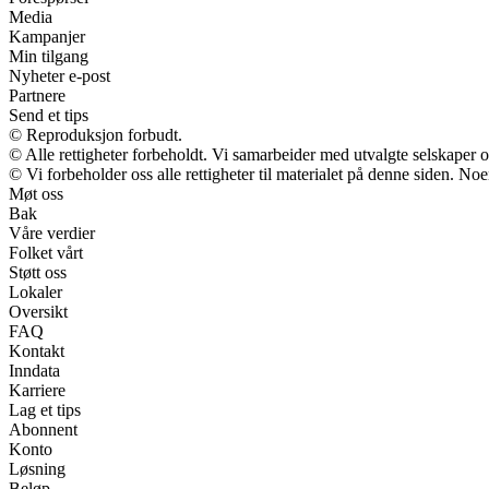
Media
Kampanjer
Min tilgang
Nyheter e-post
Partnere
Send et tips
© Reproduksjon forbudt.
© Alle rettigheter forbeholdt. Vi samarbeider med utvalgte selskaper
© Vi forbeholder oss alle rettigheter til materialet på denne siden. No
Møt oss
Bak
Våre verdier
Folket vårt
Støtt oss
Lokaler
Oversikt
FAQ
Kontakt
Inndata
Karriere
Lag et tips
Abonnent
Konto
Løsning
Beløp