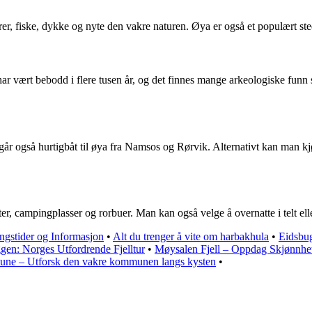
rer, fiske, dykke og nyte den vakre naturen. Øya er også et populært ste
 har vært bebodd i flere tusen år, og det finnes mange arkeologiske funn 
år også hurtigbåt til øya fra Namsos og Rørvik. Alternativt kan man k
ytter, campingplasser og rorbuer. Man kan også velge å overnatte i telt e
ingstider og Informasjon
•
Alt du trenger å vite om harbakhula
•
Eidsbug
gen: Norges Utfordrende Fjelltur
•
Møysalen Fjell – Oppdag Skjønnhe
e – Utforsk den vakre kommunen langs kysten
•