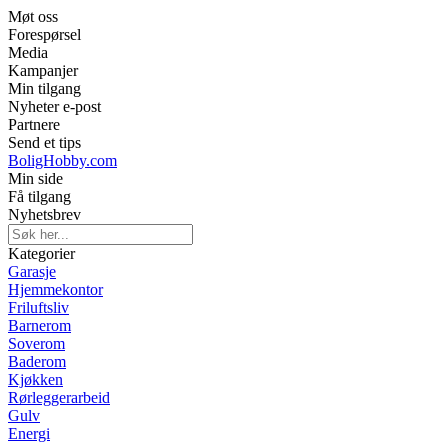
Møt oss
Forespørsel
Media
Kampanjer
Min tilgang
Nyheter e-post
Partnere
Send et tips
BoligHobby.com
Min side
Få tilgang
Nyhetsbrev
Kategorier
Garasje
Hjemmekontor
Friluftsliv
Barnerom
Soverom
Baderom
Kjøkken
Rørleggerarbeid
Gulv
Energi