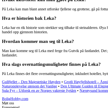
På Leka kan man blant annet utforske fjellene og grottene, gå på fottu
Hva er historien bak Leka?
Leka har en rik historie som strekker seg tilbake til steinalderen. Øya
handel opp gjennom historien.
Hvordan kommer man seg til Leka?
Man kan komme seg til Leka med ferge fra Gutvik på fastlandet. Det g
fastlandet.
Hva slags overnattingsmuligheter finnes på Leka?
På Leka finnes det flere overnattingsmuligheter, inkludert hoteller, h
Gullfjellet – Den Majestetiske Høyden
•
Grotli Høyfjellshotell – Åpn
Naturopplevelse utenom det Vanlige
•
Den Ultimate Guiden til Elgpig
Sula Fyr – Utforsk en av Norges vakreste fyrtårn
•
Nærøysund kommun
BoligHobby.com
Møt oss
Forespørsel