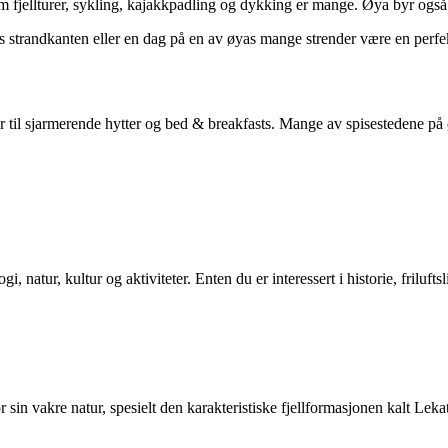
 som fjellturer, sykling, kajakkpadling og dykking er mange. Øya byr også
s strandkanten eller en dag på en av øyas mange strender være en perf
r til sjarmerende hytter og bed & breakfasts. Mange av spisestedene på øy
natur, kultur og aktiviteter. Enten du er interessert i historie, friluft
sin vakre natur, spesielt den karakteristiske fjellformasjonen kalt Lek