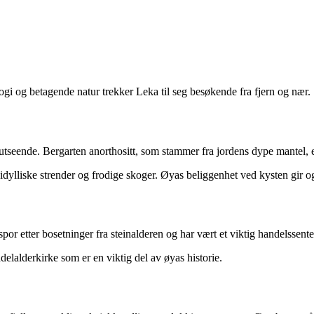
i og betagende natur trekker Leka til seg besøkende fra fjern og nær.
sk utseende. Bergarten anorthositt, som stammer fra jordens dype mantel, 
l idylliske strender og frodige skoger. Øyas beliggenhet ved kysten gir o
spor etter bosetninger fra steinalderen og har vært et viktig handelssent
elalderkirke som er en viktig del av øyas historie.