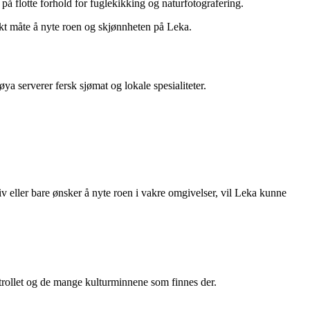
 på flotte forhold for fuglekikking og naturfotografering.
ekt måte å nyte roen og skjønnheten på Leka.
a serverer fersk sjømat og lokale spesialiteter.
sliv eller bare ønsker å nyte roen i vakre omgivelser, vil Leka kunne
atrollet og de mange kulturminnene som finnes der.