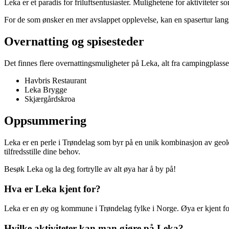
Leka er et paradis for friluftsentusiaster. Mulighetene for aktiviteter
For de som ønsker en mer avslappet opplevelse, kan en spasertur lang
Overnatting og spisesteder
Det finnes flere overnattingsmuligheter på Leka, alt fra campingplasse
Havbris Restaurant
Leka Brygge
Skjærgårdskroa
Oppsummering
Leka er en perle i Trøndelag som byr på en unik kombinasjon av geologi, 
tilfredsstille dine behov.
Besøk Leka og la deg fortrylle av alt øya har å by på!
Hva er Leka kjent for?
Leka er en øy og kommune i Trøndelag fylke i Norge. Øya er kjent for 
Hvilke aktiviteter kan man gjøre på Leka?