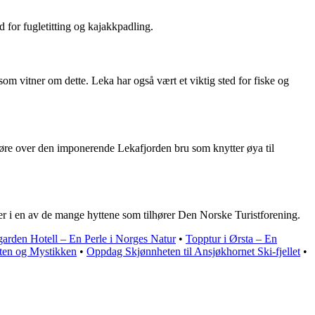
d for fugletitting og kajakkpadling.
som vitner om dette. Leka har også vært et viktig sted for fiske og
jøre over den imponerende Lekafjorden bru som knytter øya til
ller i en av de mange hyttene som tilhører Den Norske Turistforening.
arden Hotell – En Perle i Norges Natur
•
Topptur i Ørsta – En
ten og Mystikken
•
Oppdag Skjønnheten til Ansjøkhornet Ski-fjellet
•