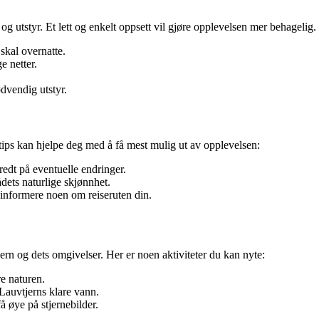
lt og utstyr. Et lett og enkelt oppsett vil gjøre opplevelsen mer behagelig.
skal overnatte.
e netter.
dvendig utstyr.
tips kan hjelpe deg med å få mest mulig ut av opplevelsen:
edt på eventuelle endringer.
ådets naturlige skjønnhet.
å informere noen om reiseruten din.
uvtjern og dets omgivelser. Her er noen aktiviteter du kan nyte:
e naturen.
Lauvtjerns klare vann.
 øye på stjernebilder.