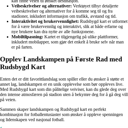
kan finne veien til ønsket destinasjon.
Veibeskrivelser og alternativer:
Verktøyet tilbyr detaljerte
veibeskrivelser og alternativer for å komme seg til og fra
stadioner, inkludert informasjon om trafikk, avstand og tid.
Interaktivitet og brukervennlighet:
Rudsbygd kart er utformet
for å være brukervennlig og interaktivt, slik at både erfarne og
nye brukere kan dra nytte av alle funksjonene.
Mobiltilpasning:
Kartet er tilgjengelig på ulike plattformer,
inkludert mobilapper, som gjør det enkelt å bruke selv når man
er på farten.
Opplev Landskampen på Første Rad med
Rudsbygd Kart
Enten det er ditt favorittlandslag som spiller eller du ønsker å støtte et
annet lag, landskampen er en unik opplevelse som bør oppleves live.
Med Rudsbygd kart som din pålitelige veiviser, kan du glede deg over
den intense atmosfæren på stadion uten å bekymre deg for å gå deg vill
på veien.
Sammen skaper landskampen og Rudsbygd kart en perfekt
kombinasjon for fotballentusiaster som ønsker å oppleve spenningen
og lidenskapen ved nasjonal fotball.