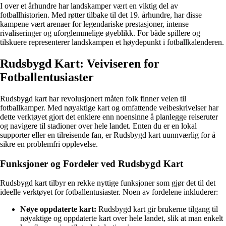
I over et århundre har landskamper vært en viktig del av
fotballhistorien. Med røtter tilbake til det 19. århundre, har disse
kampene vært arenaer for legendariske prestasjoner, intense
rivaliseringer og uforglemmelige øyeblikk. For både spillere og
tilskuere representerer landskampen et høydepunkt i fotballkalenderen.
Rudsbygd Kart: Veiviseren for
Fotballentusiaster
Rudsbygd kart har revolusjonert måten folk finner veien til
fotballkamper. Med nøyaktige kart og omfattende veibeskrivelser har
dette verktøyet gjort det enklere enn noensinne å planlegge reiseruter
og navigere til stadioner over hele landet. Enten du er en lokal
supporter eller en tilreisende fan, er Rudsbygd kart uunnværlig for å
sikre en problemfri opplevelse.
Funksjoner og Fordeler ved Rudsbygd Kart
Rudsbygd kart tilbyr en rekke nyttige funksjoner som gjør det til det
ideelle verktøyet for fotballentusiaster. Noen av fordelene inkluderer:
Nøye oppdaterte kart:
Rudsbygd kart gir brukerne tilgang til
nøyaktige og oppdaterte kart over hele landet, slik at man enkelt