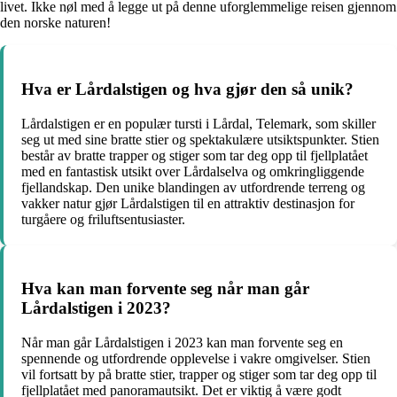
livet. Ikke nøl med å legge ut på denne uforglemmelige reisen gjennom
den norske naturen!
Hva er Lårdalstigen og hva gjør den så unik?
Lårdalstigen er en populær tursti i Lårdal, Telemark, som skiller
seg ut med sine bratte stier og spektakulære utsiktspunkter. Stien
består av bratte trapper og stiger som tar deg opp til fjellplatået
med en fantastisk utsikt over Lårdalselva og omkringliggende
fjellandskap. Den unike blandingen av utfordrende terreng og
vakker natur gjør Lårdalstigen til en attraktiv destinasjon for
turgåere og friluftsentusiaster.
Hva kan man forvente seg når man går
Lårdalstigen i 2023?
Når man går Lårdalstigen i 2023 kan man forvente seg en
spennende og utfordrende opplevelse i vakre omgivelser. Stien
vil fortsatt by på bratte stier, trapper og stiger som tar deg opp til
fjellplatået med panoramautsikt. Det er viktig å være godt