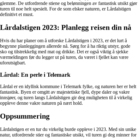
glemme. De utfordrende stiene og belønningen av fantastisk utsikt gjør
turen til noe helt spesielt. For de som elsker naturen, er Lårdalstigen
definitivt et must.
Lårdalstigen 2023: Planlegg reisen din nå
Hvis du har planer om å utforske Lårdalstigen i 2023, er det lurt å
begynne planleggingen allerede nå. Sørg for å ha riktig utstyr, gode
sko og tilstrekkelig med mat og drikke. Det er også viktig å sjekke
værmeldingen før du legger ut på turen, da været i fjellet kan være
uforutsigbart.
Lårdal: En perle i Telemark
Lårdal er en idyllisk kommune i Telemark fylke, og naturen her er helt
fantastisk. Byen er omgitt av majestetiske fjell, dype daler og vakre
innsjøer, og turen langs Lårdalstigen gir deg muligheten til å virkelig
oppleve denne vakre naturen på nært hold.
Oppsummering
Lårdalstigen er en tur du virkelig burde oppleve i 2023. Med sin unike
natur, utfordrende stier og fantastiske utsikt, vil turen gi deg minner for