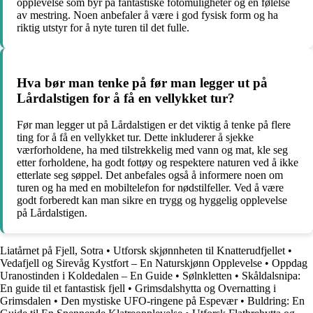
opplevelse som byr på fantastiske fotomuligheter og en følelse
av mestring. Noen anbefaler å være i god fysisk form og ha
riktig utstyr for å nyte turen til det fulle.
Hva bør man tenke på før man legger ut på
Lårdalstigen for å få en vellykket tur?
Før man legger ut på Lårdalstigen er det viktig å tenke på flere
ting for å få en vellykket tur. Dette inkluderer å sjekke
værforholdene, ha med tilstrekkelig med vann og mat, kle seg
etter forholdene, ha godt fottøy og respektere naturen ved å ikke
etterlate seg søppel. Det anbefales også å informere noen om
turen og ha med en mobiltelefon for nødstilfeller. Ved å være
godt forberedt kan man sikre en trygg og hyggelig opplevelse
på Lårdalstigen.
Liatårnet på Fjell, Sotra
•
Utforsk skjønnheten til Knatterudfjellet
•
Vedafjell og Sirevåg Kystfort – En Naturskjønn Opplevelse
•
Oppdag
Uranostinden i Koldedalen – En Guide
•
Sølnkletten
•
Skåldalsnipa:
En guide til et fantastisk fjell
•
Grimsdalshytta og Overnatting i
Grimsdalen
•
Den mystiske UFO-ringene på Espevær
•
Buldring: En