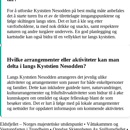
For å utforske Kyststien Nesodden på best mulig måte anbefales
det å starte turen fra et av de tilrettelagte inngangspunktene og
følge skiltingen langs stien. Det er lurt å kle seg etter
værforholdene, ta med nok drikke og snacks, samt respektere
naturen og andre turgåere underveis. En god planlegging og
kartstudie kan også bidra til en vellykket tur langs kyststien.
Hvilke arrangementer eller aktiviteter kan man
delta i langs Kyststien Nesodden?
Langs Kyststien Nesodden arrangeres det jevnlig ulike
aktiviteter og arrangementer som passer for både enkeltpersoner
og familier. Dette kan inkludere guidede turer, naturvandringer,
kulturarrangementer og friluftslivsaktiviteter som bidrar til å øke
kunnskapen om området og skape fellesskap blant de som
besøker stien. Det er lurt å følge med på lokale arrangementer
og nettsider for oppdatert informasjon om kommende aktiviteter.
Eldsfjellet – Norges majestetiske utsiktspunkt
•
Våttakammen og
Vestoppfarten i Trondheim
•
Oppdag Skjønnheten Av Spillumsfjellet
•