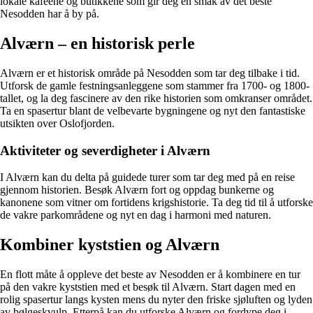
lokale kafeene og butikkene som gir deg en smak av det beste
Nesodden har å by på.
Alværn – en historisk perle
Alværn er et historisk område på Nesodden som tar deg tilbake i tid.
Utforsk de gamle festningsanleggene som stammer fra 1700- og 1800-
tallet, og la deg fascinere av den rike historien som omkranser området.
Ta en spasertur blant de velbevarte bygningene og nyt den fantastiske
utsikten over Oslofjorden.
Aktiviteter og severdigheter i Alværn
I Alværn kan du delta på guidede turer som tar deg med på en reise
gjennom historien. Besøk Alværn fort og oppdag bunkerne og
kanonene som vitner om fortidens krigshistorie. Ta deg tid til å utforske
de vakre parkområdene og nyt en dag i harmoni med naturen.
Kombiner kyststien og Alværn
En flott måte å oppleve det beste av Nesodden er å kombinere en tur
på den vakre kyststien med et besøk til Alværn. Start dagen med en
rolig spasertur langs kysten mens du nyter den friske sjøluften og lyden
av bølgeskvulp. Etterpå kan du utforske Alværn og fordype deg i