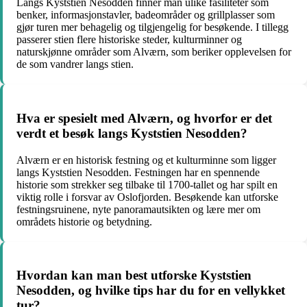
Langs Kyststien Nesodden finner man ulike fasiliteter som
benker, informasjonstavler, badeområder og grillplasser som
gjør turen mer behagelig og tilgjengelig for besøkende. I tillegg
passerer stien flere historiske steder, kulturminner og
naturskjønne områder som Alværn, som beriker opplevelsen for
de som vandrer langs stien.
Hva er spesielt med Alværn, og hvorfor er det
verdt et besøk langs Kyststien Nesodden?
Alværn er en historisk festning og et kulturminne som ligger
langs Kyststien Nesodden. Festningen har en spennende
historie som strekker seg tilbake til 1700-tallet og har spilt en
viktig rolle i forsvar av Oslofjorden. Besøkende kan utforske
festningsruinene, nyte panoramautsikten og lære mer om
områdets historie og betydning.
Hvordan kan man best utforske Kyststien
Nesodden, og hvilke tips har du for en vellykket
tur?