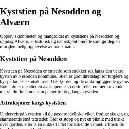
Kyststien på Nesodden og
Alværn
Opplev skjønnheten og mangfoldet av kyststiene på Nesodden og
oppdag Alværn, et historisk og naturskjønt område som gir deg en
uforglemmelig opplevelse av norsk natur.
Kyststien på Nesodden
Kyststien på Nesodden er en perle som strekker seg langs den vakre
kysten av Nesodden kommune. Stien er godt tilrettelagt for turgåere og
byr på fantastisk utsikt over Oslofjorden og de omkringliggende øyene.
Enten du er ute etter en avslappende spasertur eller en mer krevende
tur, vil du finne noe som passer for deg langs kyststien.
Attraksjoner langs kyststien
Underveis på kyststien vil du passere idylliske viker, frodige skoger, og
sjarmerende små tettsteder. Gjør et stopp og nyt en piknik med utsikt
over fjorden, eller ta en dukkert i det forfriskende vannet. Utforsk de