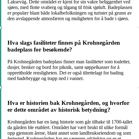
Laksevåg. Dette området er kjent for sin vakre beliggenhet ved
sjøen, med flotte svaberg og tilgang til frisk sjøluft. Badeplassen
er populær blant både lokalbefolkningen og turister på grunn av
den avslappende atmosfæren og muligheten for å bade i sjøen.
Hva slags fasiliteter finnes på Krohnegården
badeplass for besøkende?
På Krohnegården badeplass finner man fasiliteter som toaletter,
dusjer, benker og bord for piknik, samt søppelkasser for å
opprettholde rensligheten. Det er også tilrettelagt for bading
med badebrygge og trapp ned i vannet.
Hva er historien bak Krohnegården, og hvorfor
er dette området av historisk betydning?
Krohnegården har en lang historie som går tilbake til 1700-tallet
da gården ble etablert. Området har vært brukt til ulike formål
opp gjennom årene, blant annet som landbrukseiendom og som
feriested. Krohnegården har en særegen arkitektur og er et