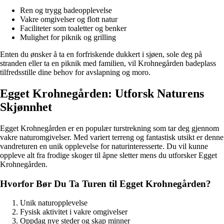
Ren og trygg badeopplevelse
Vakre omgivelser og flott natur
Faciliteter som toaletter og benker
Mulighet for piknik og grilling
Enten du ønsker å ta en forfriskende dukkert i sjøen, sole deg på
stranden eller ta en piknik med familien, vil Krohnegården badeplass
tilfredsstille dine behov for avslapning og moro.
Egget Krohnegården: Utforsk Naturens
Skjønnhet
Egget Krohnegården er en populær turstrekning som tar deg gjennom
vakre naturomgivelser. Med variert terreng og fantastisk utsikt er denne
vandreturen en unik opplevelse for naturinteresserte. Du vil kunne
oppleve alt fra frodige skoger til åpne sletter mens du utforsker Egget
Krohnegården.
Hvorfor Bør Du Ta Turen til Egget Krohnegården?
Unik naturopplevelse
Fysisk aktivitet i vakre omgivelser
Oppdag nye steder og skap minner