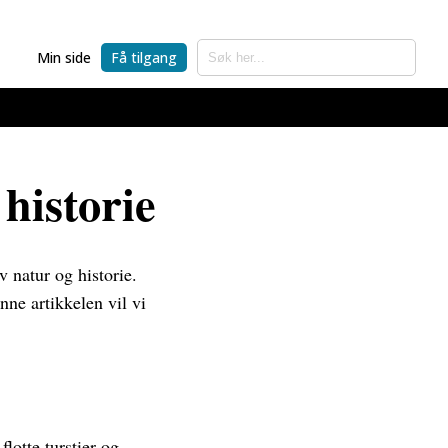
Min side
Få tilgang
historie
v natur og historie.
nne artikkelen vil vi
lotte turstier og