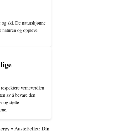
ng og ski. De naturskjønne
e naturen og oppleve
dige
å respektere verneverdien
eten av å bevare den
v og støtte
ene.
derøy
•
Austefjellet: Din