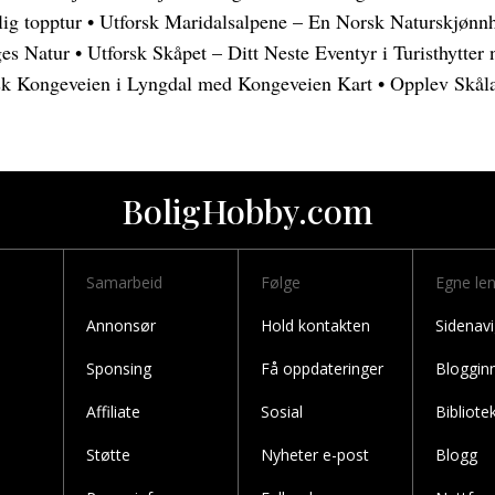
lig topptur
•
Utforsk Maridalsalpene – En Norsk Naturskjønn
ges Natur
•
Utforsk Skåpet – Ditt Neste Eventyr i Turisthytter
sk Kongeveien i Lyngdal med Kongeveien Kart
•
Opplev Skåla
BoligHobby.com
Samarbeid
Følge
Egne le
Annonsør
Hold kontakten
Sidenavi
Sponsing
Få oppdateringer
Bloggin
Affiliate
Sosial
Bibliote
Støtte
Nyheter e-post
Blogg