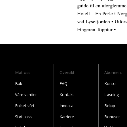
guide til en uforglemme
Hotell – En Perle i Nor
ved Lysefjorden
•
Utfor
Fingeren Topptur
•
Møt oss
Oversikt
Abonnent
Bak
FAQ
Konto
Våre verdier
Kontakt
Løsning
Folket vårt
Inndata
Beløp
Støtt oss
Karriere
Bonuser