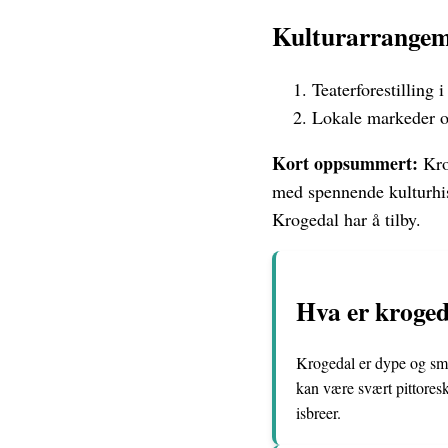
Kulturarrangem
Teaterforestilling
Lokale markeder og
Kort oppsummert:
Krog
med spennende kulturhist
Krogedal har å tilby.
Hva er kroged
Krogedal er dype og smal
kan være svært pittoresk
isbreer.