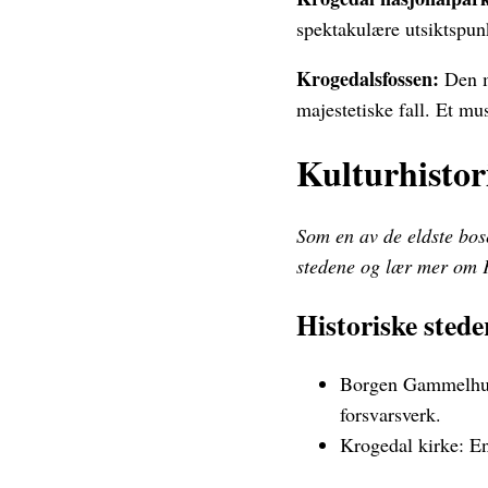
spektakulære utsiktspun
Krogedalsfossen:
Den m
majestetiske fall. Et mu
Kulturhistor
Som en av de eldste bose
stedene og lær mer om 
Historiske stede
Borgen Gammelhus:
forsvarsverk.
Krogedal kirke: En