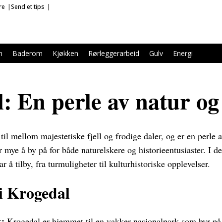
re
Send et tips
m
Baderom
Kjøkken
Rørleggerarbeid
Gulv
Energi
: En perle av natur og 
til mellom majestetiske fjell og frodige daler, og er en perle a
r mye å by på for både naturelskere og historieentusiaster. I de
 å tilby, fra turmuligheter til kulturhistoriske opplevelser.
i Krogedal
k:
Krogedal er hjemmet til en vakker nasjonalpark som byr på f