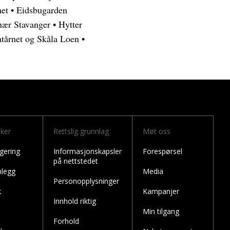
het
•
Eidsbugarden
 nær Stavanger
•
Hytter
tårnet og Skåla Loen
•
nker
Rettslig grunnlag
Møt oss
gering
Informasjonskapsler
Forespørsel
på nettstedet
nlegg
Media
Personopplysninger
k
Kampanjer
Innhold riktig
Min tilgang
Forhold