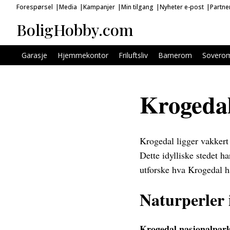
Forespørsel
Media
Kampanjer
Min tilgang
Nyheter e-post
Partne
BoligHobby.com
Garasje
Hjemmekontor
Friluftsliv
Barnerom
Sovero
Krogedal
Krogedal ligger vakkert 
Dette idylliske stedet ha
utforske hva Krogedal har
Naturperler 
Krogedal nasjonalpar