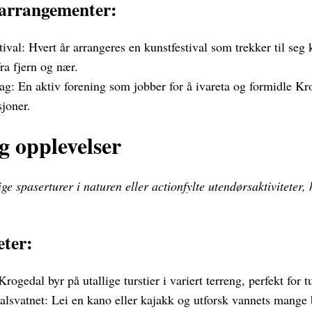
rarrangementer:
ival: Hvert år arrangeres en kunstfestival som trekker til seg
fra fjern og nær.
ag: En aktiv forening som jobber for å ivareta og formidle Krog
joner.
g opplevelser
ige spaserturer i naturen eller actionfylte utendørsaktiviteter
eter:
Krogedal byr på utallige turstier i variert terreng, perfekt for t
lsvatnet: Lei en kano eller kajakk og utforsk vannets mange 