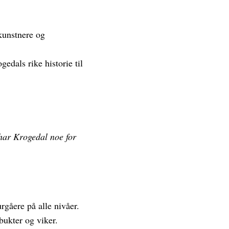
 kunstnere og
edals rike historie til
, har Krogedal noe for
urgåere på alle nivåer.
bukter og viker.