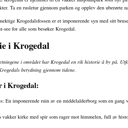
kter. Ta en rusletur gjennom parken og opplev den uberørte n
ektige Krogedalsfossen er et imponerende syn med sitt brus
st-see for alle som besøker Krogedal.
ie i Krogedal
tningene i området har Krogedal en rik historie å by på. Utfo
Krogedals betydning gjennom tidene.
r i Krogedal:
 En imponerende ruin av en middelalderborg som en gang v
 vakker kirke med spir som rager mot himmelen, full av histo