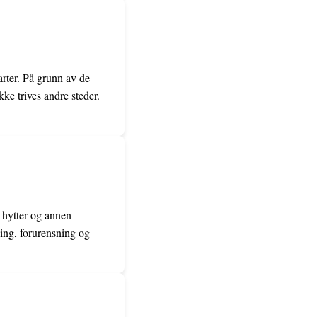
arter. På grunn av de
ke trives andre steder.
 hytter og annen
ling, forurensning og