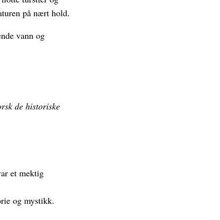
aturen på nært hold.
ende vann og
rsk de historiske
ar et mektig
rie og mystikk.