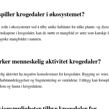
spiller krogedaler i økosystemet?
 rolle i økosystemet ved å tilby unike habitater for ulike plante- og dyre
enskapene i krogedaler, kan de støtte et mangfold av arter som kanskje ik
logiske mangfoldet i naturen.
ker menneskelig aktivitet krogedaler?
ig aktivitet ha negative konsekvenser for krogedaler. Bygging av veier,
il habitatødeleggelser og fragmentering av områdene. I tillegg kan forsøp
flora og fauna i krogedalene.
sjonsmuligheter tilbyr krogedaler for