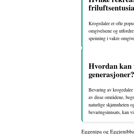
friluftsentusi
Krogedaler er ofte populæ
omgivelsene og utfordre
spenning i vakre omgive
Hvordan kan vi
generasjoner
Bevaring av krogedaler k
av disse områdene, begre
naturlige skjønnheten og
bevaringsinnsats, kan v
Eggenipa og Eggjenibba 