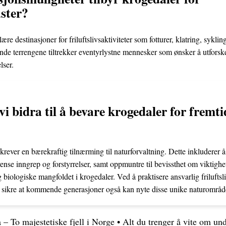
aster?
re destinasjoner for friluftslivsaktiviteter som fotturer, klatring, sykli
nde terrengene tiltrekker eventyrlystne mennesker som ønsker å utforsk
lser.
 bidra til å bevare krogedaler for fremti
?
rever en bærekraftig tilnærming til naturforvaltning. Dette inkluderer 
nse inngrep og forstyrrelser, samt oppmuntre til bevissthet om viktigh
 biologiske mangfoldet i krogedaler. Ved å praktisere ansvarlig friluftsli
i sikre at kommende generasjoner også kan nyte disse unike naturområd
– To majestetiske fjell i Norge
•
Alt du trenger å vite om un