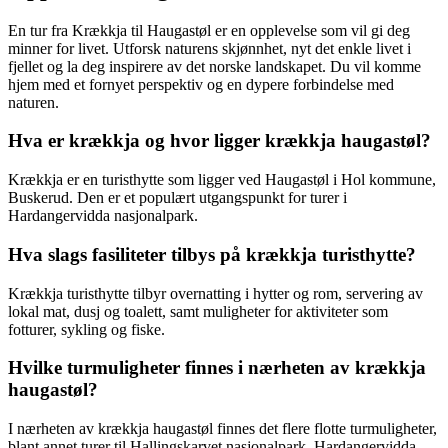
En tur fra Krækkja til Haugastøl er en opplevelse som vil gi deg
minner for livet. Utforsk naturens skjønnhet, nyt det enkle livet i
fjellet og la deg inspirere av det norske landskapet. Du vil komme
hjem med et fornyet perspektiv og en dypere forbindelse med
naturen.
Hva er krækkja og hvor ligger krækkja haugastøl?
Krækkja er en turisthytte som ligger ved Haugastøl i Hol kommune,
Buskerud. Den er et populært utgangspunkt for turer i
Hardangervidda nasjonalpark.
Hva slags fasiliteter tilbys på krækkja turisthytte?
Krækkja turisthytte tilbyr overnatting i hytter og rom, servering av
lokal mat, dusj og toalett, samt muligheter for aktiviteter som
fotturer, sykling og fiske.
Hvilke turmuligheter finnes i nærheten av krækkja
haugastøl?
I nærheten av krækkja haugastøl finnes det flere flotte turmuligheter,
blant annet turer til Hallingskarvet nasjonalpark, Hardangervidda