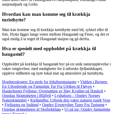
nasjonalpark og Geilo.
Hvordan kan man komme seg til krækkja
turisthytte?
Man kan komme seg til krækkja turisthytte med bil, sykkel eller til
fots. Hytta ligger langs veien mellom Haugastøl og Finse, og det er
også mulig å ta toget til Haugastøl stasjon og gå derfra.
Hva er spesielt med oppholdet på krækkja til
haugastøl?
Oppholdet på krækkja til haugastøl byr på en unik naturopplevelse i
vakre omgivelser, med muligheter for å utforske fjellandskapet,
oppleve stillheten og nyte lokal mat og atmosfære på turisthytta.
Hordnesskogen: En perle for friluftsentusiaster
•
Vidden i Bergen:
En Utfordrende og Fantastisk Tur Fra Ulriken til Fløyen
•
Haukeliseter Fjellstue: Overnatting av Høy Kvalitet på Haukeli
•
Oppdag Skjønnheten i Blåfjell
•
Lydighorn – Opplev Norges
Naturskjønnhet
•
Kiellandbu: Utforsk den vakre naturen rundt Voss
•
Fjellsætra og Spåtind
•
Opplev Eventyrlige Turer Fra Turtagrø
•
Oppdag skjønnheten til Storbekkhøa
•
Ut på tur: Opplev fantastiske
turer i Norge!
•