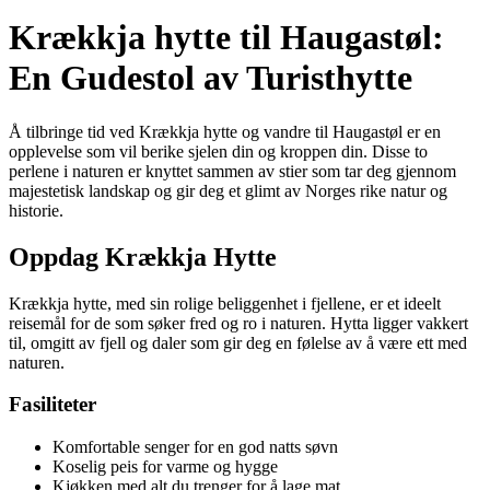
Krækkja hytte til Haugastøl:
En Gudestol av Turisthytte
Å tilbringe tid ved Krækkja hytte og vandre til Haugastøl er en
opplevelse som vil berike sjelen din og kroppen din. Disse to
perlene i naturen er knyttet sammen av stier som tar deg gjennom
majestetisk landskap og gir deg et glimt av Norges rike natur og
historie.
Oppdag Krækkja Hytte
Krækkja hytte, med sin rolige beliggenhet i fjellene, er et ideelt
reisemål for de som søker fred og ro i naturen. Hytta ligger vakkert
til, omgitt av fjell og daler som gir deg en følelse av å være ett med
naturen.
Fasiliteter
Komfortable senger for en god natts søvn
Koselig peis for varme og hygge
Kjøkken med alt du trenger for å lage mat