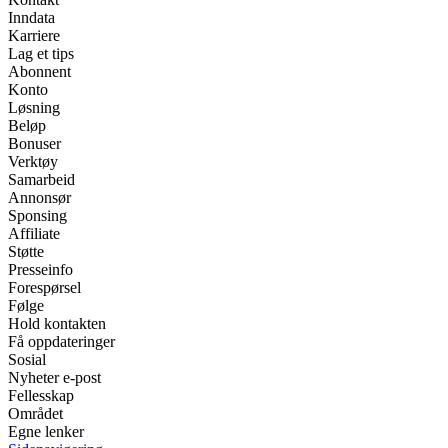
Inndata
Karriere
Lag et tips
Abonnent
Konto
Løsning
Beløp
Bonuser
Verktøy
Samarbeid
Annonsør
Sponsing
Affiliate
Støtte
Presseinfo
Forespørsel
Følge
Hold kontakten
Få oppdateringer
Sosial
Nyheter e-post
Fellesskap
Området
Egne lenker