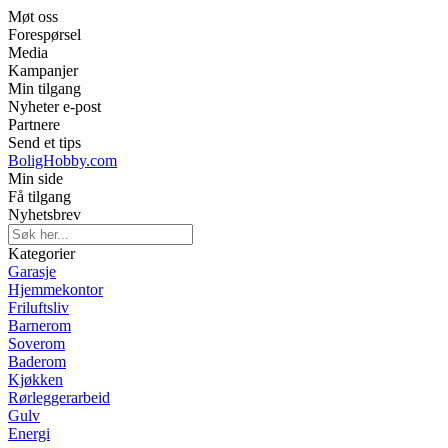
Møt oss
Forespørsel
Media
Kampanjer
Min tilgang
Nyheter e-post
Partnere
Send et tips
BoligHobby.com
Min side
Få tilgang
Nyhetsbrev
Kategorier
Garasje
Hjemmekontor
Friluftsliv
Barnerom
Soverom
Baderom
Kjøkken
Rørleggerarbeid
Gulv
Energi