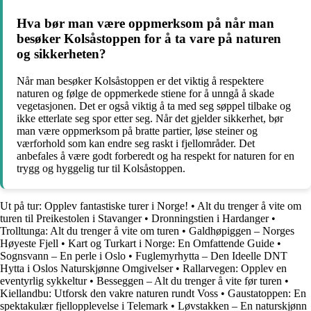
Hva bør man være oppmerksom på når man
besøker Kolsåstoppen for å ta vare på naturen
og sikkerheten?
Når man besøker Kolsåstoppen er det viktig å respektere
naturen og følge de oppmerkede stiene for å unngå å skade
vegetasjonen. Det er også viktig å ta med seg søppel tilbake og
ikke etterlate seg spor etter seg. Når det gjelder sikkerhet, bør
man være oppmerksom på bratte partier, løse steiner og
værforhold som kan endre seg raskt i fjellområder. Det
anbefales å være godt forberedt og ha respekt for naturen for en
trygg og hyggelig tur til Kolsåstoppen.
Ut på tur: Opplev fantastiske turer i Norge!
•
Alt du trenger å vite om
turen til Preikestolen i Stavanger
•
Dronningstien i Hardanger
•
Trolltunga: Alt du trenger å vite om turen
•
Galdhøpiggen – Norges
Høyeste Fjell
•
Kart og Turkart i Norge: En Omfattende Guide
•
Sognsvann – En perle i Oslo
•
Fuglemyrhytta – Den Ideelle DNT
Hytta i Oslos Naturskjønne Omgivelser
•
Rallarvegen: Opplev en
eventyrlig sykkeltur
•
Besseggen – Alt du trenger å vite før turen
•
Kiellandbu: Utforsk den vakre naturen rundt Voss
•
Gaustatoppen: En
spektakulær fjellopplevelse i Telemark
•
Løvstakken – En naturskjønn