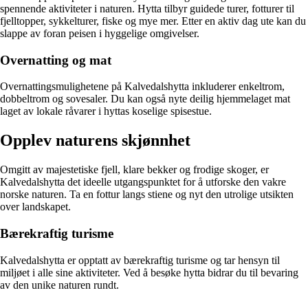
spennende aktiviteter i naturen. Hytta tilbyr guidede turer, fotturer til
fjelltopper, sykkelturer, fiske og mye mer. Etter en aktiv dag ute kan du
slappe av foran peisen i hyggelige omgivelser.
Overnatting og mat
Overnattingsmulighetene på Kalvedalshytta inkluderer enkeltrom,
dobbeltrom og sovesaler. Du kan også nyte deilig hjemmelaget mat
laget av lokale råvarer i hyttas koselige spisestue.
Opplev naturens skjønnhet
Omgitt av majestetiske fjell, klare bekker og frodige skoger, er
Kalvedalshytta det ideelle utgangspunktet for å utforske den vakre
norske naturen. Ta en fottur langs stiene og nyt den utrolige utsikten
over landskapet.
Bærekraftig turisme
Kalvedalshytta er opptatt av bærekraftig turisme og tar hensyn til
miljøet i alle sine aktiviteter. Ved å besøke hytta bidrar du til bevaring
av den unike naturen rundt.