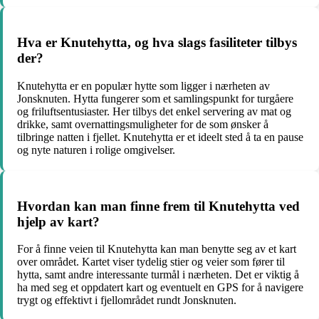
Hva er Knutehytta, og hva slags fasiliteter tilbys
der?
Knutehytta er en populær hytte som ligger i nærheten av
Jonsknuten. Hytta fungerer som et samlingspunkt for turgåere
og friluftsentusiaster. Her tilbys det enkel servering av mat og
drikke, samt overnattingsmuligheter for de som ønsker å
tilbringe natten i fjellet. Knutehytta er et ideelt sted å ta en pause
og nyte naturen i rolige omgivelser.
Hvordan kan man finne frem til Knutehytta ved
hjelp av kart?
For å finne veien til Knutehytta kan man benytte seg av et kart
over området. Kartet viser tydelig stier og veier som fører til
hytta, samt andre interessante turmål i nærheten. Det er viktig å
ha med seg et oppdatert kart og eventuelt en GPS for å navigere
trygt og effektivt i fjellområdet rundt Jonsknuten.