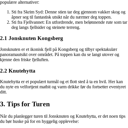
populære alternativer:
Sti fra Skrim Syd: Denne stien tar deg gjennom vakker skog og
åpner seg til fantastisk utsikt når du nærmer deg toppen.
Sti fra Fjellvannet: En utfordrende, men belønnende rute som tar
deg langs fjellsider og steinete terreng.
2.1 Jonsknuten Kongsberg
Jonsknuten er et ikonisk fjell på Kongsberg og tilbyr spektakulær
panoramautsikt over området. På toppen kan du se langt utover og
kjenne den friske fjelluften.
2.2 Knutehytta
Knutehytta er et populært turmål og et flott sted å ta en hvil. Her kan
du nyte en velfortjent matbit og varm drikke før du fortsetter eventyret
ditt.
3. Tips for Turen
Når du planlegger turen til Jonsknuten og Knutehytta, er det noen tips
du bør huske på for en hyggelig opplevelse: