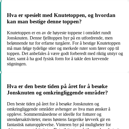
Hva er spesielt med Knutetoppen, og hvordan
kan man bestige denne toppen?
Knutetoppen er en av de høyeste toppene i området rundt
Jonsknuten. Denne fjelltoppen byr på en utfordrende, men
belønnende tur for erfarne turgåere. For å bestige Knutetoppen
må man følge tydelige stier og merkede ruter som fører opp til
toppen. Det anbefales å være godt forberedt med riktig utstyr og
klær, samt å ha god fysisk form for å takle den krevende
stigningen.
Hva er den beste tiden på året for å besøke
Jonsknuten og omkringliggende områder?
Den beste tiden på året for å besøke Jonsknuten og
omkringliggende områder avhenger av hva man ønsker å
oppleve. Sommermånedene er ideelle for fotturer og
utendørsaktiviteter, mens høstens fargerike løvverk gir en
fantastisk naturopplevelse. Vinteren byr på muligheter for