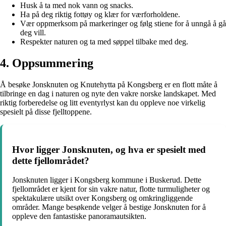
Husk å ta med nok vann og snacks.
Ha på deg riktig fottøy og klær for værforholdene.
Vær oppmerksom på markeringer og følg stiene for å unngå å gå
deg vill.
Respekter naturen og ta med søppel tilbake med deg.
4. Oppsummering
Å besøke Jonsknuten og Knutehytta på Kongsberg er en flott måte å
tilbringe en dag i naturen og nyte den vakre norske landskapet. Med
riktig forberedelse og litt eventyrlyst kan du oppleve noe virkelig
spesielt på disse fjelltoppene.
Hvor ligger Jonsknuten, og hva er spesielt med
dette fjellområdet?
Jonsknuten ligger i Kongsberg kommune i Buskerud. Dette
fjellområdet er kjent for sin vakre natur, flotte turmuligheter og
spektakulære utsikt over Kongsberg og omkringliggende
områder. Mange besøkende velger å bestige Jonsknuten for å
oppleve den fantastiske panoramautsikten.