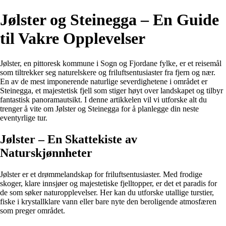
Jølster og Steinegga – En Guide
til Vakre Opplevelser
Jølster, en pittoresk kommune i Sogn og Fjordane fylke, er et reisemål
som tiltrekker seg naturelskere og friluftsentusiaster fra fjern og nær.
En av de mest imponerende naturlige severdighetene i området er
Steinegga, et majestetisk fjell som stiger høyt over landskapet og tilbyr
fantastisk panoramautsikt. I denne artikkelen vil vi utforske alt du
trenger å vite om Jølster og Steinegga for å planlegge din neste
eventyrlige tur.
Jølster – En Skattekiste av
Naturskjønnheter
Jølster er et drømmelandskap for friluftsentusiaster. Med frodige
skoger, klare innsjøer og majestetiske fjelltopper, er det et paradis for
de som søker naturopplevelser. Her kan du utforske utallige turstier,
fiske i krystallklare vann eller bare nyte den beroligende atmosfæren
som preger området.