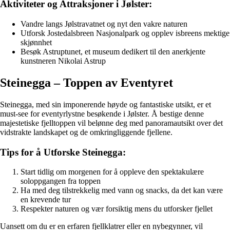
Aktiviteter og Attraksjoner i Jølster:
Vandre langs Jølstravatnet og nyt den vakre naturen
Utforsk Jostedalsbreen Nasjonalpark og opplev isbreens mektige
skjønnhet
Besøk Astruptunet, et museum dedikert til den anerkjente
kunstneren Nikolai Astrup
Steinegga – Toppen av Eventyret
Steinegga, med sin imponerende høyde og fantastiske utsikt, er et
must-see for eventyrlystne besøkende i Jølster. Å bestige denne
majestetiske fjelltoppen vil belønne deg med panoramautsikt over det
vidstrakte landskapet og de omkringliggende fjellene.
Tips for å Utforske Steinegga:
Start tidlig om morgenen for å oppleve den spektakulære
soloppgangen fra toppen
Ha med deg tilstrekkelig med vann og snacks, da det kan være
en krevende tur
Respekter naturen og vær forsiktig mens du utforsker fjellet
Uansett om du er en erfaren fjellklatrer eller en nybegynner, vil