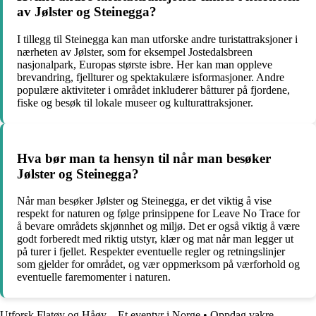
av Jølster og Steinegga?
I tillegg til Steinegga kan man utforske andre turistattraksjoner i
nærheten av Jølster, som for eksempel Jostedalsbreen
nasjonalpark, Europas største isbre. Her kan man oppleve
brevandring, fjellturer og spektakulære isformasjoner. Andre
populære aktiviteter i området inkluderer båtturer på fjordene,
fiske og besøk til lokale museer og kulturattraksjoner.
Hva bør man ta hensyn til når man besøker
Jølster og Steinegga?
Når man besøker Jølster og Steinegga, er det viktig å vise
respekt for naturen og følge prinsippene for Leave No Trace for
å bevare områdets skjønnhet og miljø. Det er også viktig å være
godt forberedt med riktig utstyr, klær og mat når man legger ut
på turer i fjellet. Respekter eventuelle regler og retningslinjer
som gjelder for området, og vær oppmerksom på værforhold og
eventuelle faremomenter i naturen.
Utforsk Flatøy og Håøy – Et eventyr i Norge
•
Oppdag vakre