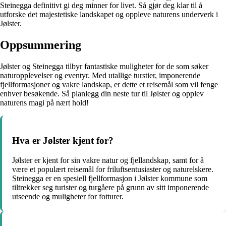
Steinegga definitivt gi deg minner for livet. Så gjør deg klar til å
utforske det majestetiske landskapet og oppleve naturens underverk i
Jølster.
Oppsummering
Jølster og Steinegga tilbyr fantastiske muligheter for de som søker
naturopplevelser og eventyr. Med utallige turstier, imponerende
fjellformasjoner og vakre landskap, er dette et reisemål som vil fenge
enhver besøkende. Så planlegg din neste tur til Jølster og opplev
naturens magi på nært hold!
Hva er Jølster kjent for?
Jølster er kjent for sin vakre natur og fjellandskap, samt for å
være et populært reisemål for friluftsentusiaster og naturelskere.
Steinegga er en spesiell fjellformasjon i Jølster kommune som
tiltrekker seg turister og turgåere på grunn av sitt imponerende
utseende og muligheter for fotturer.