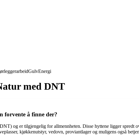
ørleggerarbeid
Gulv
Energi
 Natur med DNT
n forvente å finne der?
T) og er tilgjengelig for allmennheten. Disse hyttene ligger spredt over
soveplasser, kjøkkenutstyr, vedovn, proviantlager og muligens også betje