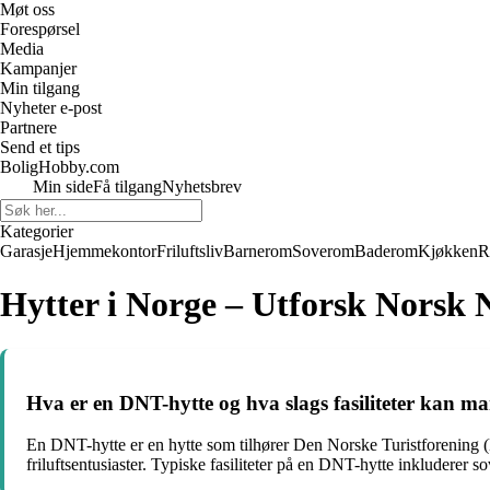
Møt oss
Forespørsel
Media
Kampanjer
Min tilgang
Nyheter e-post
Partnere
Send et tips
BoligHobby.com
Min side
Få tilgang
Nyhetsbrev
Kategorier
Garasje
Hjemmekontor
Friluftsliv
Barnerom
Soverom
Baderom
Kjøkken
R
Hytter i Norge – Utforsk Norsk
Hva er en DNT-hytte og hva slags fasiliteter kan ma
En DNT-hytte er en hytte som tilhører Den Norske Turistforening (DN
friluftsentusiaster. Typiske fasiliteter på en DNT-hytte inkluderer 