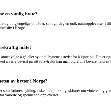
or en vanlig hytte?
re og utilgjengelige områder, som gir deg en unik naturopplevelse. I ti
iluftsliv i Norge.
rekraftig måte?
nnet velge å gå eller sykle til hyttene i stedet for å kjøre bil. Det er 
Ved å være bevisst på sitt fotavtrykk kan man bidra til å bevare nature
heten av hytter i Norge?
ter som fotturer, sykling, fiske, bærplukking, skiturer om vinteren og g
 for varierte og spennende opplevelser.