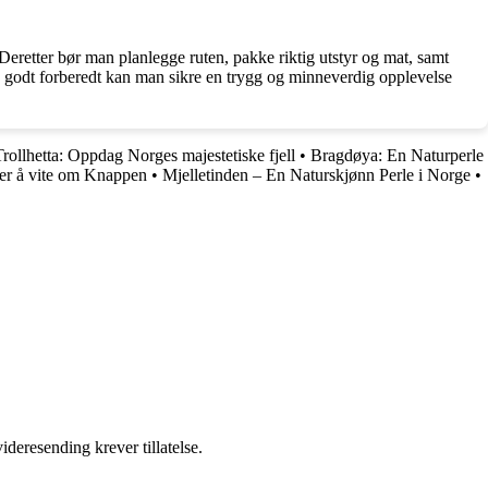
. Deretter bør man planlegge ruten, pakke riktig utstyr og mat, samt
 godt forberedt kan man sikre en trygg og minneverdig opplevelse
Trollhetta: Oppdag Norges majestetiske fjell
•
Bragdøya: En Naturperle
ger å vite om Knappen
•
Mjelletinden – En Naturskjønn Perle i Norge
•
ideresending krever tillatelse.