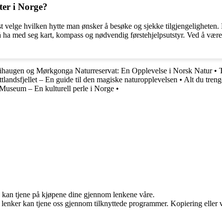
ter i Norge?
ørst velge hvilken hytte man ønsker å besøke og sjekke tilgjengeligheten
 ha med seg kart, kompass og nødvendig førstehjelpsutstyr. Ved å være
ihaugen og Mørkgonga Naturreservat: En Opplevelse i Norsk Natur
•
tlandsfjellet – En guide til den magiske naturopplevelsen
•
Alt du tren
l Museum – En kulturell perle i Norge
•
g kan tjene på kjøpene dine gjennom lenkene våre.
n lenker kan tjene oss gjennom tilknyttede programmer. Kopiering eller v