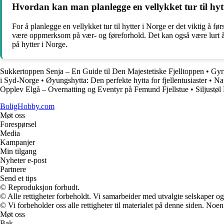
Hvordan kan man planlegge en vellykket tur til hyt
For å planlegge en vellykket tur til hytter i Norge er det viktig å f
være oppmerksom på vær- og føreforhold. Det kan også være lurt å
på hytter i Norge.
Sukkertoppen Senja – En Guide til Den Majestetiske Fjelltoppen
•
Gyr
i Syd-Norge
•
Øyungshytta: Den perfekte hytta for fjellentusiaster
•
Nat
Opplev Elgå – Overnatting og Eventyr på Femund Fjellstue
•
Siljustø
BoligHobby.com
Møt oss
Forespørsel
Media
Kampanjer
Min tilgang
Nyheter e-post
Partnere
Send et tips
© Reproduksjon forbudt.
© Alle rettigheter forbeholdt. Vi samarbeider med utvalgte selskaper o
© Vi forbeholder oss alle rettigheter til materialet på denne siden. Noe
Møt oss
Bak